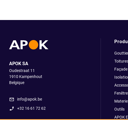
Produ
Gouttie
Toiture
APOK SA
Façade
Oudestraat 11
1910
Kampenhout
Isolatio
Belgique
Accesso
Fenêtre
info@apok.be
Materiel
+32 16 61 72 62
Outils
APOK E
Soldes