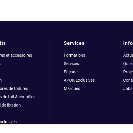
its
Services
Info
res et accessoires
Formations
Actua
s
Services
Qui 
Façade
Proje
n
APOK Exclusives
Cont
ires de toitures
Marques
Jobs
s de toit & coupôles
 de fixation
xclusives