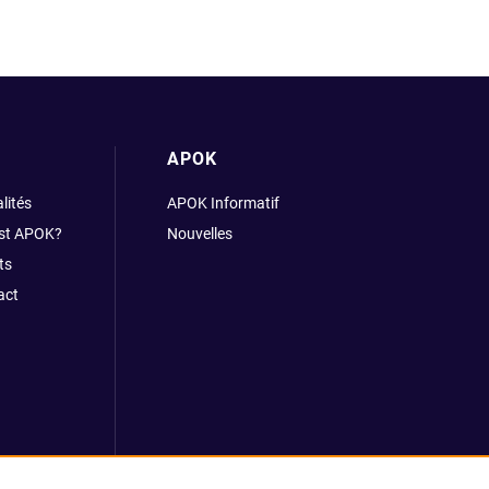
APOK
lités
APOK Informatif
est APOK?
Nouvelles
ts
act