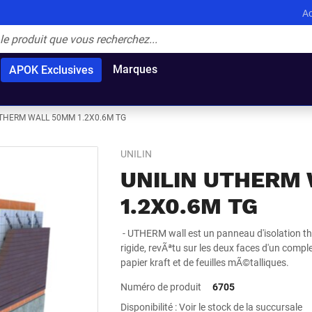
Ac
Marques
APOK Exclusives
UTHERM WALL 50MM 1.2X0.6M TG
UNILIN
UNILIN UTHERM
1.2X0.6M TG
- UTHERM wall est un panneau d'isolation 
rigide, revÃªtu sur les deux faces d'un com
papier kraft et de feuilles mÃ©talliques.
Numéro de produit
6705
Disponibilité : Voir le stock de la succursale