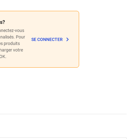
és?
nnectez-vous
nnalisés. Pour
SE CONNECTER
les produits
charger votre
POK.