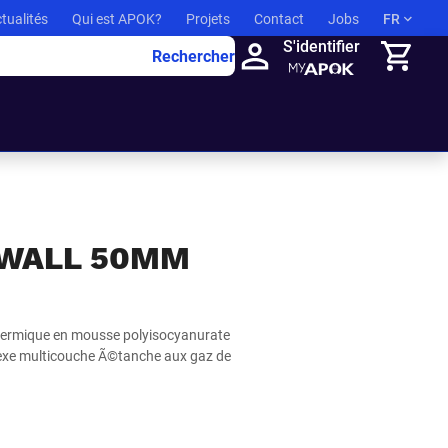
tualités
Qui est APOK?
Projets
Contact
Jobs
FR
S'identifier
Rechercher
Panier
 WALL 50MM
thermique en mousse polyisocyanurate
plexe multicouche Ã©tanche aux gaz de