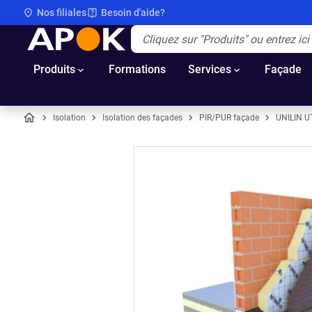
Nos filiales
Besoin d'aide?
APOK
Apok.Header.Search.Label
(Optionnel)
Produits
Formations
Services
Façade
Isolation
Isolation des façades
PIR/PUR façade
UNILIN 
Accueil