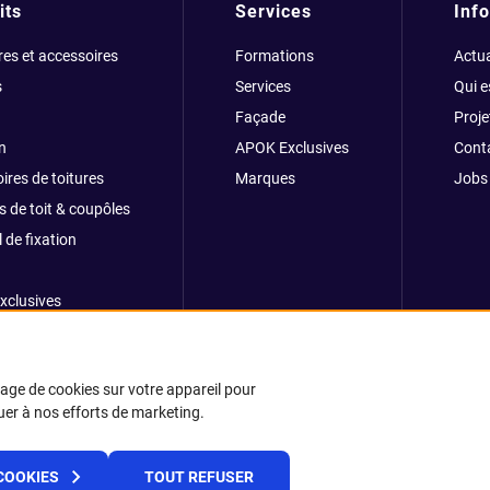
its
Services
Info
res et accessoires
Formations
Actua
s
Services
Qui 
Façade
Proje
n
APOK Exclusives
Cont
ires de toitures
Marques
Jobs
s de toit & coupôles
 de fixation
xclusives
ong
kage de cookies sur votre appareil pour
buer à nos efforts de marketing.
© 2025 APOK
COOKIES
TOUT REFUSER