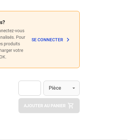
és?
nnectez-vous
nnalisés. Pour
SE CONNECTER
les produits
charger votre
POK.
Unité
(Optionnel)
Pièce
Apok.Product.Detail.AddToCart.Quantity
(Optionnel)
AJOUTER AU PANIER