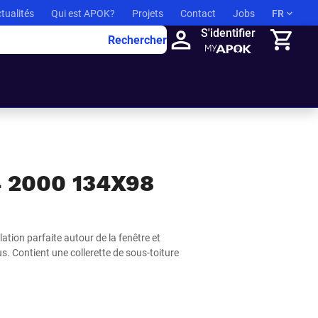
tualités
Qui est APOK?
Projets
Contact
Jobs
FR
S'identifier
Rechercher
Panier
 2000 134X98
tion parfaite autour de la fenêtre et
us. Contient une collerette de sous-toiture