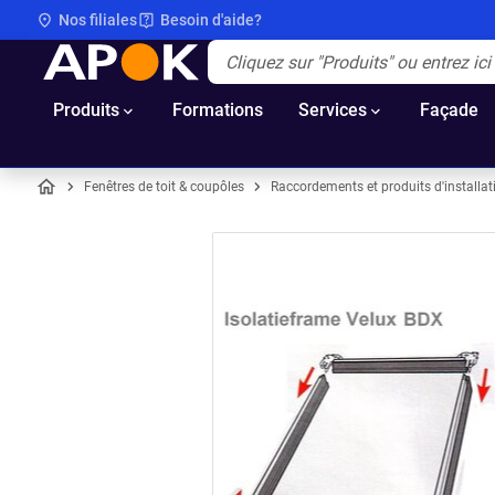
Nos filiales
Besoin d'aide?
APOK
Apok.Header.Search.Label
(Optionnel)
Produits
Formations
Services
Façade
Fenêtres de toit & coupôles
Raccordements et produits d'installat
Accueil