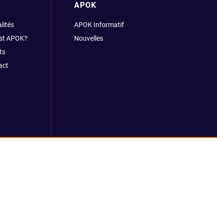
APOK
lités
APOK Informatif
est APOK?
Nouvelles
ts
act