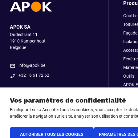
Produ
Gouttie
Toiture
APOK SA
Façade
Oudestraat 11
1910
Kampenhout
Isolatio
Belgique
Accesso
Fenêtre
info@apok.be
Materiel
+32 16 61 72 62
Outils
APOK E
Soldes
Vos paramètres de confidentialité
Go Str
En cliquant sur « Accepter tous les cookies », vous acceptez le stoc
améliorer la navigation sur le site, analyser son utilisation et contri
Suivez-nous sur
Facebook
LinkedIn
Instagram
AUTORISER TOUS LES COOKIES
PARAMÈTRES DES 
TikTok