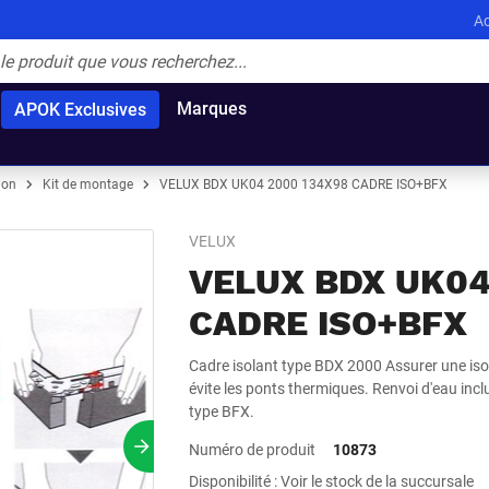
Ac
Marques
APOK Exclusives
ion
Kit de montage
VELUX BDX UK04 2000 134X98 CADRE ISO+BFX
VELUX
VELUX BDX UK04
CADRE ISO+BFX
Cadre isolant type BDX 2000 Assurer une isola
évite les ponts thermiques. Renvoi d'eau incl
type BFX.
Numéro de produit
10873
Prochain slide
Disponibilité : Voir le stock de la succursale