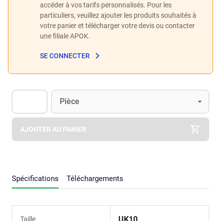
accéder à vos tarifs personnalisés. Pour les
particuliers, veuillez ajouter les produits souhaités à
votre panier et télécharger votre devis ou contacter
une filiale APOK.
SE CONNECTER
Unité
(Optionnel)
Pièce
Apok.Product.Detail.AddToCart.Quantity
(Optionnel)
AJOUTER AU PANIER
Spécifications
Téléchargements
UK10
Taille