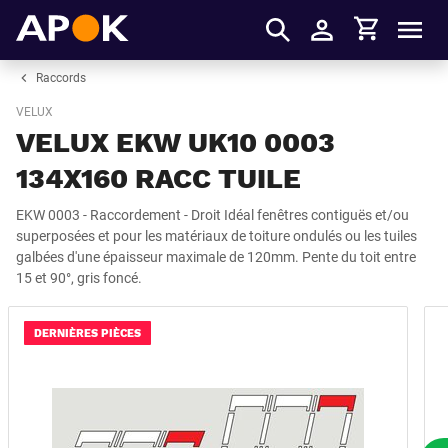
Panier
APOK
Men
S'identifier
Raccords
VELUX
VELUX EKW UK10 0003
134X160 RACC TUILE
EKW 0003 - Raccordement - Droit Idéal fenêtres contiguës et/ou
superposées et pour les matériaux de toiture ondulés ou les tuiles
galbées d'une épaisseur maximale de 120mm. Pente du toit entre
15 et 90°, gris foncé.
DERNIÈRES PIÈCES