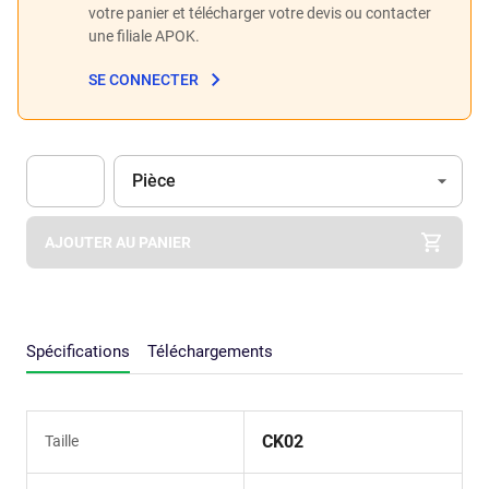
votre panier et télécharger votre devis ou contacter
une filiale APOK.
SE CONNECTER
Unité
(Optionnel)
Pièce
Apok.Product.Detail.AddToCart.Quantity
(Optionnel)
AJOUTER AU PANIER
Spécifications
Téléchargements
CK02
Taille