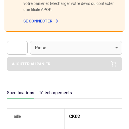
votre panier et télécharger votre devis ou contacter
une filiale APOK.
SE CONNECTER
Unité
(Optionnel)
Pièce
Apok.Product.Detail.AddToCart.Quantity
(Optionnel)
AJOUTER AU PANIER
Spécifications
Téléchargements
CK02
Taille