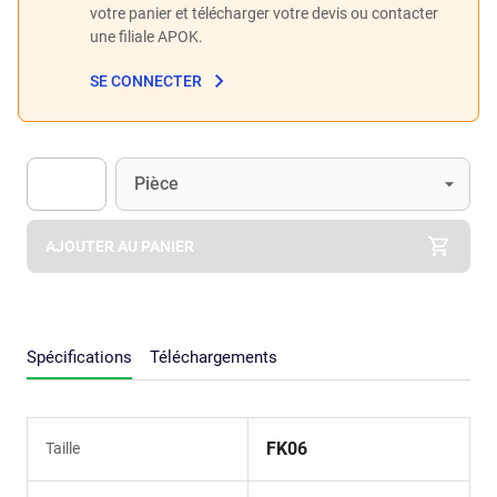
votre panier et télécharger votre devis ou contacter
une filiale APOK.
SE CONNECTER
Unité
(Optionnel)
Pièce
Apok.Product.Detail.AddToCart.Quantity
(Optionnel)
AJOUTER AU PANIER
Spécifications
Téléchargements
FK06
Taille