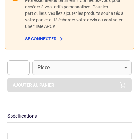
Professionnel du bâtiment ? Connectez-vous pour
accéder à vos tarifs personnalisés. Pour les
particuliers, veuillez ajouter les produits souhaités à
votre panier et télécharger votre devis ou contacter
une filiale APOK.
SE CONNECTER
Unité
(Optionnel)
Pièce
Apok.Product.Detail.AddToCart.Quantity
(Optionnel)
AJOUTER AU PANIER
Spécifications