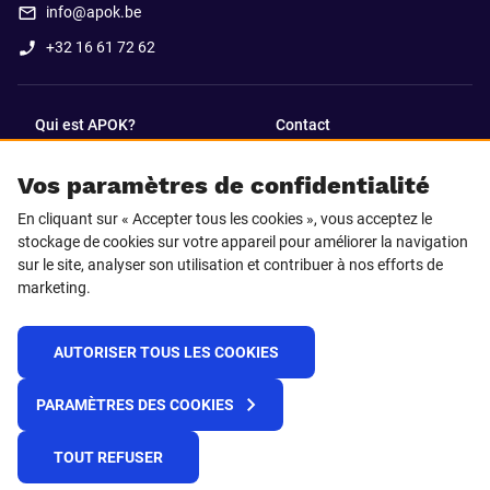
info@apok.be
+32 16 61 72 62
Qui est APOK?
Contact
Vos paramètres de confidentialité
SUIVEZ-NOUS SUR
En cliquant sur « Accepter tous les cookies », vous acceptez le
Facebook
LinkedIn
stockage de cookies sur votre appareil pour améliorer la navigation
sur le site, analyser son utilisation et contribuer à nos efforts de
marketing.
Instagram
TikTok
AUTORISER TOUS LES COOKIES
© 2025 APOK
PARAMÈTRES DES COOKIES
Frais de livraison
Cookies
Déclaration de confidentialité
Conditions générales
Plateforme de recueil d'alertes
TOUT REFUSER
Règlement REACH