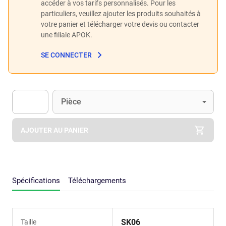
accéder à vos tarifs personnalisés. Pour les
particuliers, veuillez ajouter les produits souhaités à
votre panier et télécharger votre devis ou contacter
une filiale APOK.
SE CONNECTER
Unité
(Optionnel)
Pièce
Apok.Product.Detail.AddToCart.Quantity
(Optionnel)
AJOUTER AU PANIER
Spécifications
Téléchargements
SK06
Taille