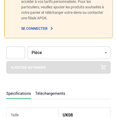
accéder à vos tarifs personnalisés. Pour les
particuliers, veuillez ajouter les produits souhaités à
votre panier et télécharger votre devis ou contacter
une filiale APOK.
SE CONNECTER
Unité
(Optionnel)
Pièce
Apok.Product.Detail.AddToCart.Quantity
(Optionnel)
AJOUTER AU PANIER
Spécifications
Téléchargements
UK08
Taille