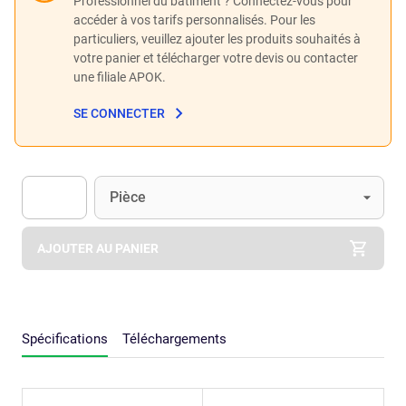
Professionnel du bâtiment ? Connectez-vous pour
accéder à vos tarifs personnalisés. Pour les
particuliers, veuillez ajouter les produits souhaités à
votre panier et télécharger votre devis ou contacter
une filiale APOK.
SE CONNECTER
Unité
(Optionnel)
Pièce
Apok.Product.Detail.AddToCart.Quantity
(Optionnel)
AJOUTER AU PANIER
Spécifications
Téléchargements