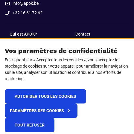
info@apok.be
+32 16 61 72 62
Qui est APOK?
Contact
Vos paramètres de confidentialité
SUIVEZ-NOUS SUR
En cliquant sur « Accepter tous les cookies », vous acceptez le
Facebook
LinkedIn
stockage de cookies sur votre appareil pour améliorer la navigation
sur le site, analyser son utilisation et contribuer à nos efforts de
marketing.
Instagram
TikTok
AUTORISER TOUS LES COOKIES
© 2025 APOK
PARAMÈTRES DES COOKIES
Frais de livraison
Cookies
Déclaration de confidentialité
Conditions générales
Plateforme de recueil d'alertes
TOUT REFUSER
Règlement REACH