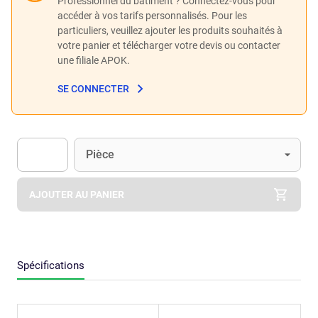
Professionnel du bâtiment ? Connectez-vous pour
accéder à vos tarifs personnalisés. Pour les
particuliers, veuillez ajouter les produits souhaités à
votre panier et télécharger votre devis ou contacter
une filiale APOK.
SE CONNECTER
Unité
(Optionnel)
Pièce
Apok.Product.Detail.AddToCart.Quantity
(Optionnel)
AJOUTER AU PANIER
Spécifications