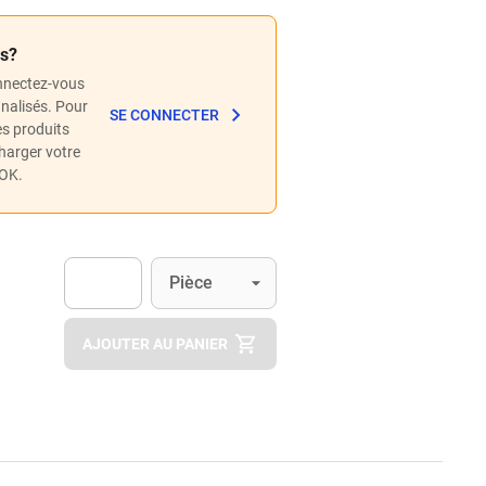
és?
nnectez-vous
nnalisés. Pour
SE CONNECTER
les produits
charger votre
POK.
Unité
(Optionnel)
Pièce
Apok.Product.Detail.AddToCart.Quantity
(Optionnel)
AJOUTER AU PANIER