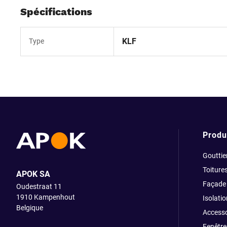
Spécifications
KLF
Type
Produ
Gouttie
Toiture
APOK SA
Façade
Oudestraat 11
1910
Kampenhout
Isolatio
Belgique
Accesso
Fenêtre