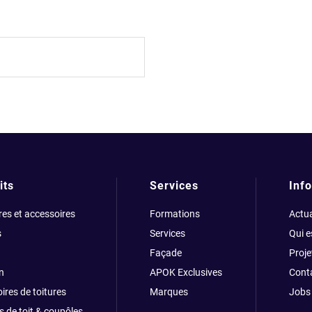
its
Services
Info
res et accessoires
Formations
Actua
s
Services
Qui 
Façade
Proje
n
APOK Exclusives
Cont
ires de toitures
Marques
Jobs
s de toit & coupôles