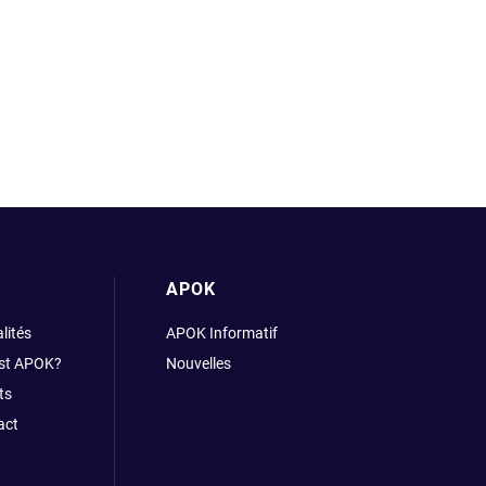
APOK
lités
APOK Informatif
est APOK?
Nouvelles
ts
act