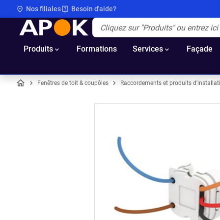
Nos filiales
Besoin d'aide?
APOK
Apok.Header.Search.Label
(Optionnel)
Produits
Formations
Services
Façade
Fenêtres de toit & coupôles
Raccordements et produits d'installat
Accueil