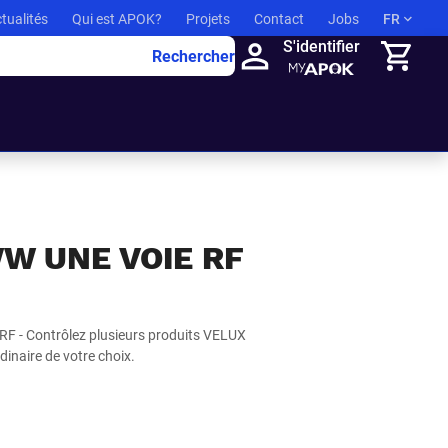
tualités
Qui est APOK?
Projets
Contact
Jobs
FR
S'identifier
Rechercher
Panier
W UNE VOIE RF
 - Contrôlez plusieurs produits VELUX
dinaire de votre choix.