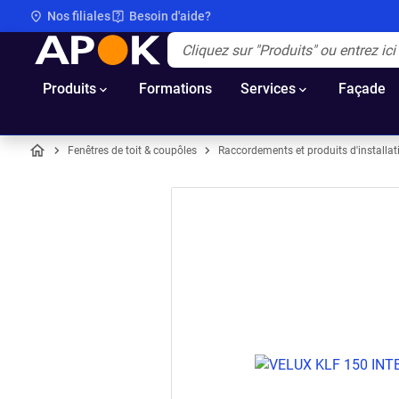
Nos filiales
Besoin d'aide?
APOK
Apok.Header.Search.Label
(Optionnel)
Produits
Formations
Services
Façade
Fenêtres de toit & coupôles
Raccordements et produits d'installat
Accueil