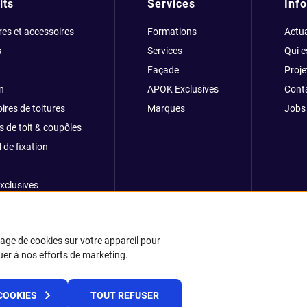
its
Services
Info
res et accessoires
Formations
Actua
s
Services
Qui 
Façade
Proje
n
APOK Exclusives
Cont
ires de toitures
Marques
Jobs
s de toit & coupôles
 de fixation
xclusives
ong
kage de cookies sur votre appareil pour
buer à nos efforts de marketing.
© 2025 APOK
COOKIES
TOUT REFUSER
rais de livraison
Cookies
Déclaration de confidentialité
Conditions géné