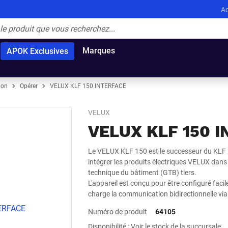
Ac
Marques
APOK Exclusives
ion
Opérer
VELUX KLF 150 INTERFACE
VELUX
VELUX KLF 150 
Le VELUX KLF 150 est le successeur du KLF 2
intégrer les produits électriques VELUX dan
technique du bâtiment (GTB) tiers.
L'appareil est conçu pour être configuré fac
charge la communication bidirectionnelle vi
Numéro de produit
64105
Disponibilité : Voir le stock de la succursale