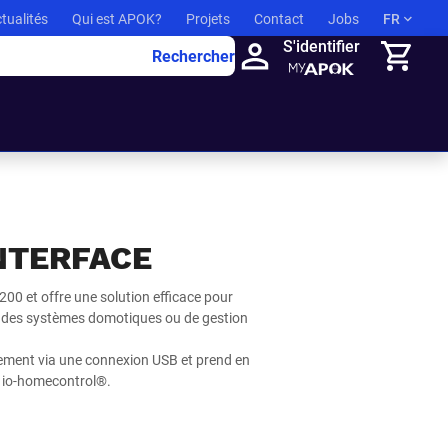
tualités
Qui est APOK?
Projets
Contact
Jobs
FR
S'identifier
Rechercher
Panier
INTERFACE
00 et offre une solution efficace pour
s des systèmes domotiques ou de gestion
ilement via une connexion USB et prend en
a io-homecontrol®.