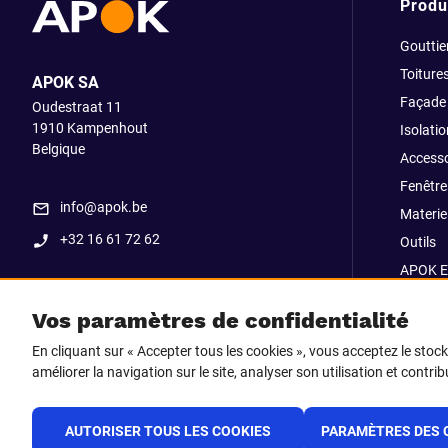
Produ
Gouttie
Toiture
APOK SA
Façade
Oudestraat 11
1910
Kampenhout
Isolatio
Belgique
Accesso
Fenêtre
info@apok.be
Materiel
+32 16 61 72 62
Outils
APOK E
Soldes
Vos paramètres de confidentialité
Go Str
En cliquant sur « Accepter tous les cookies », vous acceptez le stoc
améliorer la navigation sur le site, analyser son utilisation et contri
Suivez-nous sur
Facebook
LinkedIn
Instagram
AUTORISER TOUS LES COOKIES
PARAMÈTRES DES 
TikTok
F