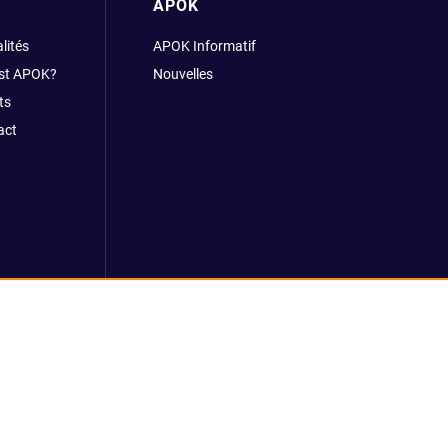
APOK
lités
APOK Informatif
est APOK?
Nouvelles
ts
act
rales
Plateforme de recueil d'alertes
Règlement REACH