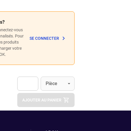
és?
nnectez-vous
nnalisés. Pour
SE CONNECTER
les produits
charger votre
POK.
Unité
(Optionnel)
Pièce
Apok.Product.Detail.AddToCart.Quantity
(Optionnel)
AJOUTER AU PANIER