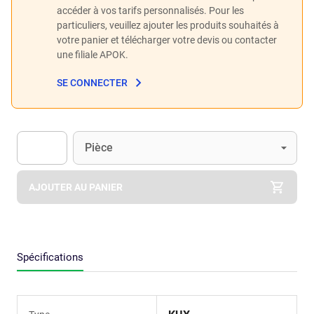
accéder à vos tarifs personnalisés. Pour les
particuliers, veuillez ajouter les produits souhaités à
votre panier et télécharger votre devis ou contacter
une filiale APOK.
SE CONNECTER
Unité
(Optionnel)
Pièce
Apok.Product.Detail.AddToCart.Quantity
(Optionnel)
AJOUTER AU PANIER
Spécifications