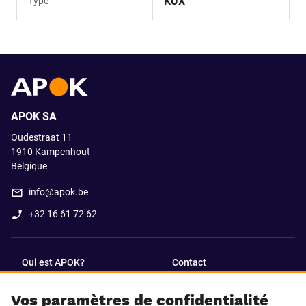
KUX
Type
APOK SA
Oudestraat 11
1910
Kampenhout
Belgique
info@apok.be
+32 16 61 72 62
Qui est APOK?
Contact
Vos paramètres de confidentialité