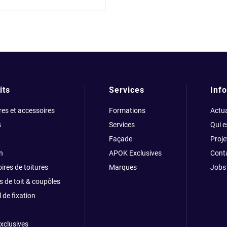
its
Services
Info
res et accessoires
Formations
Actua
s
Services
Qui 
Façade
Proje
n
APOK Exclusives
Cont
ires de toitures
Marques
Jobs
s de toit & coupôles
 de fixation
xclusives