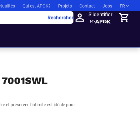
tualités
Qui est APOK?
Projets
Contact
Jobs
FR
S'identifier
Rechercher
Panier
 7001SWL
re et préserver l’intimité est idéale pour