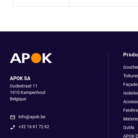
Produ
Gouttie
Toiture
APOK SA
Façade
Oudestraat 11
1910
Kampenhout
Isolatio
Belgique
Accesso
Fenêtre
info@apok.be
Materiel
+32 16 61 72 62
Outils
APOK E