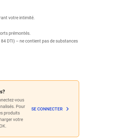
rant votre intimité.
pports prémontés.
84 DTI) – ne contient pas de substances
és?
nnectez-vous
nnalisés. Pour
SE CONNECTER
les produits
charger votre
POK.