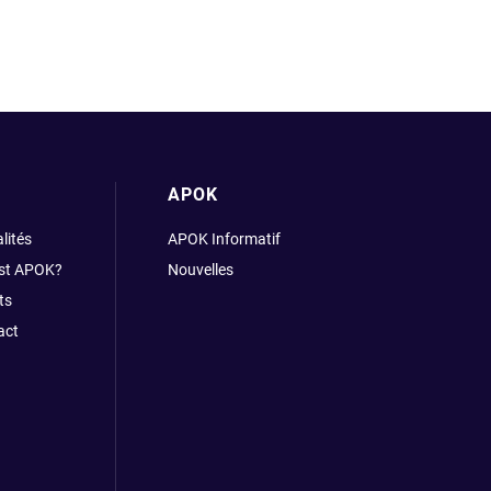
APOK
lités
APOK Informatif
est APOK?
Nouvelles
ts
act