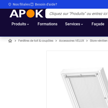
Nos filiales
Besoin d'aide?
APOK
Apok.Header.Search.Label
(Optionnel)
Produits
Formations
Services
Façade
Fenêtres de toit & coupôles
Accessoires VELUX
Store vénitien
Accueil