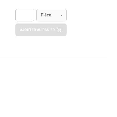
Unité
(Optionnel)
Pièce
Apok.Product.Detail.AddToCart.Quantity
(Optionnel)
AJOUTER AU PANIER