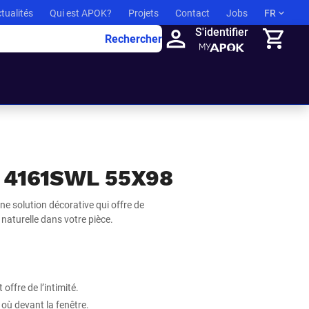
tualités
Qui est APOK?
Projets
Contact
Jobs
FR
S'identifier
Rechercher
Panier
 4161SWL 55X98
e solution décorative qui offre de
 naturelle dans votre pièce.
 offre de l’intimité.
 où devant la fenêtre.