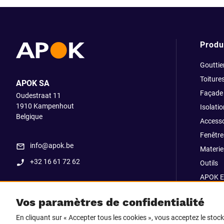
Produ
Gouttie
Toiture
APOK SA
Façade
Oudestraat 11
1910
Kampenhout
Isolatio
Belgique
Accesso
Fenêtre
info@apok.be
Materiel
+32 16 61 72 62
Outils
APOK E
Soldes
Vos paramètres de confidentialité
Go Str
En cliquant sur « Accepter tous les cookies », vous acceptez le stoc