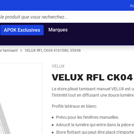
Ac
Marques
APOK Exclusives
ur tamisant
VELUX RFL CK04 4161SWL 55X98
VELUX
VELUX RFL CK04
Le store plissé tamisant manuel VELUX est un
l’intimité tout en diffusant une douce lumière
Profils latéraux en blanc.
Prévu pour les fenêtres manuelles.
Adoucit la lumière qui entre dans la pièce et
Store flottant qui peut être placé n’importe