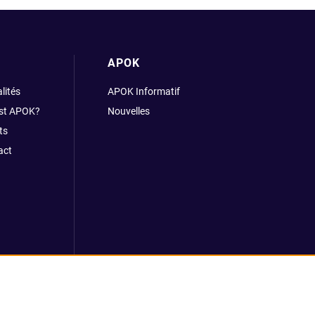
APOK
lités
APOK Informatif
est APOK?
Nouvelles
ts
act