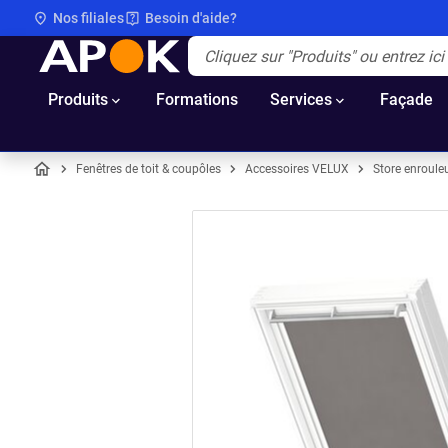
Nos filiales
Besoin d'aide?
APOK
Apok.Header.Search.Label
(Optionnel)
Produits
Formations
Services
Façade
Fenêtres de toit & coupôles
Accessoires VELUX
Store enroule
Accueil