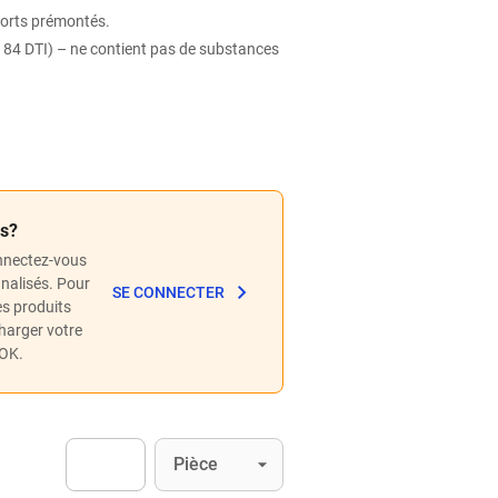
pports prémontés.
84 DTI) – ne contient pas de substances
és?
nnectez-vous
nnalisés. Pour
SE CONNECTER
les produits
charger votre
POK.
Unité
(Optionnel)
Pièce