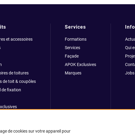
its
Services
Info
res et accessoires
Formations
Actua
s
Services
Qui 
Façade
Proje
n
APOK Exclusives
Cont
ires de toitures
Marques
Jobs
s de toit & coupôles
 de fixation
xclusives
ong
kage de cookies sur votre appareil pour