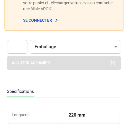
votre panier et télécharger votre devis ou contacter
une filiale APOK.
SE CONNECTER
Unité
(Optionnel)
Emballage
Apok.Product.Detail.AddToCart.Quantity
(Optionnel)
AJOUTER AU PANIER
Spécifications
220 mm
Longueur