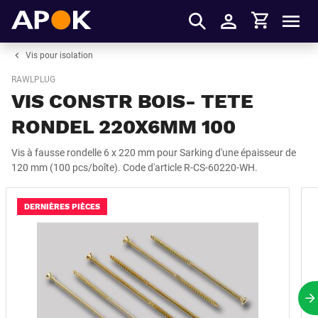
Panier
APOK
Men
S'identifier
Vis pour isolation
RAWLPLUG
VIS CONSTR BOIS- TETE
RONDEL 220X6MM 100
Vis à fausse rondelle 6 x 220 mm pour Sarking d'une épaisseur de
120 mm (100 pcs/boîte). Code d'article R-CS-60220-WH.
DERNIÈRES PIÈCES
P