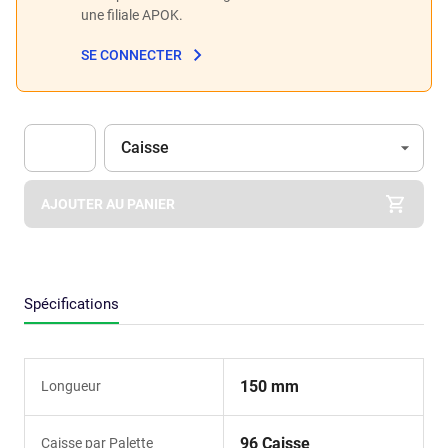
une filiale APOK.
SE CONNECTER
Unité
(Optionnel)
Caisse
Apok.Product.Detail.AddToCart.Quantity
(Optionnel)
AJOUTER AU PANIER
Spécifications
150 mm
Longueur
96 Caisse
Caisse par Palette