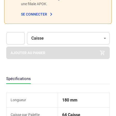
une filiale APOK.
SE CONNECTER
Unité
(Optionnel)
Caisse
Apok.Product.Detail.AddToCart.Quantity
(Optionnel)
AJOUTER AU PANIER
Spécifications
180 mm
Longueur
64 Caisse
Caisse par Palette