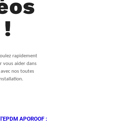
déos
 !
voulez rapidement
r vous aider dans
e avec nos toutes
stallation.
ur l'EPDM APOROOF :