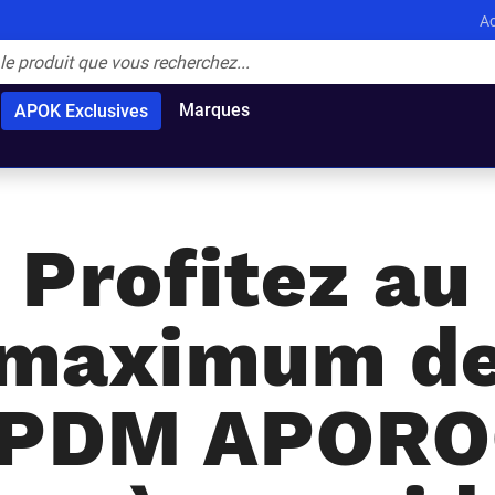
Ac
Marques
APOK Exclusives
Profitez au
maximum d
EPDM APOR