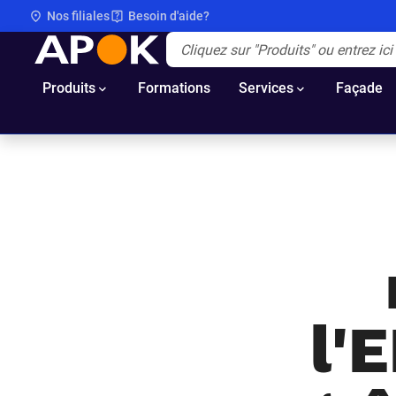
Nos filiales
Besoin d'aide?
APOK
Apok.Header.Search.Label
(Optionnel)
Produits
Formations
Services
Façade
l'