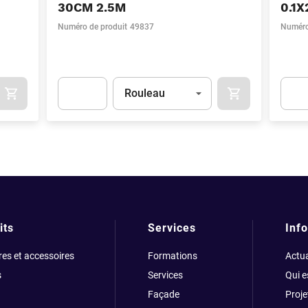
30CM 2.5M
0.1
Numéro de produit
49837
Numéro
Unité
(Optionnel)
Rouleau
AJOUTER AU PANIER
AJOUTER AU PA
ity
(Optionnel)
Apok.Product.Detail.AddToCart.Quantity
(Optionnel)
Apok.
its
Services
Info
res et accessoires
Formations
Actua
s
Services
Qui 
Façade
Proje