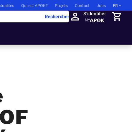
tualités
Qui est APOK?
Projets
Contact
Jobs
FR
S'identifier
Rechercher
Panier
e
OOF