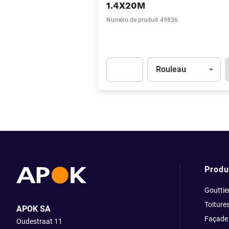
1.4X20M
Numéro de produit
49836
Unité
(Optionnel)
Rouleau
Apok.Product.Detail.AddToCart.Quant
Produ
Gouttie
Toiture
APOK SA
Façade
Oudestraat 11