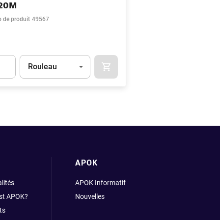
X20M
 de produit
49567
Unité
(Optionnel)
Rouleau
NIER
AJOUTER AU PANIER
Product.Detail.AddToCart.Quantity
(Optionnel)
APOK
lités
APOK Informatif
est APOK?
Nouvelles
ts