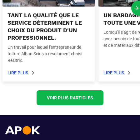
P
TANT LA QUALITÉ QUE LE
UN BARDAGE 
SERVICE DÉTERMINENT LE
TOUTE UNE V
CHOIX DU PRODUIT D'UN
Lorsqu'il s'agit de 
PROFESSIONNEL.
avez besoin de tout
et de matériaux dif
Un travail pour lequel l'entrepreneur de
toiture Alban Scius a résolument choisi
Resitrix.
LIRE PLUS
LIRE PLUS
VOIR PLUS D'ARTICLES