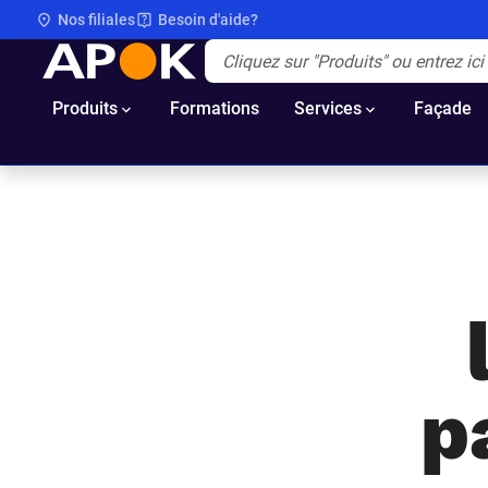
Nos filiales
Besoin d'aide?
APOK
Apok.Header.Search.Label
(Optionnel)
Produits
Formations
Services
Façade
p