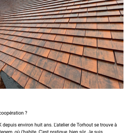
 coopération ?
epuis environ huit ans. L'atelier de Torhout se trouve à
egem, où j'habite. C'est pratique, bien sûr. Je suis