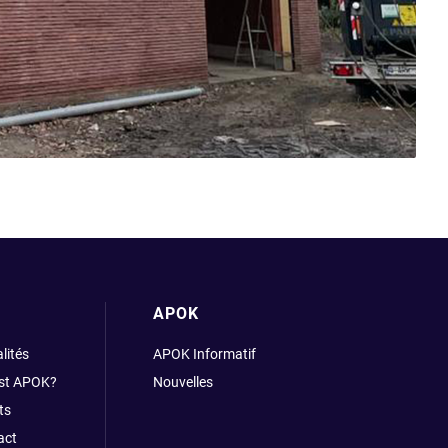
APOK
lités
APOK Informatif
est APOK?
Nouvelles
ts
act