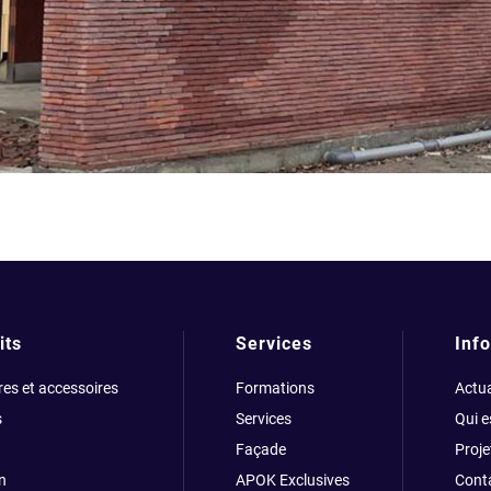
its
Services
Info
res et accessoires
Formations
Actua
s
Services
Qui 
Façade
Proje
n
APOK Exclusives
Cont