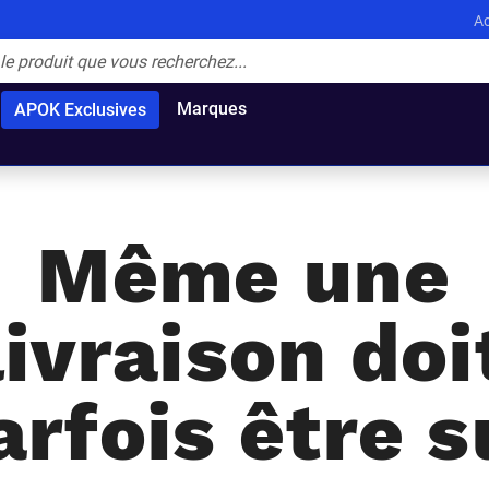
Ac
Marques
APOK Exclusives
Même une
livraison doi
arfois être s