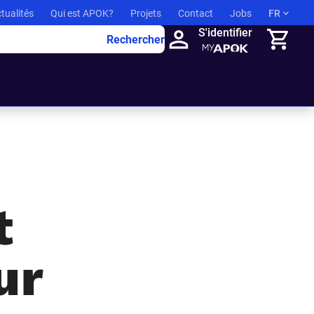
tualités
Qui est APOK?
Projets
Contact
Jobs
FR
S'identifier
Rechercher
Panier
t
ur