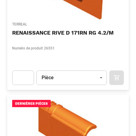
TERREAL
RENAISSANCE RIVE D 171RN RG 4.2/M
Numéro de produit
26551
Unité
(Optionnel)
Pièce
APOK.CA
Apok.Product.Detail.AddToCart.Quantity
(Optionnel)
DERNIÈRES PIÈCES