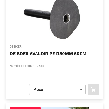
DE BOER
DE BOER AVALOIR PE D50MM 60CM
Numéro de produit
13584
Unité
(Optionnel)
Pièce
APOK.CA
Apok.Product.Detail.AddToCart.Quantity
(Optionnel)