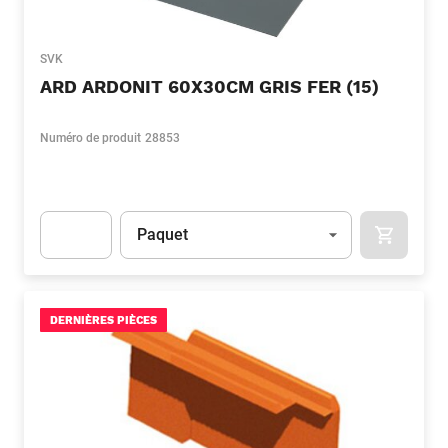
SVK
ARD ARDONIT 60X30CM GRIS FER (15)
Numéro de produit
28853
Unité
(Optionnel)
Paquet
APOK.CA
Apok.Product.Detail.AddToCart.Quantity
(Optionnel)
DERNIÈRES PIÈCES