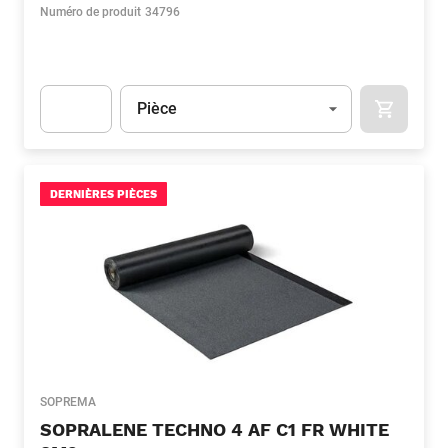
Numéro de produit
34796
Unité
(Optionnel)
Pièce
APOK.CA
Apok.Product.Detail.AddToCart.Quantity
(Optionnel)
DERNIÈRES PIÈCES
SOPREMA
SOPRALENE TECHNO 4 AF C1 FR WHITE