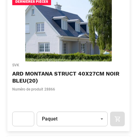
DERNIÈRES PIÈCES
SVK
ARD MONTANA STRUCT 40X27CM NOIR
BLEU(20)
Numéro de produit
28866
Unité
(Optionnel)
Paquet
APOK.CA
Apok.Product.Detail.AddToCart.Quantity
(Optionnel)