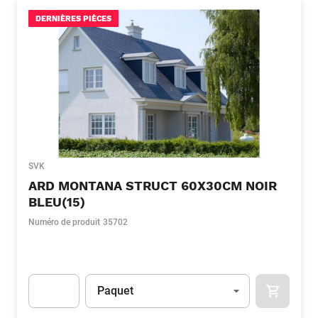
DERNIÈRES PIÈCES
SVK
ARD MONTANA STRUCT 60X30CM NOIR
BLEU(15)
Numéro de produit
35702
Unité
(Optionnel)
Paquet
APOK.CA
Apok.Product.Detail.AddToCart.Quantity
(Optionnel)