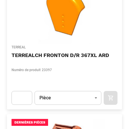
TERREAL
TERREALCH FRONTON D/R 367XL ARD
Numéro de produit
23397
Unité
(Optionnel)
Pièce
APOK.CA
Apok.Product.Detail.AddToCart.Quantity
(Optionnel)
DERNIÈRES PIÈCES