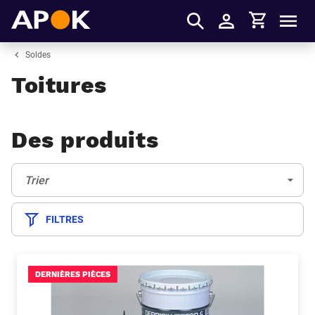
Panier
APOK
Men
S'identifier
Soldes
Toitures
Des produits
Trier:
(Optionnel)
Trier
FILTRES
DERNIÈRES PIÈCES