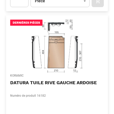
Pièce
APOK.CA
Apok.Product.Detail.AddToCart.Quantity
(Optionnel)
DERNIÈRES PIÈCES
KORAMIC
DATURA TUILE RIVE GAUCHE ARDOISE
Numéro de produit
16182