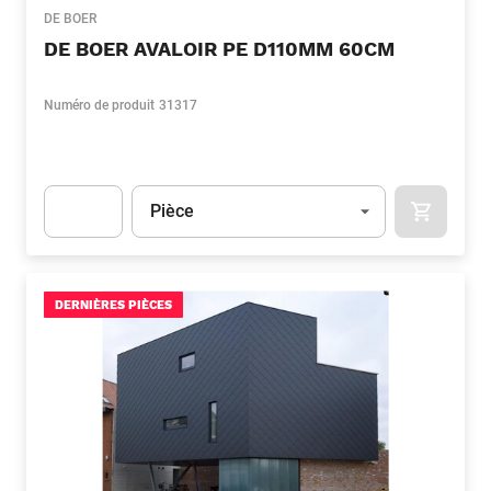
DE BOER
DE BOER AVALOIR PE D110MM 60CM
Numéro de produit
31317
Unité
(Optionnel)
Pièce
APOK.CA
Apok.Product.Detail.AddToCart.Quantity
(Optionnel)
DERNIÈRES PIÈCES