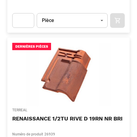
Unité
(Optionnel)
Pièce
APOK.CA
Apok.Product.Detail.AddToCart.Quantity
(Optionnel)
DERNIÈRES PIÈCES
TERREAL
RENAISSANCE 1/2TU RIVE D 19RN NR BRI
Numéro de produit
26939