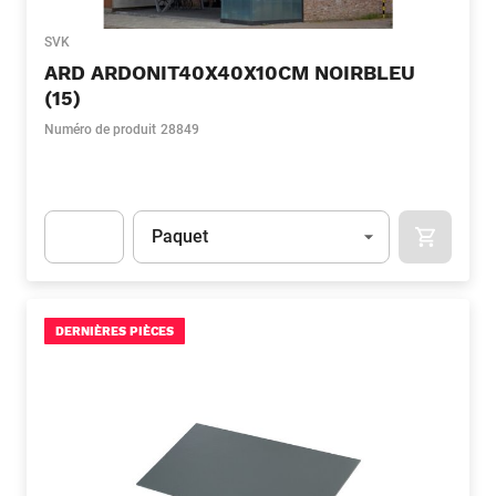
SVK
ARD ARDONIT40X40X10CM NOIRBLEU
(15)
Numéro de produit
28849
Unité
(Optionnel)
Paquet
APOK.CA
Apok.Product.Detail.AddToCart.Quantity
(Optionnel)
DERNIÈRES PIÈCES