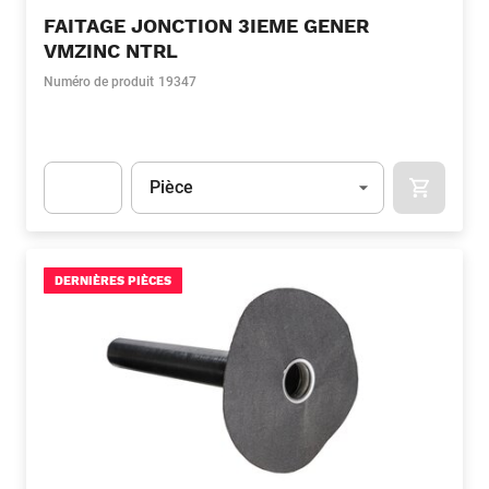
FAITAGE JONCTION 3IEME GENER
VMZINC NTRL
Numéro de produit
19347
Unité
(Optionnel)
Pièce
APOK.CA
Apok.Product.Detail.AddToCart.Quantity
(Optionnel)
DERNIÈRES PIÈCES