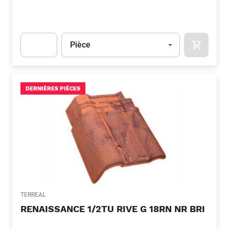
Unité
(Optionnel)
Pièce
APOK.CA
Apok.Product.Detail.AddToCart.Quantity
(Optionnel)
DERNIÈRES PIÈCES
TERREAL
RENAISSANCE 1/2TU RIVE G 18RN NR BRI