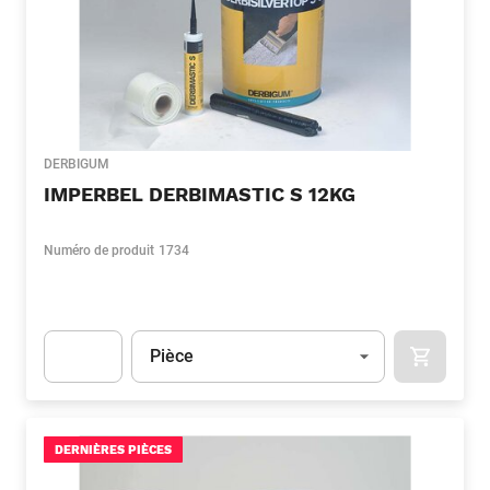
DERBIGUM
IMPERBEL DERBIMASTIC S 12KG
Numéro de produit
1734
Unité
(Optionnel)
Pièce
APOK.CA
Apok.Product.Detail.AddToCart.Quantity
(Optionnel)
DERNIÈRES PIÈCES