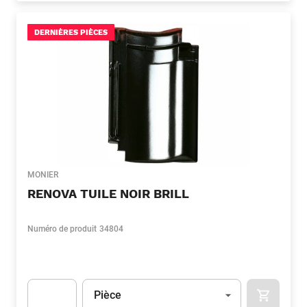
DERNIÈRES PIÈCES
MONIER
RENOVA TUILE NOIR BRILL
Numéro de produit
34804
Unité
(Optionnel)
Pièce
APOK.CA