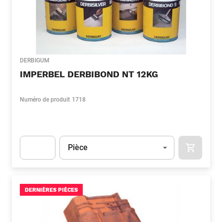
DERBIGUM
IMPERBEL DERBIBOND NT 12KG
Numéro de produit
1718
Unité
(Optionnel)
Pièce
APOK.CA
Apok.Product.Detail.AddToCart.Quantity
(Optionnel)
DERNIÈRES PIÈCES