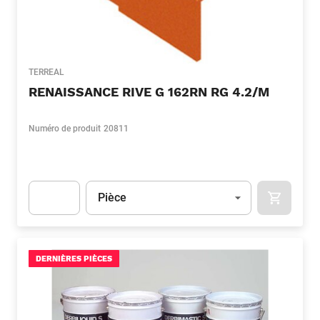
TERREAL
RENAISSANCE RIVE G 162RN RG 4.2/M
Numéro de produit
20811
Unité
(Optionnel)
Pièce
APOK.CA
Apok.Product.Detail.AddToCart.Quantity
(Optionnel)
DERNIÈRES PIÈCES