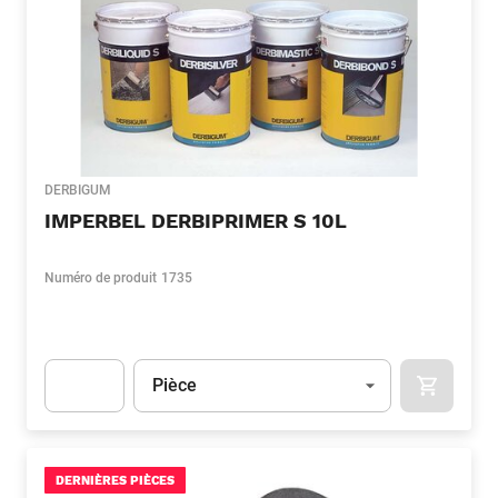
DERBIGUM
IMPERBEL DERBIPRIMER S 10L
Numéro de produit
1735
Unité
(Optionnel)
Pièce
APOK.CA
Apok.Product.Detail.AddToCart.Quantity
(Optionnel)
DERNIÈRES PIÈCES