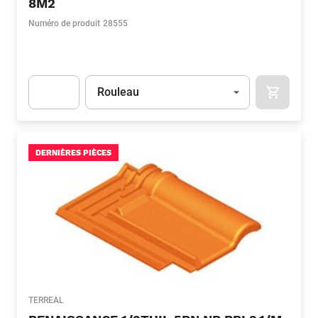
8M2
Numéro de produit
28555
Unité
(Optionnel)
Rouleau
APOK.CA
Apok.Product.Detail.AddToCart.Quantity
(Optionnel)
DERNIÈRES PIÈCES
TERREAL