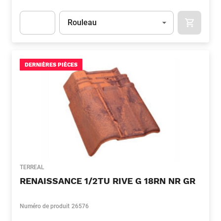
Unité
(Optionnel)
Rouleau
APOK.CA
Apok.Product.Detail.AddToCart.Quantity
(Optionnel)
DERNIÈRES PIÈCES
TERREAL
RENAISSANCE 1/2TU RIVE G 18RN NR GR
Numéro de produit
26576