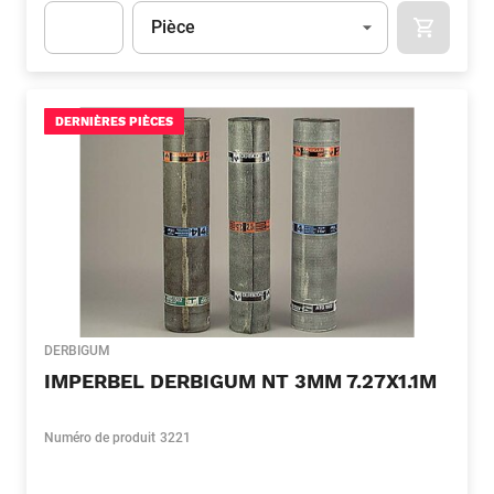
Unité
(Optionnel)
Pièce
APOK.CA
Apok.Product.Detail.AddToCart.Quantity
(Optionnel)
DERNIÈRES PIÈCES
DERBIGUM
IMPERBEL DERBIGUM NT 3MM 7.27X1.1M
Numéro de produit
3221