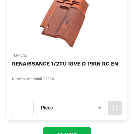
TERREAL
RENAISSANCE 1/2TU RIVE D 19RN RG EN
Numéro de produit
20814
Unité
(Optionnel)
Pièce
APOK.CA
Apok.Product.Detail.AddToCart.Quantity
(Optionnel)