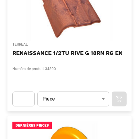
TERREAL
RENAISSANCE 1/2TU RIVE G 18RN RG EN
Numéro de produit
34800
Unité
(Optionnel)
Pièce
APOK.CA
Apok.Product.Detail.AddToCart.Quantity
(Optionnel)
DERNIÈRES PIÈCES