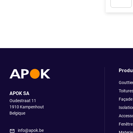
Apok.Produc
Produ
Gouttie
Toiture
APOK SA
Façade
Oudestraat 11
1910
Kampenhout
Isolatio
Belgique
Accesso
Fenêtre
info@apok.be
Materiel