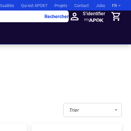
tualités
Qui est APOK?
Projets
Contact
Jobs
FR
S'identifier
Rechercher
Panier
Trier:
(Optionnel)
Trier