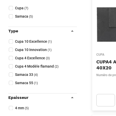
Fermer filtres
Collapse filter
Marque
(Optionnel)
Cupa
(7)
Samaca
(5)
Type
Collapse filter
Type
(Optionnel)
Cupa 10 Excellence
(1)
Cupa 10 Innovation
(1)
CUPA
Cupa 4 Excellence
(3)
CUPA4 
Cupa 4 Modèle flamand
(2)
40X20
Samaca 33
(4)
Numéro de pr
Samaca 55
(1)
Epaisseur
Collapse filter
Epaisseur
(Optionnel)
4 mm
(5)
Apok.Produc