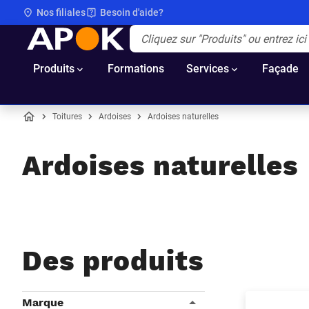
Nos filiales
Besoin d'aide?
APOK
Apok.Header.Search.Label
(Optionnel)
Produits
Formations
Services
Façade
Toitures
Ardoises
Ardoises naturelles
Accueil
Ardoises naturelles
Des produits
Filtres
Marque