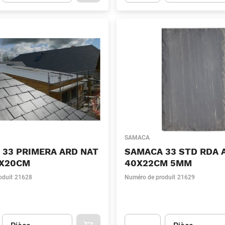
t.Detail.AddToCart.Quantity
(Optionnel)
Apok.Product.Detail.AddToCart
SAMACA
 33 PRIMERA ARD NAT
SAMACA 33 STD RDA 
X20CM
40X22CM 5MM
oduit
21628
Numéro de produit
21629
Unité
(Optionnel)
Unité
(Optionnel)