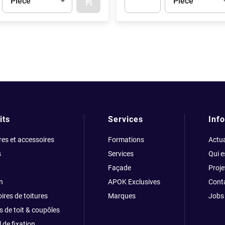
Pièce
Pièce
APOK.CATEGORY.PRODUCTS.CART.ADDT
t.Detail.AddToCart.Quantity
(Optionnel)
Apok.Product.Detail.AddToCart
its
Services
Info
res et accessoires
Formations
Actua
s
Services
Qui 
Façade
Proje
n
APOK Exclusives
Cont
ires de toitures
Marques
Jobs
s de toit & coupôles
 de fixation