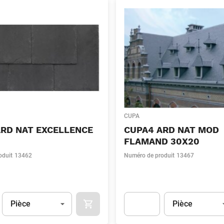
CUPA
ARD NAT EXCELLENCE
CUPA4 ARD NAT MOD
FLAMAND 30X20
oduit
13462
Numéro de produit
13467
Unité
(Optionnel)
Unité
(Optionnel)
Pièce
Pièce
APOK.CATEGORY.PRODUCTS.CART.ADDT
t.Detail.AddToCart.Quantity
(Optionnel)
Apok.Product.Detail.AddToCart