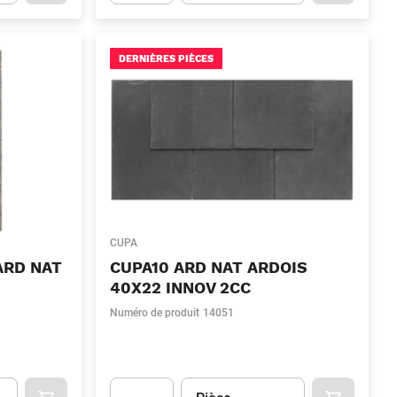
.Quantity
(Optionnel)
Apok.Product.Detail.AddToCart.Quantity
(Optionn
DERNIÈRES PIÈCES
CUPA
ARD NAT
CUPA10 ARD NAT ARDOIS
40X22 INNOV 2CC
Numéro de produit
14051
Unité
(Optionnel)