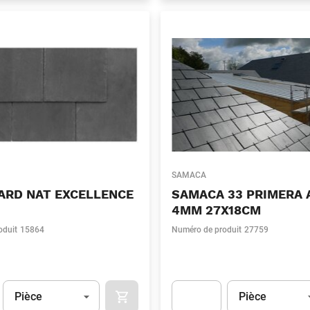
SAMACA
ARD NAT EXCELLENCE
SAMACA 33 PRIMERA 
4MM 27X18CM
oduit
15864
Numéro de produit
27759
Unité
(Optionnel)
Unité
(Optionnel)
Pièce
Pièce
APOK.CATEGORY.PRODUCTS.CART.ADDT