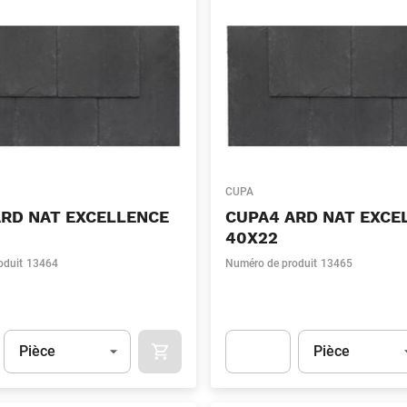
CUPA
ARD NAT EXCELLENCE
CUPA4 ARD NAT EXCE
40X22
oduit
13464
Numéro de produit
13465
Unité
(Optionnel)
Unité
(Optionnel)
Pièce
Pièce
APOK.CATEGORY.PRODUCTS.CART.ADDT
t.Detail.AddToCart.Quantity
(Optionnel)
Apok.Product.Detail.AddToCart