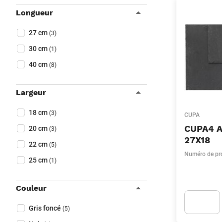
Longueur
Collapse filter
Longueur
(Optionnel)
27 cm
(3)
30 cm
(1)
40 cm
(8)
Largeur
Collapse filter
Largeur
(Optionnel)
18 cm
(3)
CUPA
CUPA4 
20 cm
(3)
27X18
22 cm
(5)
Numéro de pr
25 cm
(1)
Couleur
Collapse filter
Couleur
(Optionnel)
Gris foncé
(5)
Apok.Produc