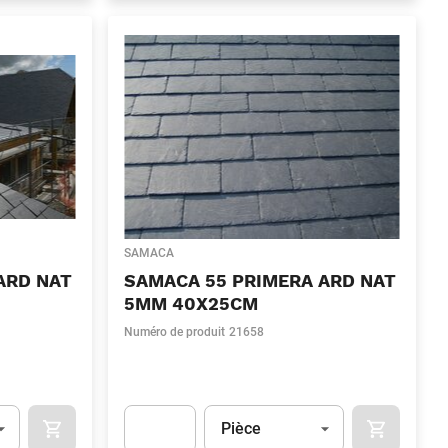
SAMACA
ARD NAT
SAMACA 55 PRIMERA ARD NAT
5MM 40X25CM
Numéro de produit
21658
Unité
(Optionnel)
Pièce
OCART
APOK.CATEGORY.PRODUCTS.CART.ADDTOCART
APOK.CAT