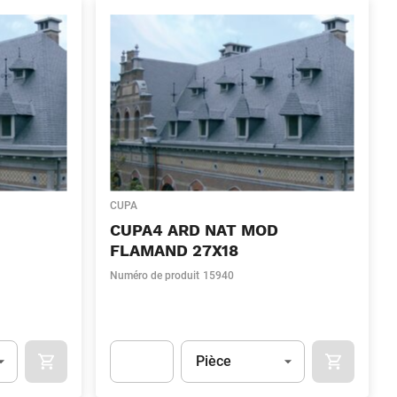
CUPA
CUPA4 ARD NAT MOD
FLAMAND 27X18
Numéro de produit
15940
Unité
(Optionnel)
Pièce
OCART
APOK.CATEGORY.PRODUCTS.CART.ADDTOCART
APOK.CAT
.Quantity
(Optionnel)
Apok.Product.Detail.AddToCart.Quantity
(Optionn