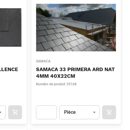
SAMACA
LLENCE
SAMACA 33 PRIMERA ARD NAT
4MM 40X22CM
Numéro de produit
35168
Unité
(Optionnel)
Pièce
OCART
APOK.CATEGORY.PRODUCTS.CART.ADDTOCART
APOK.CAT
.Quantity
(Optionnel)
Apok.Product.Detail.AddToCart.Quantity
(Optionn