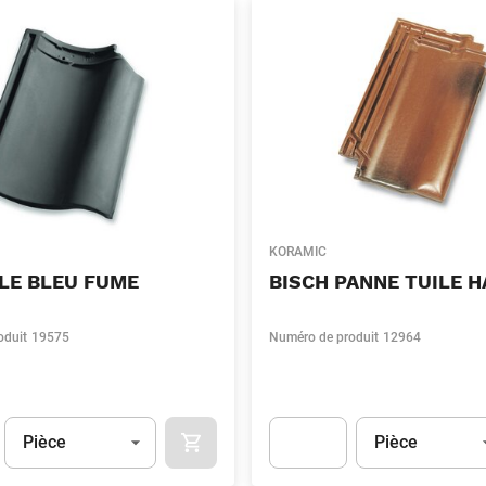
KORAMIC
LE BLEU FUME
BISCH PANNE TUILE 
oduit
19575
Numéro de produit
12964
Unité
(Optionnel)
Unité
(Optionnel)
Pièce
Pièce
APOK.CATEGORY.PRODUCTS.CART.ADDT
t.Detail.AddToCart.Quantity
(Optionnel)
Apok.Product.Detail.AddToCart