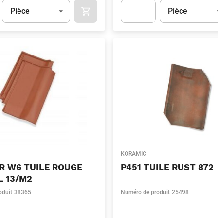
Unité
(Optionnel)
Unité
(Optionnel)
Pièce
Pièce
APOK.CATEGORY.PRODUCTS.CART.ADDT
t.Detail.AddToCart.Quantity
(Optionnel)
Apok.Product.Detail.AddToCart
KORAMIC
R W6 TUILE ROUGE
P451 TUILE RUST 872
L 13/M2
oduit
38365
Numéro de produit
25498