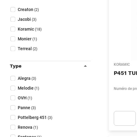
Fermer filtres
Collapse filter
Marque
(Optionnel)
Creaton
(2)
Jacobi
(3)
Koramic
(18)
Monier
(1)
Terreal
(2)
KORAMIC
Type
P451 TU
Collapse filter
Type
(Optionnel)
Alegra
(3)
Melodie
(1)
Numéro de pr
OVH
(1)
Panne
(3)
Pottelberg 451
(3)
Renova
(1)
Apok.Produc