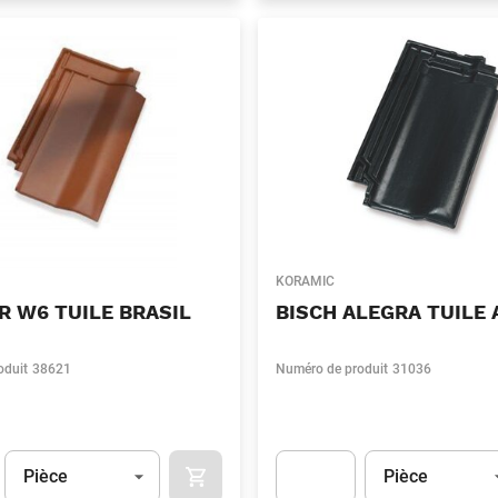
KORAMIC
 W6 TUILE BRASIL
BISCH ALEGRA TUILE
oduit
38621
Numéro de produit
31036
Unité
(Optionnel)
Unité
(Optionnel)
Pièce
Pièce
APOK.CATEGORY.PRODUCTS.CART.ADDT