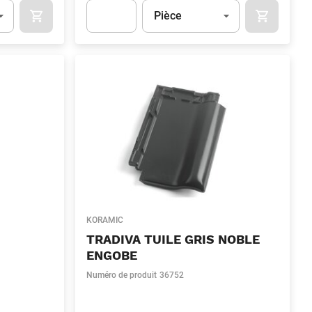
Unité
(Optionnel)
Pièce
OCART
APOK.CATEGORY.PRODUCTS.CART.ADDTOCART
APOK.CAT
.Quantity
(Optionnel)
Apok.Product.Detail.AddToCart.Quantity
(Optionn
KORAMIC
TRADIVA TUILE GRIS NOBLE
ENGOBE
Numéro de produit
36752