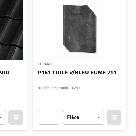
KORAMIC
ARD
P451 TUILE V/BLEU FUME 714
Numéro de produit
34281
Unité
(Optionnel)
Pièce
OCART
APOK.CATEGORY.PRODUCTS.CART.ADDTOCART
APOK.CAT
.Quantity
(Optionnel)
Apok.Product.Detail.AddToCart.Quantity
(Optionn