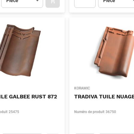
Pièce
Pièce
APOK.CATEGORY.PRODUCTS.CART.ADDT
t.Detail.AddToCart.Quantity
(Optionnel)
Apok.Product.Detail.AddToCart
KORAMIC
ILE GALBEE RUST 872
TRADIVA TUILE NUAG
oduit
25475
Numéro de produit
36750