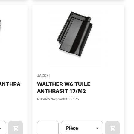
JACOBI
 ANTHRA
WALTHER W6 TUILE
ANTHRASIT 13/M2
Numéro de produit
38626
Unité
(Optionnel)
Pièce
OCART
APOK.CATEGORY.PRODUCTS.CART.ADDTOCART
APOK.CAT