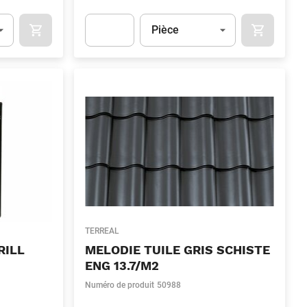
Unité
(Optionnel)
Pièce
OCART
APOK.CATEGORY.PRODUCTS.CART.ADDTOCART
APOK.CAT
.Quantity
(Optionnel)
Apok.Product.Detail.AddToCart.Quantity
(Optionn
TERREAL
RILL
MELODIE TUILE GRIS SCHISTE
ENG 13.7/M2
Numéro de produit
50988