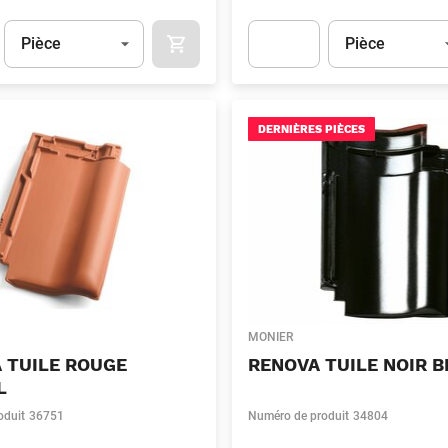
Unité
(Optionnel)
Unité
(Optionnel)
Pièce
Pièce
APOK.CATEGORY.PRODUCTS.CART.ADDT
t.Detail.AddToCart.Quantity
(Optionnel)
Apok.Product.Detail.AddToCart
DERNIÈRES PIÈCES
MONIER
 TUILE ROUGE
RENOVA TUILE NOIR B
L
oduit
36751
Numéro de produit
34804