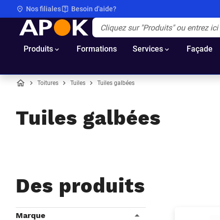
Nos filiales
Besoin d'aide?
APOK
Apok.Header.Search.Label
(Optionnel)
Produits
Formations
Services
Façade
Toitures
Tuiles
Tuiles galbées
Accueil
Tuiles galbées
Des produits
Filtres
Marque