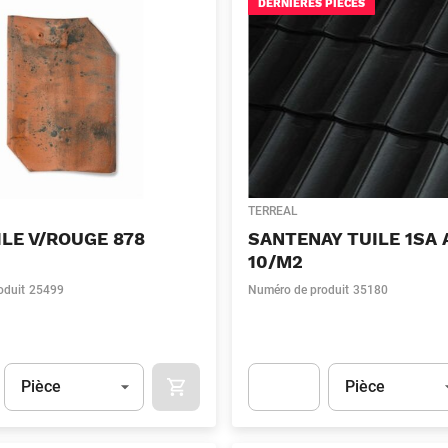
DERNIÈRES PIÈCES
TERREAL
ILE V/ROUGE 878
SANTENAY TUILE 1SA 
10/M2
oduit
25499
Numéro de produit
35180
Unité
(Optionnel)
Unité
(Optionnel)
Pièce
Pièce
APOK.CATEGORY.PRODUCTS.CART.ADDT
t.Detail.AddToCart.Quantity
(Optionnel)
Apok.Product.Detail.AddToCart