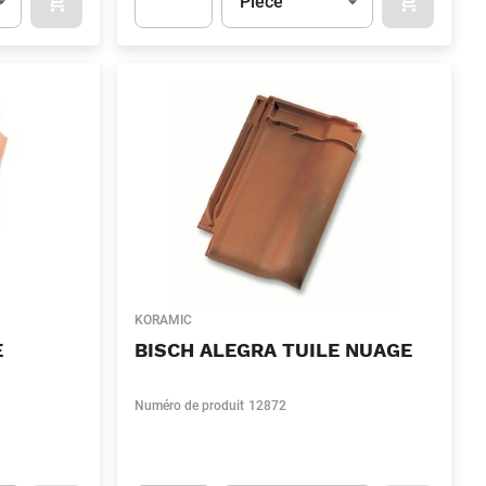
Pièce
OCART
APOK.CATEGORY.PRODUCTS.CART.ADDTOCART
APOK.CAT
.Quantity
(Optionnel)
Apok.Product.Detail.AddToCart.Quantity
(Optionn
KORAMIC
E
BISCH ALEGRA TUILE NUAGE
Numéro de produit
12872