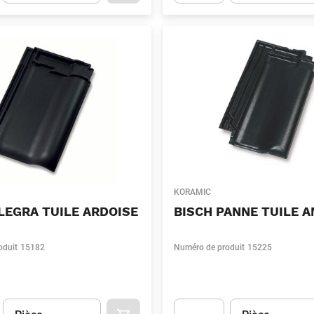
t.Detail.AddToCart.Quantity
(Optionnel)
Apok.Product.Detail.AddToCart
KORAMIC
LEGRA TUILE ARDOISE
BISCH PANNE TUILE 
oduit
15182
Numéro de produit
15225
Unité
(Optionnel)
Unité
(Optionnel)