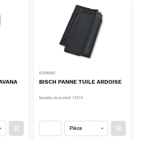
KORAMIC
HAVANA
BISCH PANNE TUILE ARDOISE
Numéro de produit
12919
Unité
(Optionnel)
Pièce
OCART
APOK.CATEGORY.PRODUCTS.CART.ADDTOCART
APOK.CAT
.Quantity
(Optionnel)
Apok.Product.Detail.AddToCart.Quantity
(Optionn