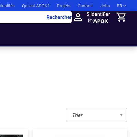
tualités
Qui est APOK?
Projets
Contact
Jobs
FR
S'identifier
Rechercher
Panier
Trier:
(Optionnel)
Trier