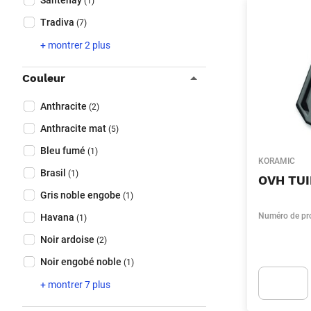
Santenay
(1)
Tradiva
(7)
+ montrer 2 plus
Couleur
Collapse filter
Couleur
(Optionnel)
Anthracite
(2)
Anthracite mat
(5)
Bleu fumé
(1)
KORAMIC
Brasil
(1)
OVH TUI
Gris noble engobe
(1)
Numéro de pr
Havana
(1)
Noir ardoise
(2)
Noir engobé noble
(1)
+ montrer 7 plus
Apok.Produc