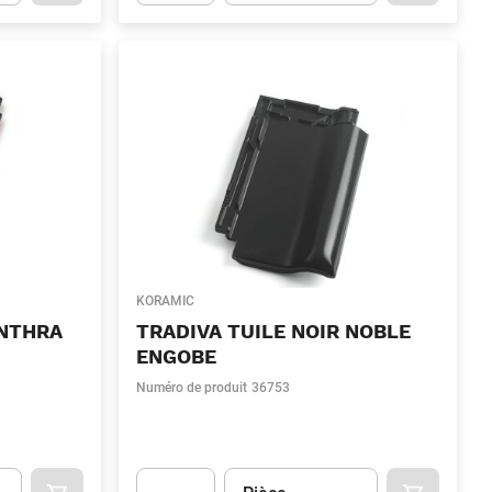
.Quantity
(Optionnel)
Apok.Product.Detail.AddToCart.Quantity
(Optionn
KORAMIC
ANTHRA
TRADIVA TUILE NOIR NOBLE
ENGOBE
Numéro de produit
36753
Unité
(Optionnel)