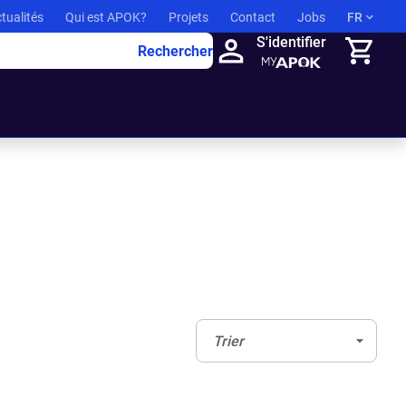
tualités
Qui est APOK?
Projets
Contact
Jobs
FR
S'identifier
Rechercher
Panier
Trier:
(Optionnel)
Trier