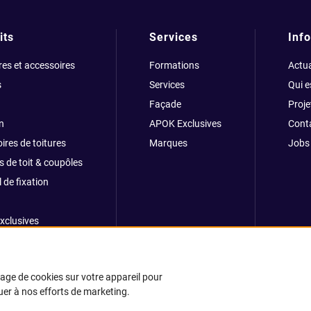
its
Services
Info
res et accessoires
Formations
Actua
s
Services
Qui 
Façade
Proje
n
APOK Exclusives
Cont
ires de toitures
Marques
Jobs
s de toit & coupôles
 de fixation
xclusives
ong
kage de cookies sur votre appareil pour
buer à nos efforts de marketing.