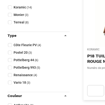
Fermer filtres
Collapse filter
Marque
(Optionnel)
Koramic
(14)
Monier
(3)
Terreal
(8)
Type
Collapse filter
Type
(Optionnel)
Côte Fleurie PV
(4)
KORAMIC
Postel 20
(3)
P18 TUI
Pottelberg 44
(6)
ROUGE 
Pottelberg 993
(5)
Numéro de pr
Renaissance
(4)
Vario 18
(3)
Couleur
Apok.Produc
Collapse filter
Couleur
(Optionnel)