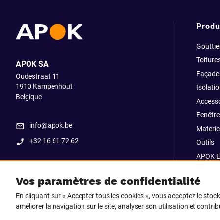
Produ
Gouttie
Toiture
APOK SA
Façade
Oudestraat 11
1910
Kampenhout
Isolatio
Belgique
Accesso
Fenêtre
info@apok.be
Materiel
+32 16 61 72 62
Outils
APOK E
Soldes
Vos paramètres de confidentialité
Go Str
En cliquant sur « Accepter tous les cookies », vous acceptez le stoc
améliorer la navigation sur le site, analyser son utilisation et contri
Suivez-nous sur