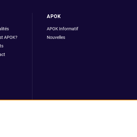
APOK
lités
APOK Informatif
est APOK?
Nouvelles
ts
act