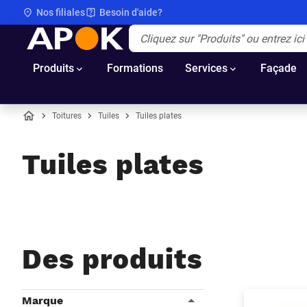
Nos filiales
Besoin d'aide?
APOK
Apok.Header.Search.Label
(Optionnel)
Produits
Formations
Services
Façade
Toitures
Tuiles
Tuiles plates
Accueil
Tuiles plates
Des produits
Filtres
Marque