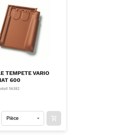
LE TEMPETE VARIO
NAT 600
oduit
56382
Unité
(Optionnel)
Pièce
APOK.CATEGORY.PRODUCTS.CART.ADDT
t.Detail.AddToCart.Quantity
(Optionnel)