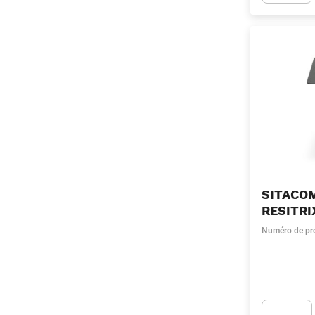
Apok.Produc
SITACO
RESITR
Numéro de pr