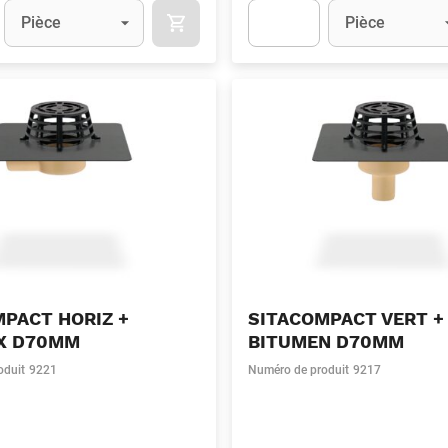
Unité
(Optionnel)
Unité
(Optionnel)
Pièce
Pièce
APOK.CATEGORY.PRODUCTS.CART.ADDT
t.Detail.AddToCart.Quantity
(Optionnel)
Apok.Product.Detail.AddToCart
PACT HORIZ +
SITACOMPACT VERT +
IX D70MM
BITUMEN D70MM
oduit
9221
Numéro de produit
9217