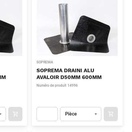
SOPREMA
SOPREMA DRAINI ALU
MM
AVALOIR D50MM 600MM
Numéro de produit
14996
Unité
(Optionnel)
Pièce
OCART
APOK.CATEGORY.PRODUCTS.CART.ADDTOCART
APOK.CAT
.Quantity
(Optionnel)
Apok.Product.Detail.AddToCart.Quantity
(Optionn