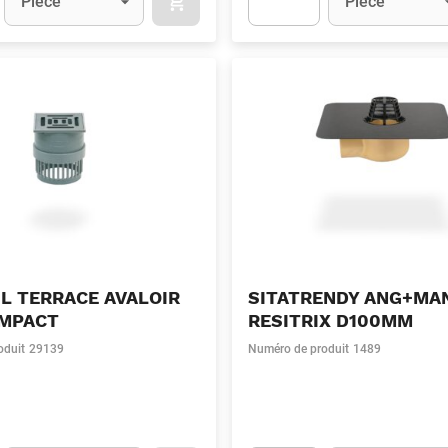
Pièce
Pièce
APOK.CATEGORY.PRODUCTS.CART.ADDT
t.Detail.AddToCart.Quantity
(Optionnel)
Apok.Product.Detail.AddToCart
IL TERRACE AVALOIR
SITATRENDY ANG+MA
OMPACT
RESITRIX D100MM
oduit
29139
Numéro de produit
1489