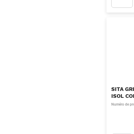
Apok.Produc
SITA GR
ISOL C
Numéro de pr