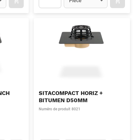
Pièce
OCART
APOK.CATEGORY.PRODUCTS.CART.ADDTOCART
APOK.CAT
.Quantity
(Optionnel)
Apok.Product.Detail.AddToCart.Quantity
(Optionn
NCH
SITACOMPACT HORIZ +
BITUMEN D50MM
Numéro de produit
8021