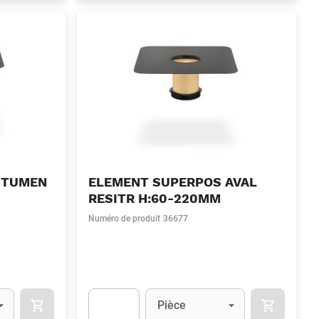
BITUMEN
ELEMENT SUPERPOS AVAL
RESITR H:60-220MM
Numéro de produit
36677
Unité
(Optionnel)
Pièce
OCART
APOK.CATEGORY.PRODUCTS.CART.ADDTOCART
APOK.CAT