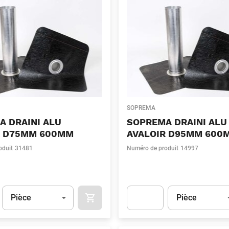
SOPREMA
A DRAINI ALU
SOPREMA DRAINI ALU
R D75MM 600MM
AVALOIR D95MM 600
oduit
31481
Numéro de produit
14997
Unité
(Optionnel)
Unité
(Optionnel)
Pièce
Pièce
APOK.CATEGORY.PRODUCTS.CART.ADDT
t.Detail.AddToCart.Quantity
(Optionnel)
Apok.Product.Detail.AddToCart