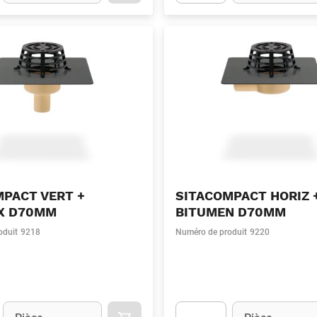
t.Detail.AddToCart.Quantity
(Optionnel)
Apok.Product.Detail.AddToCart
MPACT VERT +
SITACOMPACT HORIZ 
IX D70MM
BITUMEN D70MM
oduit
9218
Numéro de produit
9220
Unité
(Optionnel)
Unité
(Optionnel)