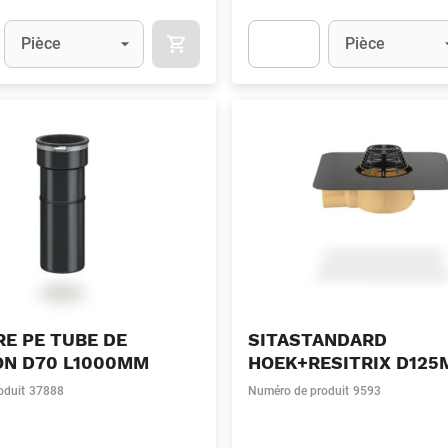
Unité
(Optionnel)
Unité
(Optionnel)
Pièce
Pièce
APOK.CATEGORY.PRODUCTS.CART.ADDT
t.Detail.AddToCart.Quantity
(Optionnel)
Apok.Product.Detail.AddToCart
E PE TUBE DE
SITASTANDARD
ON D70 L1000MM
HOEK+RESITRIX D12
oduit
37888
Numéro de produit
9593