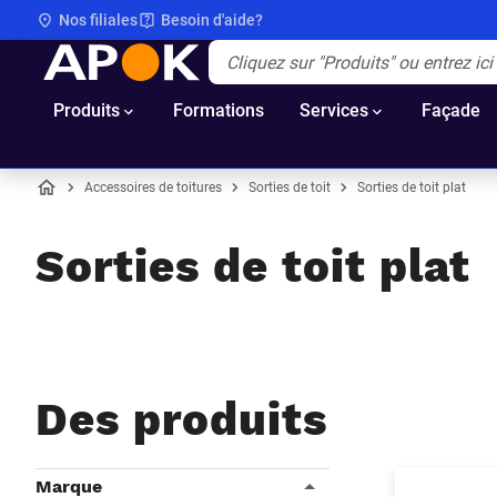
Nos filiales
Besoin d'aide?
APOK
Apok.Header.Search.Label
(Optionnel)
Produits
Formations
Services
Façade
Accessoires de toitures
Sorties de toit
Sorties de toit plat
Accueil
Sorties de toit plat
Des produits
Filtres
Marque