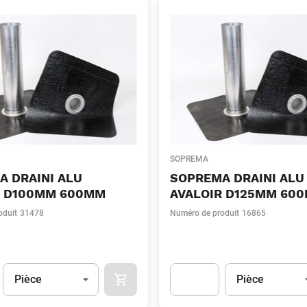
SOPREMA
A DRAINI ALU
SOPREMA DRAINI ALU
R D100MM 600MM
AVALOIR D125MM 60
oduit
31478
Numéro de produit
16865
Unité
(Optionnel)
Unité
(Optionnel)
Pièce
Pièce
APOK.CATEGORY.PRODUCTS.CART.ADDT
t.Detail.AddToCart.Quantity
(Optionnel)
Apok.Product.Detail.AddToCart