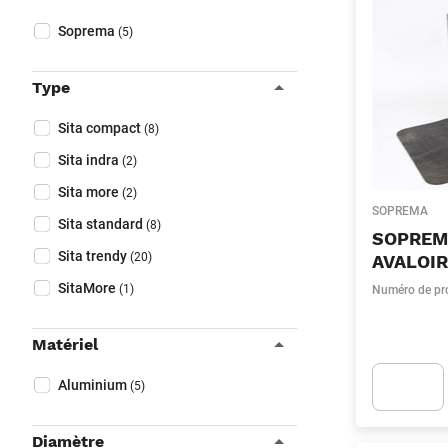
Fermer filtres
Collapse filter
Marque
(Optionnel)
Soprema
(5)
Type
Collapse filter
Type
(Optionnel)
Sita compact
(8)
Sita indra
(2)
Sita more
(2)
SOPREMA
Sita standard
(8)
SOPREM
Sita trendy
(20)
AVALOI
SitaMore
(1)
Numéro de pr
Matériel
Collapse filter
Matériel
(Optionnel)
Aluminium
(5)
Apok.Produc
Diamètre