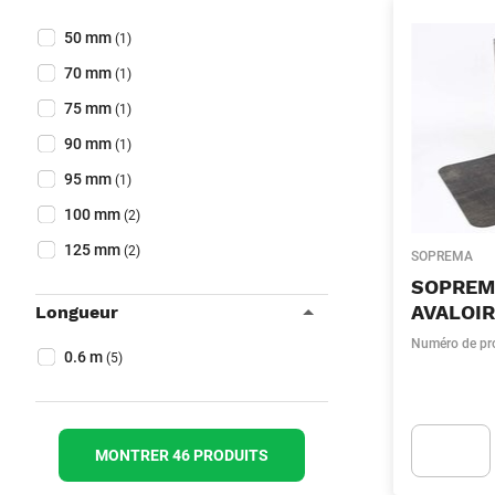
Collapse filter
Diamètre
(Optionnel)
50 mm
(1)
70 mm
(1)
75 mm
(1)
90 mm
(1)
95 mm
(1)
100 mm
(2)
125 mm
(2)
SOPREMA
SOPREM
AVALOI
Longueur
Collapse filter
Numéro de pr
Longueur
(Optionnel)
0.6 m
(5)
MONTRER 46 PRODUITS
Apok.Produc