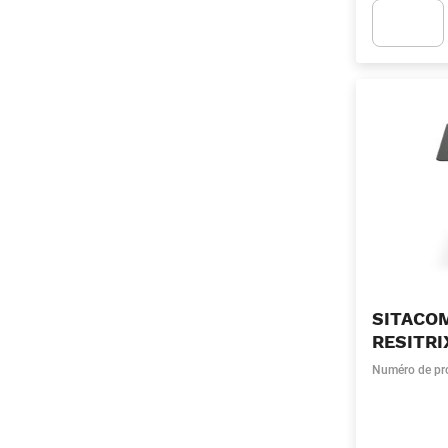
Apok.Produc
SITACOM
RESITR
Numéro de pr