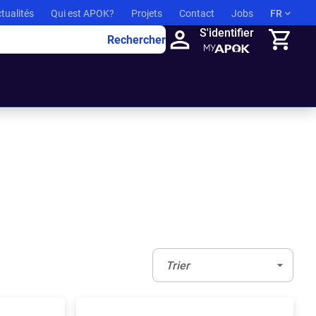
tualités
Qui est APOK?
Projets
Contact
Jobs
FR
S'identifier
Rechercher
Panier
Trier:
(Optionnel)
Trier