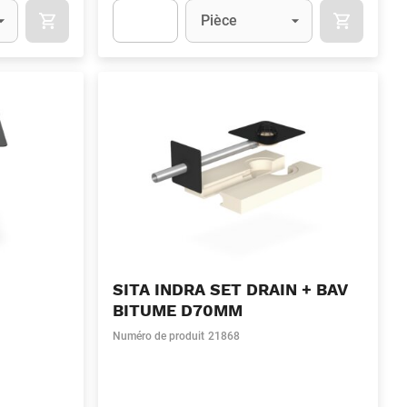
Unité
(Optionnel)
Pièce
OCART
APOK.CATEGORY.PRODUCTS.CART.ADDTOCART
APOK.CAT
.Quantity
(Optionnel)
Apok.Product.Detail.AddToCart.Quantity
(Optionn
SITA INDRA SET DRAIN + BAV
BITUME D70MM
Numéro de produit
21868