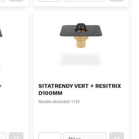
.Quantity
(Optionnel)
Apok.Product.Detail.AddToCart.Quantity
(Optionn
+
SITATRENDY VERT + RESITRIX
D100MM
Numéro de produit
1153
Unité
(Optionnel)