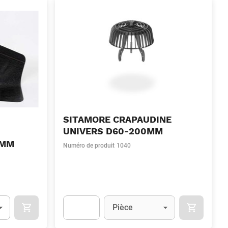
SITAMORE CRAPAUDINE
UNIVERS D60-200MM
0MM
Numéro de produit
1040
Unité
(Optionnel)
Pièce
OCART
APOK.CATEGORY.PRODUCTS.CART.ADDTOCART
APOK.CAT
.Quantity
(Optionnel)
Apok.Product.Detail.AddToCart.Quantity
(Optionn