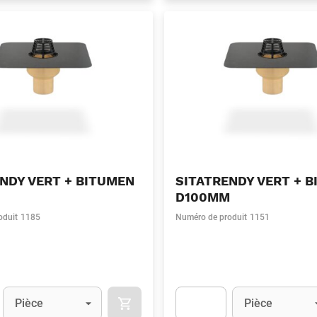
NDY VERT + BITUMEN
SITATRENDY VERT + 
D100MM
oduit
1185
Numéro de produit
1151
Unité
(Optionnel)
Unité
(Optionnel)
Pièce
Pièce
APOK.CATEGORY.PRODUCTS.CART.ADDT