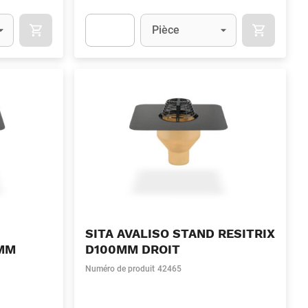
Unité
(Optionnel)
Pièce
OCART
APOK.CATEGORY.PRODUCTS.CART.ADDTOCART
APOK.CAT
.Quantity
(Optionnel)
Apok.Product.Detail.AddToCart.Quantity
(Optionn
SITA AVALISO STAND RESITRIX
5MM
D100MM DROIT
Numéro de produit
42465