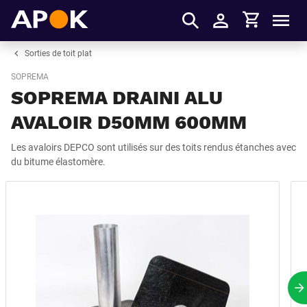
Panier
APOK
Men
S'identifier
Sorties de toit plat
SOPREMA
SOPREMA DRAINI ALU
AVALOIR D50MM 600MM
Les avaloirs DEPCO sont utilisés sur des toits rendus étanches avec
du bitume élastomère.
P