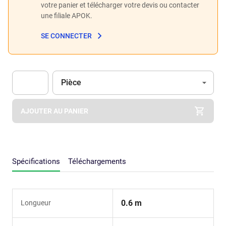
votre panier et télécharger votre devis ou contacter
une filiale APOK.
SE CONNECTER
Unité
(Optionnel)
Pièce
Apok.Product.Detail.AddToCart.Quantity
(Optionnel)
AJOUTER AU PANIER
Spécifications
Téléchargements
0.6 m
Longueur