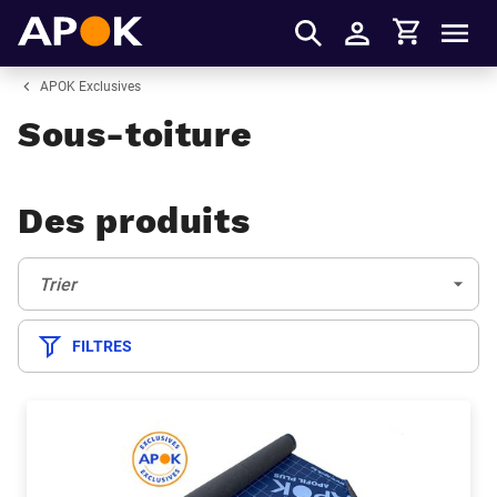
Panier
APOK
Men
S'identifier
APOK Exclusives
Sous-toiture
Des produits
Trier:
(Optionnel)
Trier
FILTRES