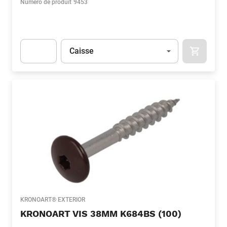
Numéro de produit
9453
Unité
(Optionnel)
Caisse
APOK.CA
Apok.Product.Detail.AddToCart.Quantity
(Optionnel)
KRONOART® EXTERIOR
KRONOART VIS 38MM K684BS (100)