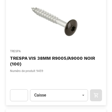
TRESPA
TRESPA VIS 38MM R9005/A9000 NOIR
(100)
Numéro de produit
9459
Unité
(Optionnel)
Caisse
APOK.CA
Apok.Product.Detail.AddToCart.Quantity
(Optionnel)