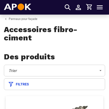
Panier
APOK
Men
S'identifier
Pannaux pour façade
Accessoires fibro-
ciment
Des produits
Trier:
(Optionnel)
Trier
FILTRES