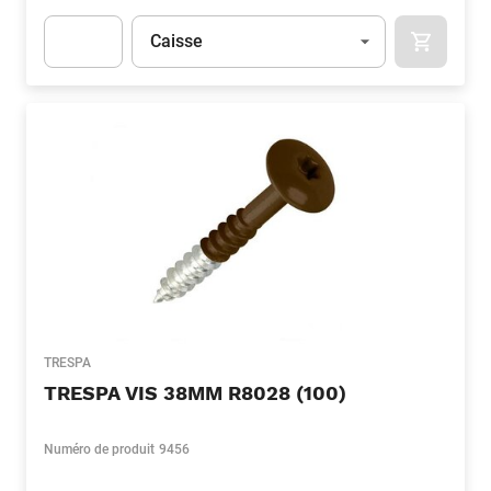
Unité
(Optionnel)
Caisse
APOK.CA
Apok.Product.Detail.AddToCart.Quantity
(Optionnel)
TRESPA
TRESPA VIS 38MM R8028 (100)
Numéro de produit
9456