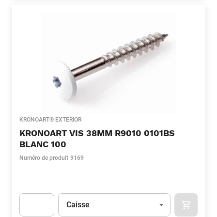
KRONOART® EXTERIOR
KRONOART VIS 38MM R9010 0101BS
BLANC 100
Numéro de produit
9169
Unité
(Optionnel)
Caisse
APOK.CA