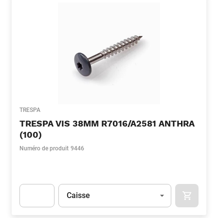
TRESPA
TRESPA VIS 38MM R7016/A2581 ANTHRA
(100)
Numéro de produit
9446
Unité
(Optionnel)
Caisse
APOK.CA
Apok.Product.Detail.AddToCart.Quantity
(Optionnel)