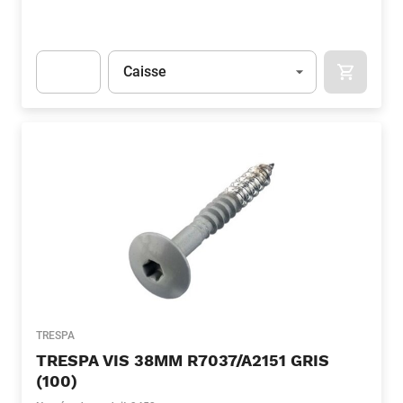
Unité
(Optionnel)
Caisse
APOK.CA
Apok.Product.Detail.AddToCart.Quantity
(Optionnel)
TRESPA
TRESPA VIS 38MM R7037/A2151 GRIS
(100)