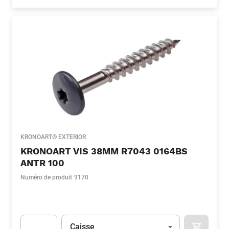
Apok.Product.Detail.AddToCart.Quantity
(Optionnel)
KRONOART® EXTERIOR
KRONOART VIS 38MM R7043 0164BS
ANTR 100
Numéro de produit
9170
Unité
(Optionnel)
Caisse