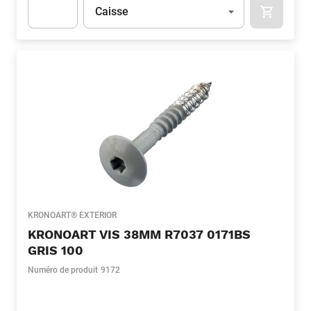
Unité
(Optionnel)
Caisse
APOK.CA
Apok.Product.Detail.AddToCart.Quantity
(Optionnel)
KRONOART® EXTERIOR
KRONOART VIS 38MM R7037 0171BS
GRIS 100
Numéro de produit
9172