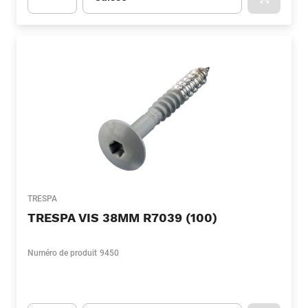
APOK.CA
Apok.Product.Detail.AddToCart.Quantity
(Optionnel)
TRESPA
TRESPA VIS 38MM R7039 (100)
Numéro de produit
9450