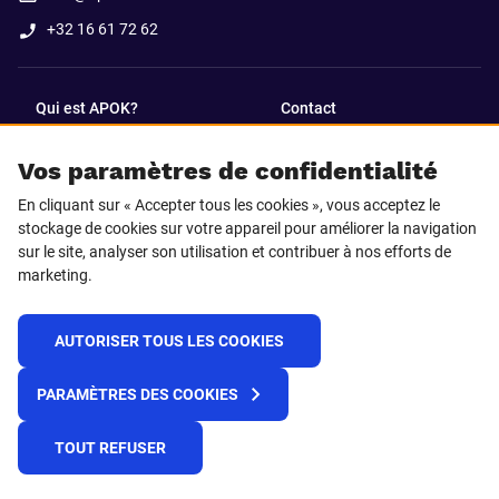
+32 16 61 72 62
Qui est APOK?
Contact
Vos paramètres de confidentialité
SUIVEZ-NOUS SUR
En cliquant sur « Accepter tous les cookies », vous acceptez le
Facebook
LinkedIn
stockage de cookies sur votre appareil pour améliorer la navigation
sur le site, analyser son utilisation et contribuer à nos efforts de
marketing.
Instagram
TikTok
AUTORISER TOUS LES COOKIES
© 2025 APOK
PARAMÈTRES DES COOKIES
Frais de livraison
Cookies
Déclaration de confidentialité
Conditions générales
Plateforme de recueil d'alertes
TOUT REFUSER
Règlement REACH