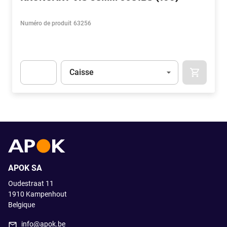
Numéro de produit
63256
Unité
(Optionnel)
Caisse
APOK.CA
Apok.Product.Detail.AddToCart.Quantity
(Optionnel)
APOK SA
Oudestraat 11
1910
Kampenhout
Belgique
info@apok.be