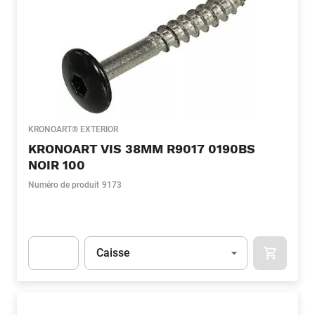
KRONOART® EXTERIOR
KRONOART VIS 38MM R9017 0190BS
NOIR 100
Numéro de produit
9173
Unité
(Optionnel)
Caisse
APOK.CA
Apok.Product.Detail.AddToCart.Quantity
(Optionnel)