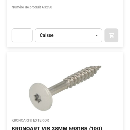
Numéro de produit
63250
Unité
(Optionnel)
Caisse
APOK.CA
Apok.Product.Detail.AddToCart.Quantity
(Optionnel)
KRONOART® EXTERIOR
KRONOART VIS 38MM 5981BS (100)