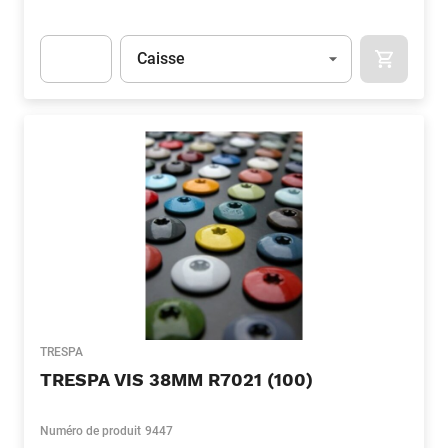
Unité
(Optionnel)
Caisse
APOK.CA
Apok.Product.Detail.AddToCart.Quantity
(Optionnel)
TRESPA
TRESPA VIS 38MM R7021 (100)
Numéro de produit
9447