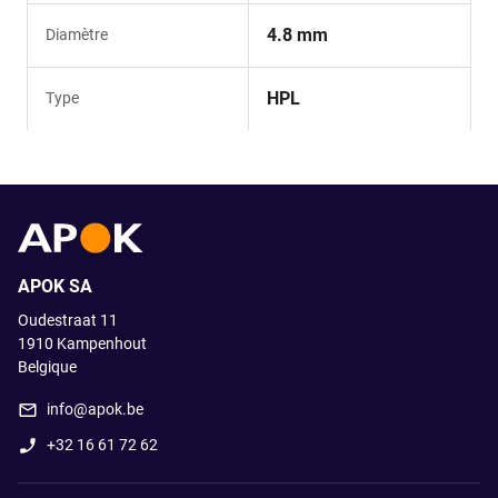
4.8 mm
Diamètre
HPL
Type
APOK SA
Oudestraat 11
1910
Kampenhout
Belgique
info@apok.be
+32 16 61 72 62