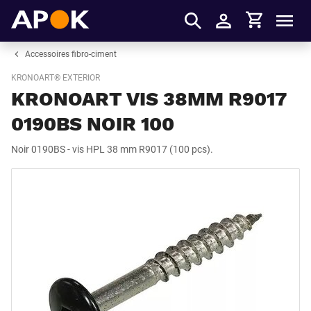
Panier
APOK
Men
S'identifier
Accessoires fibro-ciment
KRONOART® EXTERIOR
KRONOART VIS 38MM R9017
0190BS NOIR 100
Noir 0190BS - vis HPL 38 mm R9017 (100 pcs).