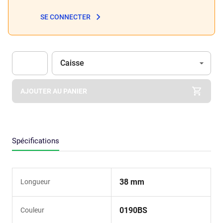
SE CONNECTER
Unité
(Optionnel)
Caisse
Apok.Product.Detail.AddToCart.Quantity
(Optionnel)
AJOUTER AU PANIER
Spécifications
38 mm
Longueur
0190BS
Couleur