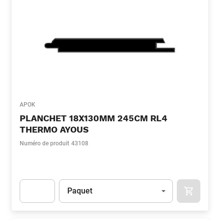
APOK
PLANCHET 18X130MM 245CM RL4
THERMO AYOUS
Numéro de produit
43108
Unité
(Optionnel)
Paquet
APOK.CA
Apok.Product.Detail.AddToCart.Quantity
(Optionnel)