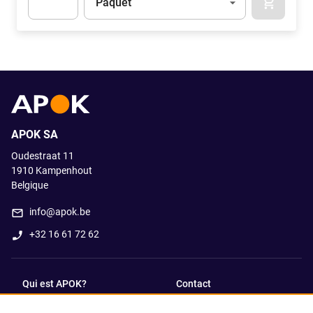
Paquet
APOK.CA
Apok.Product.Detail.AddToCart.Quantity
(Optionnel)
APOK SA
Oudestraat 11
1910
Kampenhout
Belgique
info@apok.be
+32 16 61 72 62
Qui est APOK?
Contact