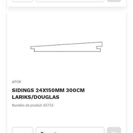
Apok.Product.Detail.AddToCart.Quantity
(Optionnel)
APOK
SIDINGS 24X150MM 300CM
LARIKS/DOUGLAS
Numéro de produit
43733
Unité
(Optionnel)