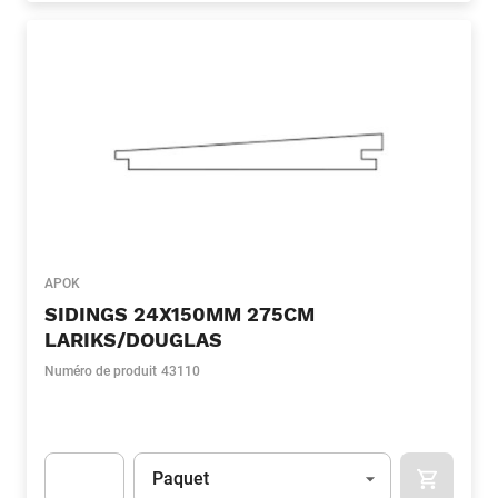
APOK
SIDINGS 24X150MM 275CM
LARIKS/DOUGLAS
Numéro de produit
43110
Unité
(Optionnel)
Paquet
APOK.CA