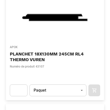
APOK
PLANCHET 18X130MM 245CM RL4
THERMO VUREN
Numéro de produit
43107
Unité
(Optionnel)
Paquet
APOK.CA
Apok.Product.Detail.AddToCart.Quantity
(Optionnel)