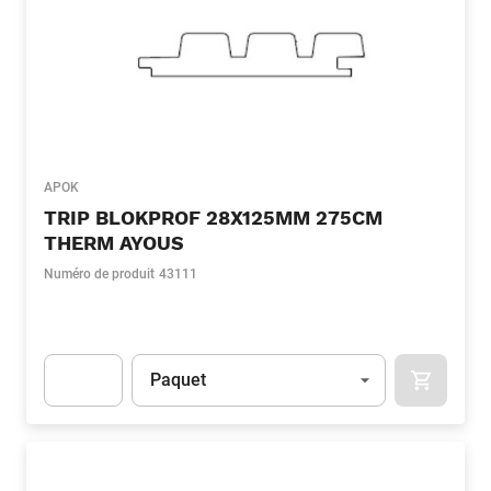
APOK
TRIP BLOKPROF 28X125MM 275CM
THERM AYOUS
Numéro de produit
43111
Unité
(Optionnel)
Paquet
APOK.CA
Apok.Product.Detail.AddToCart.Quantity
(Optionnel)