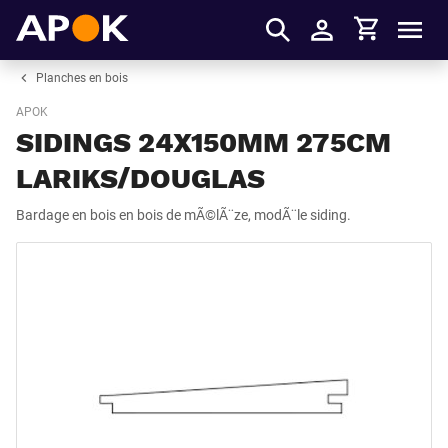
Panier
APOK
Men
S'identifier
Planches en bois
APOK
SIDINGS 24X150MM 275CM
LARIKS/DOUGLAS
Bardage en bois en bois de mÃ©lÃ¨ze, modÃ¨le siding.