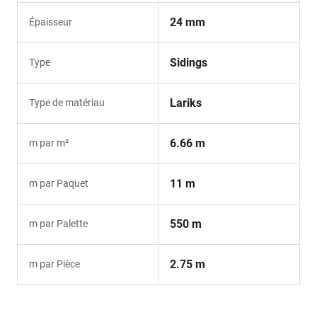
24 mm
Épaisseur
Sidings
Type
Lariks
Type de matériau
6.66 m
m par m²
11 m
m par Paquet
550 m
m par Palette
2.75 m
m par Pièce