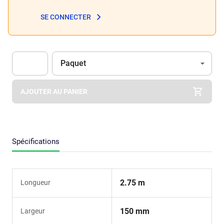
SE CONNECTER
Unité
(Optionnel)
Paquet
Apok.Product.Detail.AddToCart.Quantity
(Optionnel)
AJOUTER AU PANIER
Spécifications
2.75 m
Longueur
150 mm
Largeur