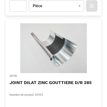
Unité
(Optionnel)
Pièce
APOK.CA
Apok.Product.Detail.AddToCart.Quantity
(Optionnel)
APOK
JOINT DILAT ZINC GOUTTIERE D/R 285
Numéro de produit
35993