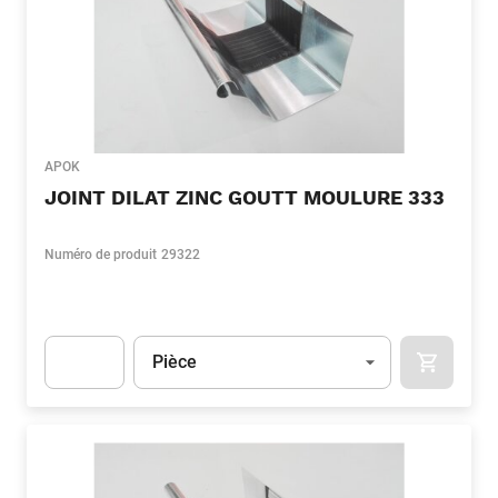
APOK
JOINT DILAT ZINC GOUTT MOULURE 333
Numéro de produit
29322
Unité
(Optionnel)
Pièce
APOK.CA
Apok.Product.Detail.AddToCart.Quantity
(Optionnel)