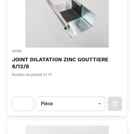
APOK
JOINT DILATATION ZINC GOUTTIERE
8/12/8
Numéro de produit
6115
Unité
(Optionnel)
Pièce
APOK.CA
Apok.Product.Detail.AddToCart.Quantity
(Optionnel)