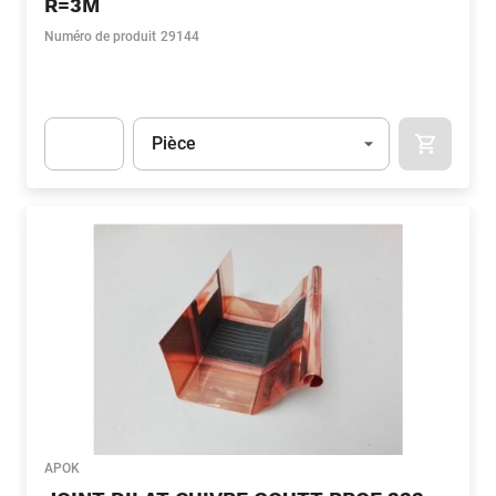
R=3M
Numéro de produit
29144
Unité
(Optionnel)
Pièce
APOK.CA
Apok.Product.Detail.AddToCart.Quantity
(Optionnel)
APOK