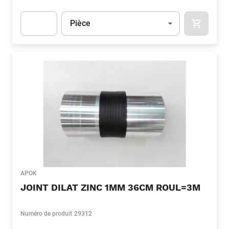
Unité
(Optionnel)
Pièce
APOK.CA
Apok.Product.Detail.AddToCart.Quantity
(Optionnel)
APOK
JOINT DILAT ZINC 1MM 36CM ROUL=3M
Numéro de produit
29312