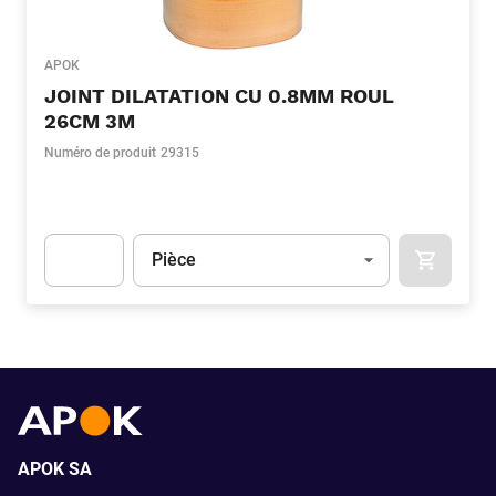
APOK
JOINT DILATATION CU 0.8MM ROUL
26CM 3M
Numéro de produit
29315
Unité
(Optionnel)
Pièce
APOK.CA
Apok.Product.Detail.AddToCart.Quantity
(Optionnel)
APOK SA