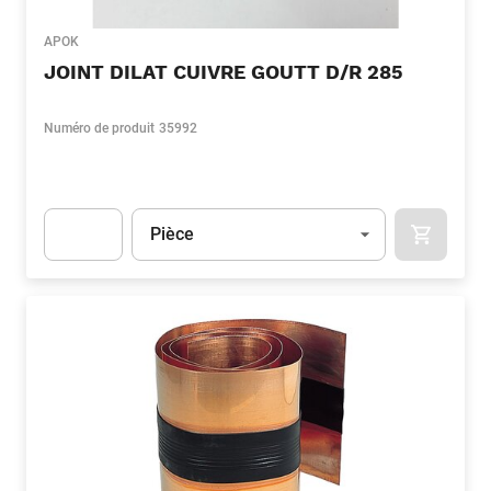
APOK
JOINT DILAT CUIVRE GOUTT D/R 285
Numéro de produit
35992
Unité
(Optionnel)
Pièce
APOK.CA
Apok.Product.Detail.AddToCart.Quantity
(Optionnel)