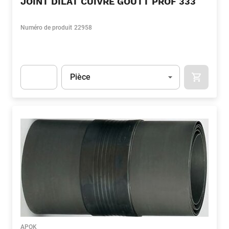
JOINT DILAT CUIVRE GOUTT PROF 333
Numéro de produit
22958
Unité
(Optionnel)
Pièce
APOK.CA
Apok.Product.Detail.AddToCart.Quantity
(Optionnel)
APOK