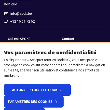
Belgique
info@apok.be
+32 16 61 72 62
Qui est APOK?
Contact
Vos paramètres de confidentialité
SUIVEZ-NOUS SUR
En cliquant sur « Accepter tous les cookies », vous acceptez le
Facebook
LinkedIn
stockage de cookies sur votre appareil pour améliorer la navigation
sur le site, analyser son utilisation et contribuer à nos efforts de
marketing.
Instagram
TikTok
AUTORISER TOUS LES COOKIES
© 2025 APOK
PARAMÈTRES DES COOKIES
Frais de livraison
Cookies
Déclaration de confidentialité