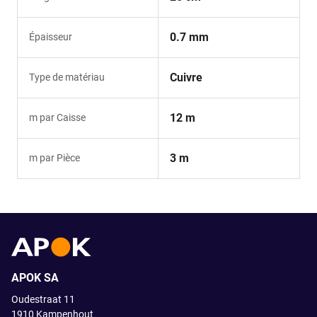
0.7 mm
Épaisseur
Cuivre
Type de matériau
12 m
m par Caisse
3 m
m par Pièce
APOK SA
Oudestraat 11
1910
Kampenhout