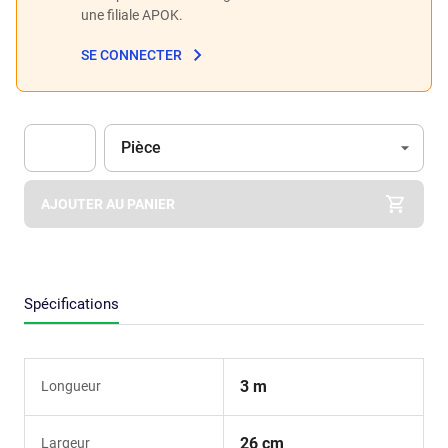
une filiale APOK.
SE CONNECTER
Unité
(Optionnel)
Pièce
Apok.Product.Detail.AddToCart.Quantity
(Optionnel)
AJOUTER AU PANIER
Spécifications
3 m
Longueur
26 cm
Largeur