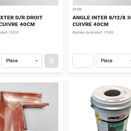
APOK
XTER D/R DROIT
ANGLE INTER 8/12/8 
CUIVRE 40CM
CUIVRE 40CM
oduit
15533
Numéro de produit
12985
Unité
(Optionnel)
Unité
(Optionnel)
Pièce
Pièce
APOK.CATEGORY.PRODUCTS.CART.ADDT
t.Detail.AddToCart.Quantity
(Optionnel)
Apok.Product.Detail.AddToCart