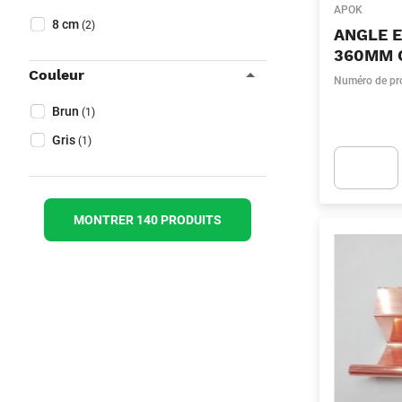
Collapse filter
APOK
Hauteur
(Optionnel)
8 cm
(2)
ANGLE E
360MM 
Couleur
Numéro de pr
Collapse filter
Couleur
(Optionnel)
Brun
(1)
Gris
(1)
Apok.Produc
MONTRER 140 PRODUITS