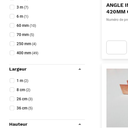
ANGLE I
3 m
(7)
420MM 
6 m
(1)
Numéro de pr
60 mm
(10)
70 mm
(5)
250 mm
(4)
400 mm
(49)
Apok.Produc
Largeur
Collapse filter
Largeur
(Optionnel)
1 m
(2)
8 cm
(2)
26 cm
(3)
36 cm
(5)
Hauteur