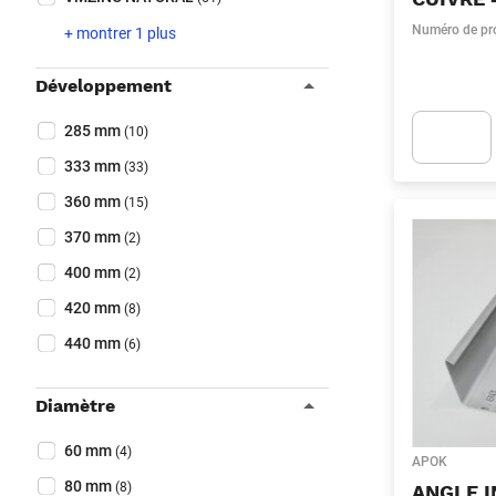
Numéro de pr
+ montrer 1 plus
Développement
Collapse filter
Développement
(Optionnel)
285 mm
(10)
333 mm
(33)
Apok.Produc
360 mm
(15)
370 mm
(2)
400 mm
(2)
420 mm
(8)
440 mm
(6)
Diamètre
Collapse filter
Diamètre
(Optionnel)
60 mm
(4)
APOK
80 mm
(8)
ANGLE 