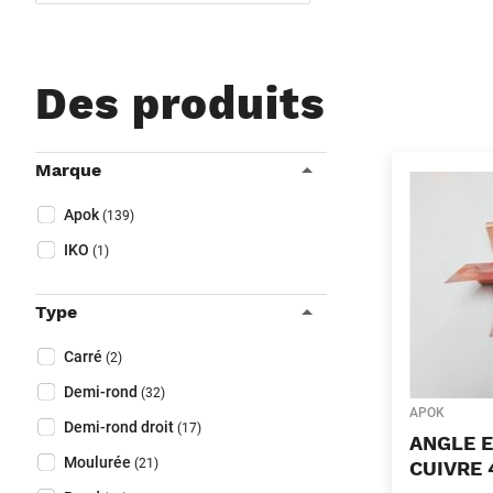
Des produits
Filtres
Marque
Fermer filtres
Collapse filter
Marque
(Optionnel)
Apok
(139)
IKO
(1)
Type
Collapse filter
Type
(Optionnel)
Carré
(2)
Demi-rond
(32)
APOK
Demi-rond droit
(17)
ANGLE E
Moulurée
(21)
CUIVRE