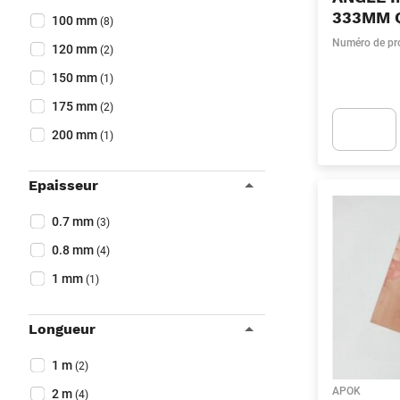
333MM 
100 mm
(8)
Numéro de pr
120 mm
(2)
150 mm
(1)
175 mm
(2)
200 mm
(1)
Apok.Produc
Epaisseur
Collapse filter
Epaisseur
(Optionnel)
0.7 mm
(3)
0.8 mm
(4)
1 mm
(1)
Longueur
Collapse filter
Longueur
(Optionnel)
1 m
(2)
APOK
2 m
(4)