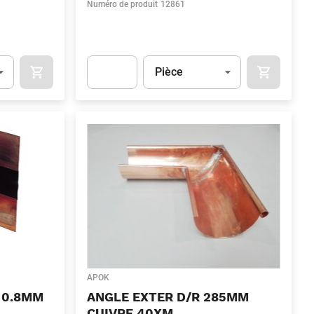
Numéro de produit
12861
Unité
(Optionnel)
Pièce
OCART
APOK.CATEGORY.PRODUCTS.CART.ADDTOCART
APOK.CAT
.Quantity
(Optionnel)
Apok.Product.Detail.AddToCart.Quantity
(Optionn
APOK
 0.8MM
ANGLE EXTER D/R 285MM
CUIVRE 40XM