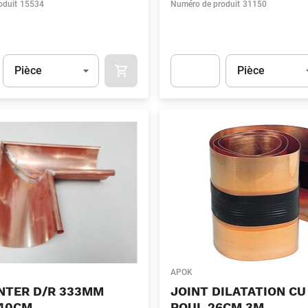
oduit
15534
Numéro de produit
31150
Unité
(Optionnel)
Unité
(Optionnel)
Pièce
Pièce
APOK.CATEGORY.PRODUCTS.CART.ADDT
t.Detail.AddToCart.Quantity
(Optionnel)
Apok.Product.Detail.AddToCart
APOK
NTER D/R 333MM
JOINT DILATATION CU
 40CM
ROUL 26CM 3M