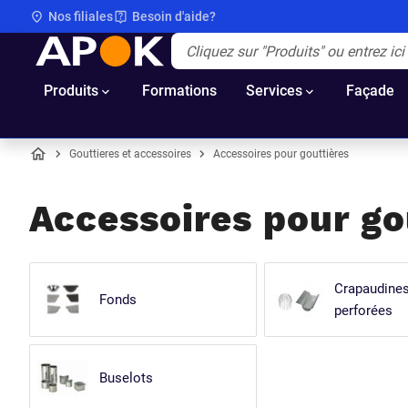
Nos filiales
Besoin d'aide?
APOK
Apok.Header.Search.Label
(Optionnel)
Produits
Formations
Services
Façade
Gouttieres et accessoires
Accessoires pour gouttières
Accueil
Accessoires pour gou
Crapaudines 
Fonds
perforées
Buselots