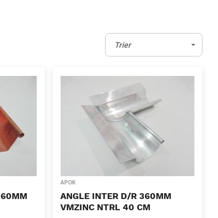
Trier:
(Optionnel)
Trier
APOK
 360MM
ANGLE INTER D/R 360MM
VMZINC NTRL 40 CM