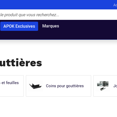
Ac
Marques
APOK Exclusives
ttières
et feuilles
Coins pour gouttières
Jo