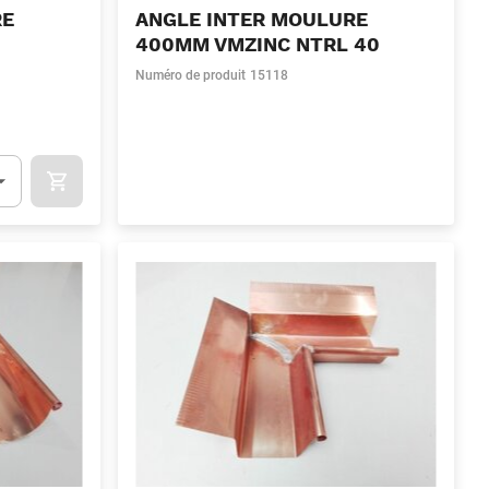
RE
ANGLE INTER MOULURE
400MM VMZINC NTRL 40
Numéro de produit
15118
OCART
APOK.CATEGORY.PRODUCTS.CART.ADDTOCART
.Quantity
(Optionnel)