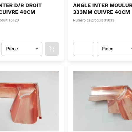
NTER D/R DROIT
ANGLE INTER MOULU
CUIVRE 40CM
333MM CUIVRE 40CM
oduit
15120
Numéro de produit
31033
Unité
(Optionnel)
Unité
(Optionnel)
Pièce
Pièce
APOK.CATEGORY.PRODUCTS.CART.ADDT
t.Detail.AddToCart.Quantity
(Optionnel)
Apok.Product.Detail.AddToCart