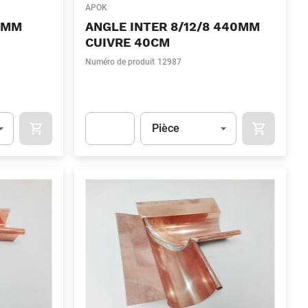
APOK
0MM
ANGLE INTER 8/12/8 440MM
CUIVRE 40CM
Numéro de produit
12987
Unité
(Optionnel)
Pièce
OCART
APOK.CATEGORY.PRODUCTS.CART.ADDTOCART
APOK.CAT
.Quantity
(Optionnel)
Apok.Product.Detail.AddToCart.Quantity
(Optionn