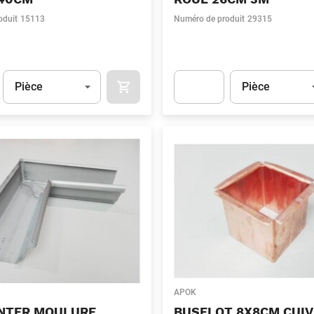
oduit
15113
Numéro de produit
29315
Unité
(Optionnel)
Unité
(Optionnel)
Pièce
Pièce
APOK.CATEGORY.PRODUCTS.CART.ADDT
t.Detail.AddToCart.Quantity
(Optionnel)
Apok.Product.Detail.AddToCart
APOK
INTER MOULURE
BUSELOT 8X8CM CUIV