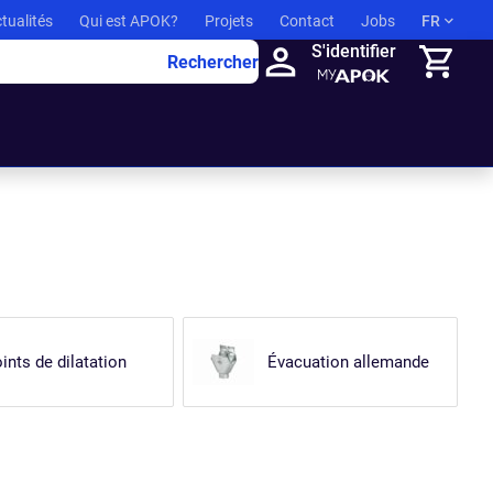
tualités
Qui est APOK?
Projets
Contact
Jobs
FR
S'identifier
Rechercher
Panier
ints de dilatation
Évacuation allemande