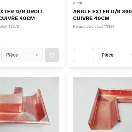
APOK
XTER D/R DROIT
ANGLE EXTER D/R 36
CUIVRE 40CM
CUIVRE 40CM
oduit
13373
Numéro de produit
13366
Unité
(Optionnel)
Unité
(Optionnel)
Pièce
Pièce
APOK.CATEGORY.PRODUCTS.CART.ADDT
t.Detail.AddToCart.Quantity
(Optionnel)
Apok.Product.Detail.AddToCart