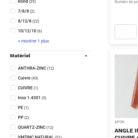
Rond
(25)
Numéro de pr
7/8/8
(2)
8/12/8
(22)
10/12/10
(6)
+ montrer 1 plus
Apok.Produc
Matériel
Collapse filter
Matériel
(Optionnel)
ANTHRA-ZINC
(12)
Cuivre
(43)
CUIVRE
(1)
Inox 1.4301
(5)
PE
(1)
PP
(2)
APOK
QUARTZ-ZINC
(12)
ANGLE I
CUIVRE
VMZINC NATURAL
(51)