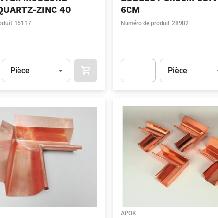
QUARTZ-ZINC 40
6CM
oduit
15117
Numéro de produit
28902
Unité
(Optionnel)
Unité
(Optionnel)
Pièce
Pièce
APOK.CATEGORY.PRODUCTS.CART.ADDT
t.Detail.AddToCart.Quantity
(Optionnel)
Apok.Product.Detail.AddToCart
APOK