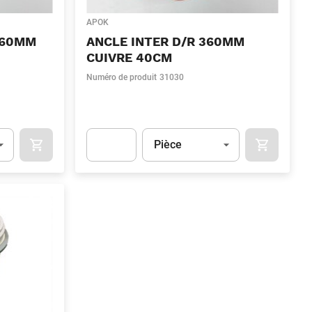
APOK
360MM
ANCLE INTER D/R 360MM
CUIVRE 40CM
Numéro de produit
31030
Unité
(Optionnel)
Pièce
OCART
APOK.CATEGORY.PRODUCTS.CART.ADDTOCART
APOK.CAT
.Quantity
(Optionnel)
Apok.Product.Detail.AddToCart.Quantity
(Optionn