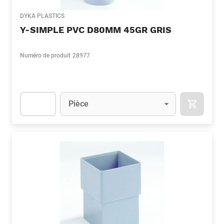
DYKA PLASTICS
Y-SIMPLE PVC D80MM 45GR GRIS
Numéro de produit
28977
Unité
(Optionnel)
Pièce
APOK.CA
Apok.Product.Detail.AddToCart.Quantity
(Optionnel)