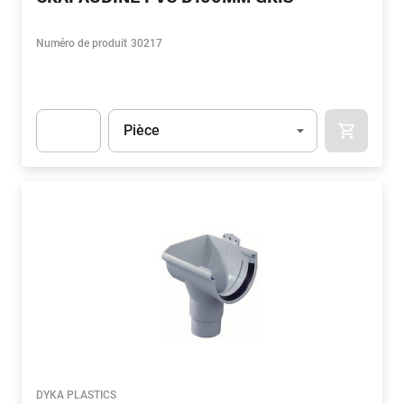
Numéro de produit
30217
Unité
(Optionnel)
Pièce
APOK.CA
Apok.Product.Detail.AddToCart.Quantity
(Optionnel)
DYKA PLASTICS