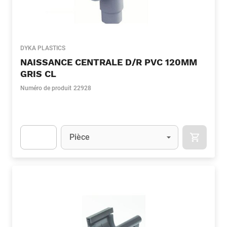
DYKA PLASTICS
NAISSANCE CENTRALE D/R PVC 120MM
GRIS CL
Numéro de produit
22928
Unité
(Optionnel)
Pièce
APOK.CA
Apok.Product.Detail.AddToCart.Quantity
(Optionnel)