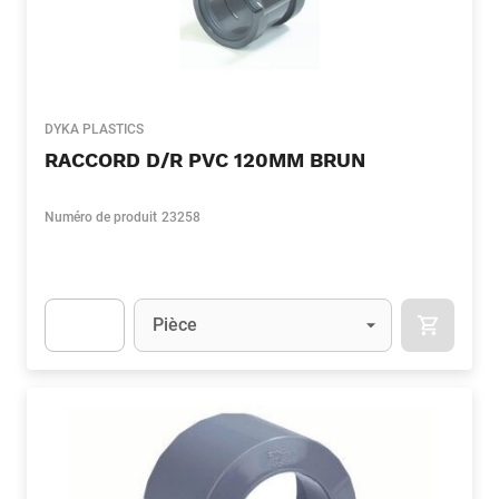
DYKA PLASTICS
RACCORD D/R PVC 120MM BRUN
Numéro de produit
23258
Unité
(Optionnel)
Pièce
APOK.CA
Apok.Product.Detail.AddToCart.Quantity
(Optionnel)