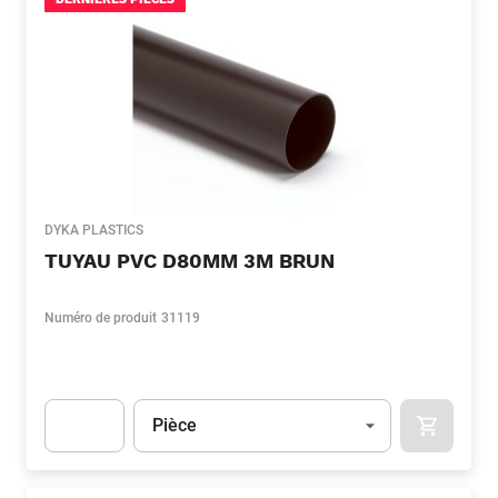
DYKA PLASTICS
TUYAU PVC D80MM 3M BRUN
Numéro de produit
31119
Unité
(Optionnel)
Pièce
APOK.CA
Apok.Product.Detail.AddToCart.Quantity
(Optionnel)