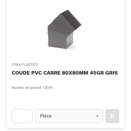
DYKA PLASTICS
COUDE PVC CARRE 80X80MM 45GR GRIS
Numéro de produit
13049
Unité
(Optionnel)
Pièce
APOK.CA
Apok.Product.Detail.AddToCart.Quantity
(Optionnel)