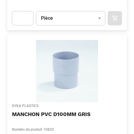
Unité
(Optionnel)
Pièce
APOK.CA
Apok.Product.Detail.AddToCart.Quantity
(Optionnel)
DYKA PLASTICS
MANCHON PVC D100MM GRIS
Numéro de produit
10820