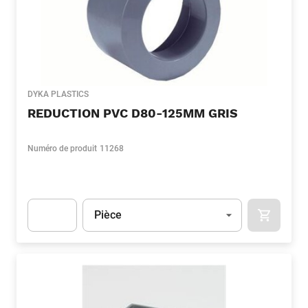
DYKA PLASTICS
REDUCTION PVC D80-125MM GRIS
Numéro de produit
11268
Unité
(Optionnel)
Pièce
APOK.CA
Apok.Product.Detail.AddToCart.Quantity
(Optionnel)