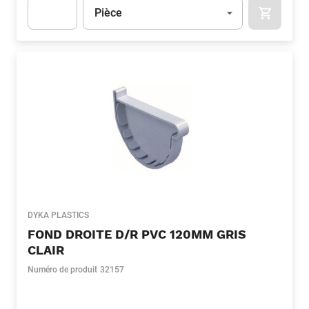
Unité
(Optionnel)
Pièce
APOK.CA
Apok.Product.Detail.AddToCart.Quantity
(Optionnel)
DYKA PLASTICS
FOND DROITE D/R PVC 120MM GRIS
CLAIR
Numéro de produit
32157