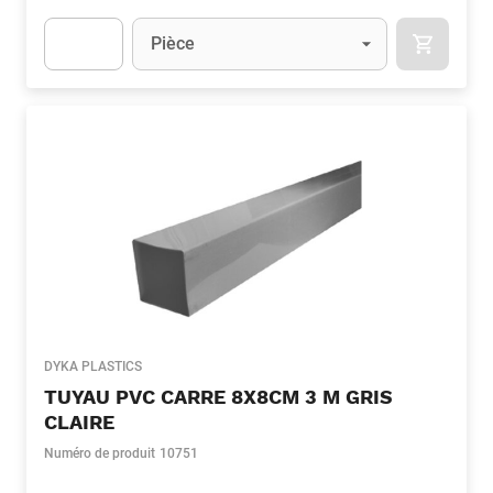
Unité
(Optionnel)
Pièce
APOK.CA
Apok.Product.Detail.AddToCart.Quantity
(Optionnel)
DYKA PLASTICS
TUYAU PVC CARRE 8X8CM 3 M GRIS
CLAIRE
Numéro de produit
10751