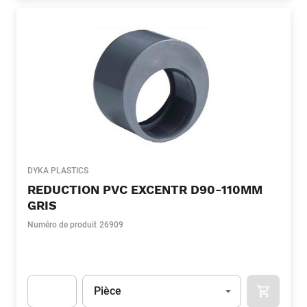
DYKA PLASTICS
REDUCTION PVC EXCENTR D90-110MM
GRIS
Numéro de produit
26909
Unité
(Optionnel)
Pièce
APOK.CA