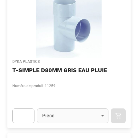
DYKA PLASTICS
T-SIMPLE D80MM GRIS EAU PLUIE
Numéro de produit
11259
Unité
(Optionnel)
Pièce
APOK.CA
Apok.Product.Detail.AddToCart.Quantity
(Optionnel)