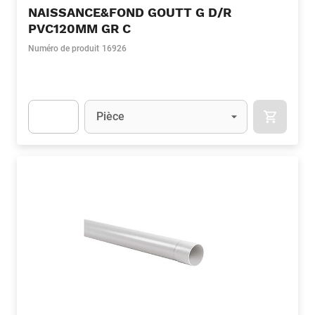
NAISSANCE&FOND GOUTT G D/R
PVC120MM GR C
Numéro de produit
16926
Unité
(Optionnel)
Pièce
APOK.CA
Apok.Product.Detail.AddToCart.Quantity
(Optionnel)