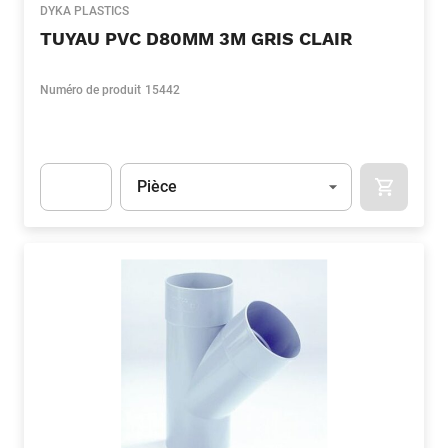
DYKA PLASTICS
TUYAU PVC D80MM 3M GRIS CLAIR
Numéro de produit
15442
Unité
(Optionnel)
Pièce
APOK.CA
Apok.Product.Detail.AddToCart.Quantity
(Optionnel)