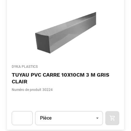
DYKA PLASTICS
TUYAU PVC CARRE 10X10CM 3 M GRIS
CLAIR
Numéro de produit
30224
Unité
(Optionnel)
Pièce
APOK.CA
Apok.Product.Detail.AddToCart.Quantity
(Optionnel)