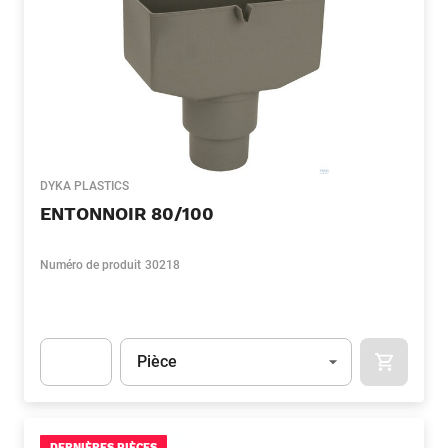
DYKA PLASTICS
ENTONNOIR 80/100
Numéro de produit
30218
Unité
(Optionnel)
Pièce
APOK.CA
Apok.Product.Detail.AddToCart.Quantity
(Optionnel)
DERNIÈRES PIÈCES