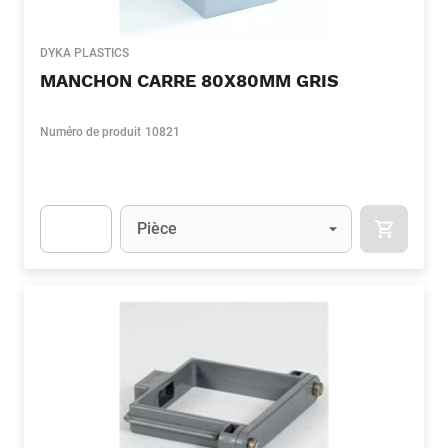
DYKA PLASTICS
MANCHON CARRE 80X80MM GRIS
Numéro de produit
10821
Unité
(Optionnel)
Pièce
APOK.CA
Apok.Product.Detail.AddToCart.Quantity
(Optionnel)