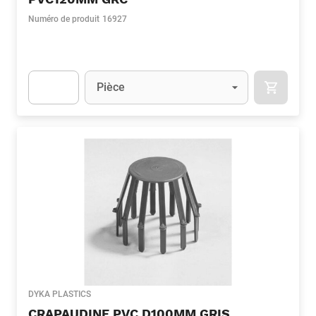
Numéro de produit
16927
Unité
(Optionnel)
Pièce
APOK.CA
Apok.Product.Detail.AddToCart.Quantity
(Optionnel)
DYKA PLASTICS
CRAPAUDINE PVC D100MM GRIS