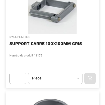
DYKA PLASTICS
SUPPORT CARRE 100X100MM GRIS
Numéro de produit
11175
Unité
(Optionnel)
Pièce
APOK.CA
Apok.Product.Detail.AddToCart.Quantity
(Optionnel)