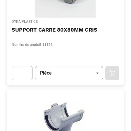
DYKA PLASTICS
SUPPORT CARRE 80X80MM GRIS
Numéro de produit
11176
Unité
(Optionnel)
Pièce
APOK.CA
Apok.Product.Detail.AddToCart.Quantity
(Optionnel)