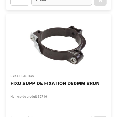
APOK.CA
Apok.Product.Detail.AddToCart.Quantity
(Optionnel)
DYKA PLASTICS
FIXO SUPP DE FIXATION D80MM BRUN
Numéro de produit
32716