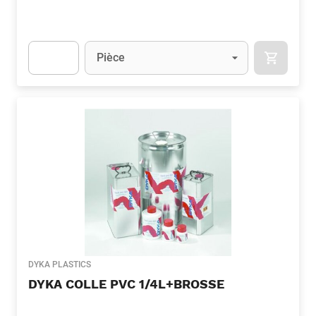
Unité
(Optionnel)
Pièce
APOK.CA
Apok.Product.Detail.AddToCart.Quantity
(Optionnel)
DYKA PLASTICS
DYKA COLLE PVC 1/4L+BROSSE