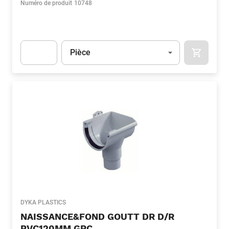
Numéro de produit
10748
Unité
(Optionnel)
Pièce
APOK.CA
Apok.Product.Detail.AddToCart.Quantity
(Optionnel)
DYKA PLASTICS
NAISSANCE&FOND GOUTT DR D/R
PVC120MM GRC