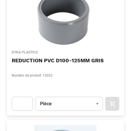
DYKA PLASTICS
REDUCTION PVC D100-125MM GRIS
Numéro de produit
13052
Unité
(Optionnel)
Pièce
APOK.CA
Apok.Product.Detail.AddToCart.Quantity
(Optionnel)