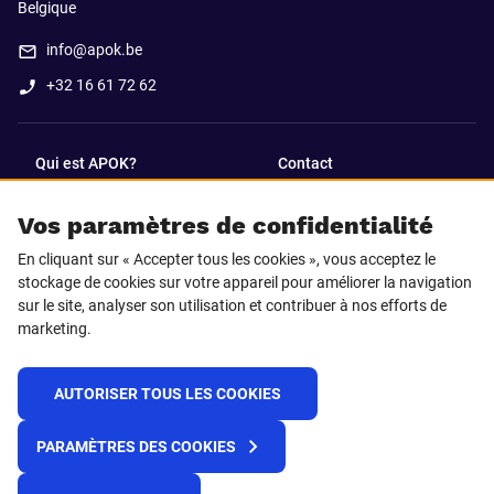
Belgique
info@apok.be
+32 16 61 72 62
Qui est APOK?
Contact
Vos paramètres de confidentialité
SUIVEZ-NOUS SUR
En cliquant sur « Accepter tous les cookies », vous acceptez le
Facebook
LinkedIn
stockage de cookies sur votre appareil pour améliorer la navigation
sur le site, analyser son utilisation et contribuer à nos efforts de
marketing.
Instagram
TikTok
AUTORISER TOUS LES COOKIES
© 2025 APOK
PARAMÈTRES DES COOKIES
Frais de livraison
Cookies
Déclaration de confidentialité
Conditions générales
Plateforme de recueil d'alertes