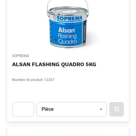
SOPREMA
ALSAN FLASHING QUADRO 5KG
Numéro de produit
12267
Unité
(Optionnel)
Pièce
APOK.CA
Apok.Product.Detail.AddToCart.Quantity
(Optionnel)