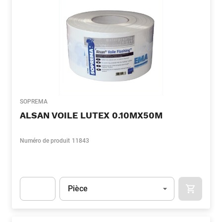
SOPREMA
ALSAN VOILE LUTEX 0.10MX50M
Numéro de produit
11843
Unité
(Optionnel)
Pièce
APOK.CA
Apok.Product.Detail.AddToCart.Quantity
(Optionnel)