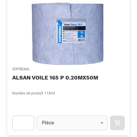
SOPREMA
ALSAN VOILE 165 P 0.20MX50M
Numéro de produit
11844
Unité
(Optionnel)
Pièce
APOK.CA
Apok.Product.Detail.AddToCart.Quantity
(Optionnel)