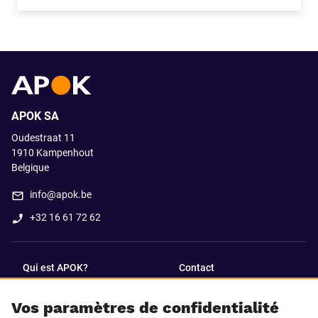
Apok.Product.Detail.AddToCart.Quantity
(Optionnel)
APOK SA
Oudestraat 11
1910
Kampenhout
Belgique
info@apok.be
+32 16 61 72 62
Qui est APOK?
Contact
Vos paramètres de confidentialité
SUIVEZ-NOUS SUR