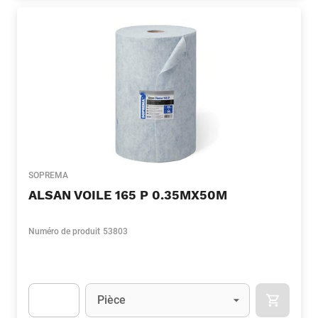
SOPREMA
ALSAN VOILE 165 P 0.35MX50M
Numéro de produit
53803
Unité
(Optionnel)
Pièce
APOK.CA