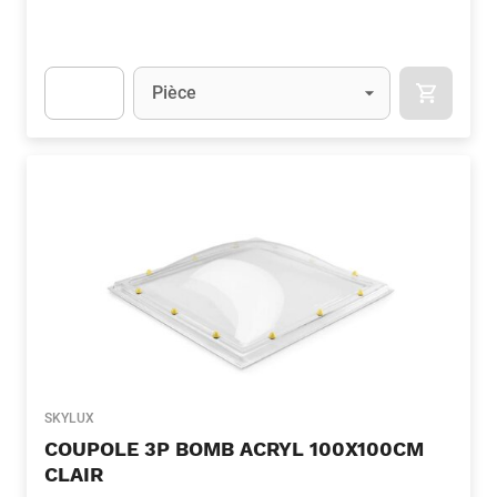
Unité
(Optionnel)
Pièce
APOK.CA
Apok.Product.Detail.AddToCart.Quantity
(Optionnel)
SKYLUX
COUPOLE 3P BOMB ACRYL 100X100CM
CLAIR