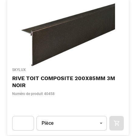
SKYLUX
RIVE TOIT COMPOSITE 200X85MM 3M
NOIR
Numéro de produit
40458
Unité
(Optionnel)
Pièce
APOK.CA
Apok.Product.Detail.AddToCart.Quantity
(Optionnel)