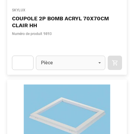
SKYLUX
COUPOLE 2P BOMB ACRYL 70X70CM
CLAIR HH
Numéro de produit
9893
Unité
(Optionnel)
Pièce
APOK.CA
Apok.Product.Detail.AddToCart.Quantity
(Optionnel)