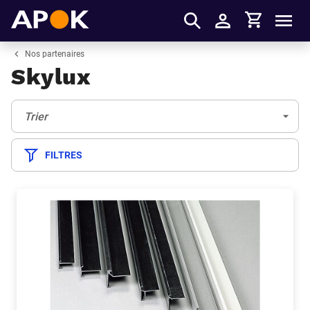
Panier
APOK
Men
S'identifier
Nos partenaires
Skylux
Trier:
(Optionnel)
Trier
FILTRES