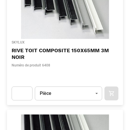
SKYLUX
RIVE TOIT COMPOSITE 150X65MM 3M
NOIR
Numéro de produit
6408
Unité
(Optionnel)
Pièce
APOK.CA
Apok.Product.Detail.AddToCart.Quantity
(Optionnel)