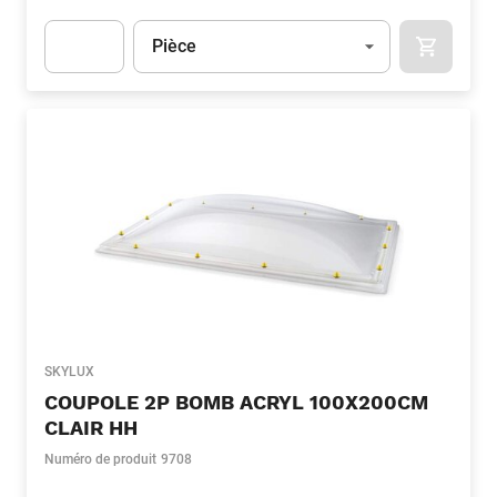
Unité
(Optionnel)
Pièce
APOK.CA
Apok.Product.Detail.AddToCart.Quantity
(Optionnel)
SKYLUX
COUPOLE 2P BOMB ACRYL 100X200CM
CLAIR HH
Numéro de produit
9708