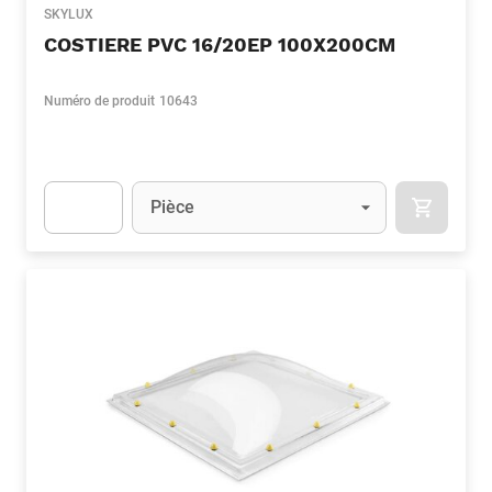
SKYLUX
COSTIERE PVC 16/20EP 100X200CM
Numéro de produit
10643
Unité
(Optionnel)
Pièce
APOK.CA
Apok.Product.Detail.AddToCart.Quantity
(Optionnel)