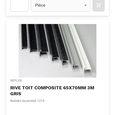
Unité
(Optionnel)
Pièce
APOK.CA
Apok.Product.Detail.AddToCart.Quantity
(Optionnel)
SKYLUX
RIVE TOIT COMPOSITE 65X70MM 3M
GRIS
Numéro de produit
1274