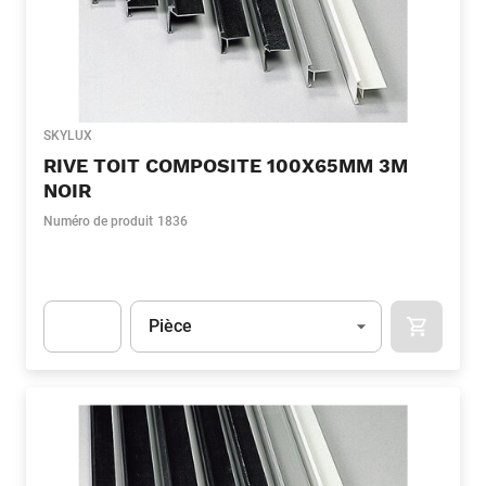
SKYLUX
RIVE TOIT COMPOSITE 100X65MM 3M
NOIR
Numéro de produit
1836
Unité
(Optionnel)
Pièce
APOK.CA
Apok.Product.Detail.AddToCart.Quantity
(Optionnel)