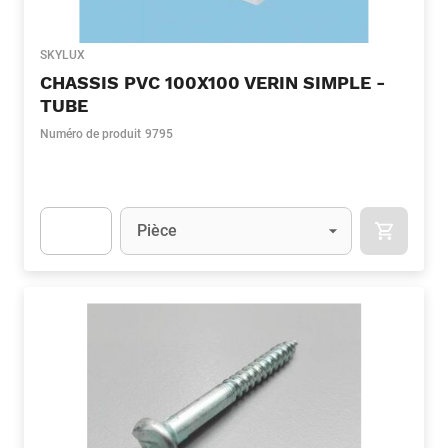
SKYLUX
CHASSIS PVC 100X100 VERIN SIMPLE -
TUBE
Numéro de produit
9795
Unité
(Optionnel)
Pièce
APOK.CA
Apok.Product.Detail.AddToCart.Quantity
(Optionnel)