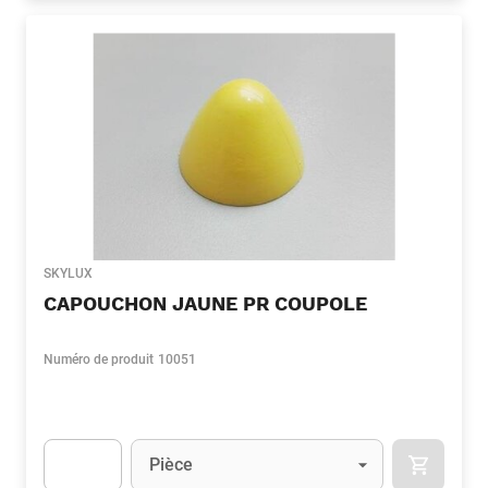
SKYLUX
CAPOUCHON JAUNE PR COUPOLE
Numéro de produit
10051
Unité
(Optionnel)
Pièce
APOK.CA