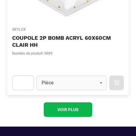
SKYLUX
COUPOLE 2P BOMB ACRYL 60X60CM
CLAIR HH
Numéro de produit
9889
Unité
(Optionnel)
Pièce
APOK.CA
Apok.Product.Detail.AddToCart.Quantity
(Optionnel)
VOIR PLUS