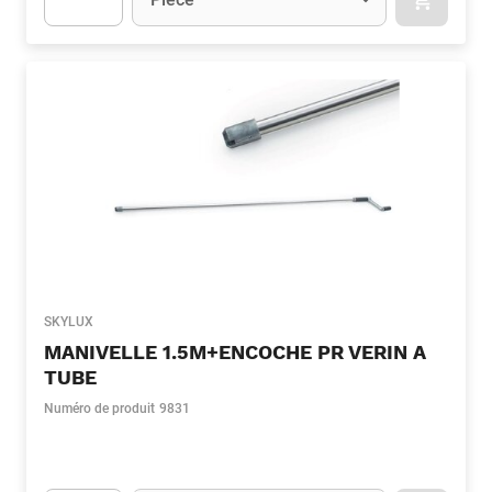
APOK.CA
Apok.Product.Detail.AddToCart.Quantity
(Optionnel)
SKYLUX
MANIVELLE 1.5M+ENCOCHE PR VERIN A
TUBE
Numéro de produit
9831