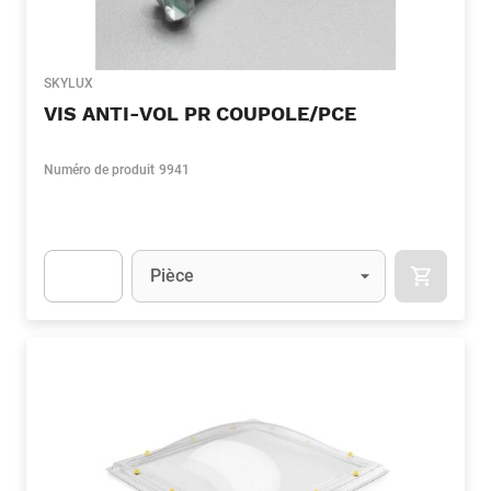
SKYLUX
VIS ANTI-VOL PR COUPOLE/PCE
Numéro de produit
9941
Unité
(Optionnel)
Pièce
APOK.CA
Apok.Product.Detail.AddToCart.Quantity
(Optionnel)