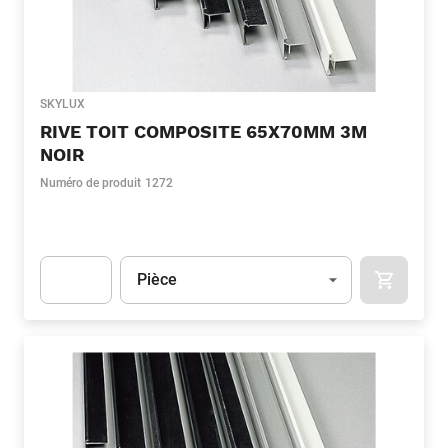
SKYLUX
RIVE TOIT COMPOSITE 65X70MM 3M
NOIR
Numéro de produit
1272
Unité
(Optionnel)
Pièce
APOK.CA
Apok.Product.Detail.AddToCart.Quantity
(Optionnel)