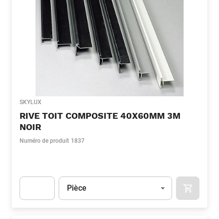
SKYLUX
RIVE TOIT COMPOSITE 40X60MM 3M
NOIR
Numéro de produit
1837
Unité
(Optionnel)
Pièce
APOK.CA
Apok.Product.Detail.AddToCart.Quantity
(Optionnel)