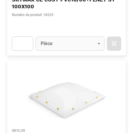
100X100
Numéro de produit
16525
Unité
(Optionnel)
Pièce
APOK.CA
Apok.Product.Detail.AddToCart.Quantity
(Optionnel)
SKYLUX