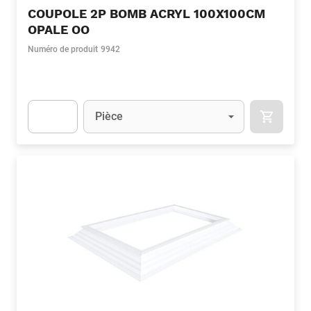
COUPOLE 2P BOMB ACRYL 100X100CM
OPALE OO
Numéro de produit
9942
Unité
(Optionnel)
Pièce
APOK.CA
Apok.Product.Detail.AddToCart.Quantity
(Optionnel)