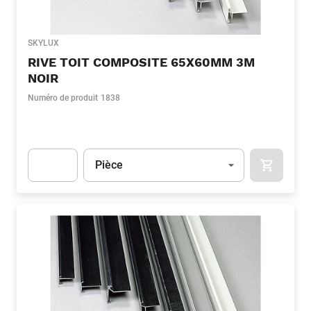
SKYLUX
RIVE TOIT COMPOSITE 65X60MM 3M
NOIR
Numéro de produit
1838
Unité
(Optionnel)
Pièce
APOK.CA
Apok.Product.Detail.AddToCart.Quantity
(Optionnel)