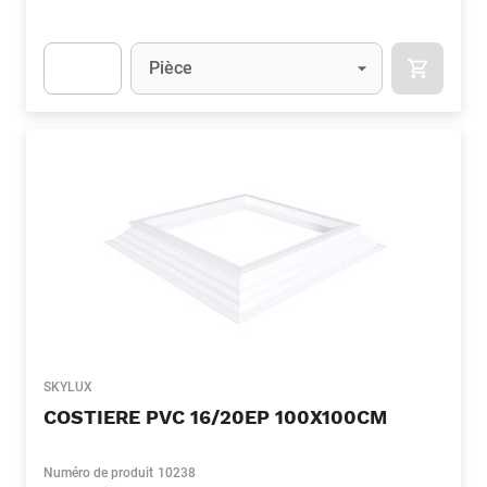
Unité
(Optionnel)
Pièce
APOK.CA
Apok.Product.Detail.AddToCart.Quantity
(Optionnel)
SKYLUX
COSTIERE PVC 16/20EP 100X100CM
Numéro de produit
10238