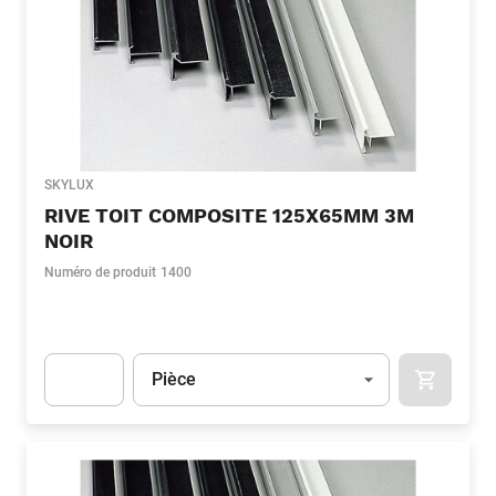
SKYLUX
RIVE TOIT COMPOSITE 125X65MM 3M
NOIR
Numéro de produit
1400
Unité
(Optionnel)
Pièce
APOK.CA
Apok.Product.Detail.AddToCart.Quantity
(Optionnel)