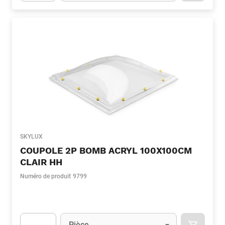
Apok.Product.Detail.AddToCart.Quantity
(Optionnel)
SKYLUX
COUPOLE 2P BOMB ACRYL 100X100CM
CLAIR HH
Numéro de produit
9799
Unité
(Optionnel)
Pièce