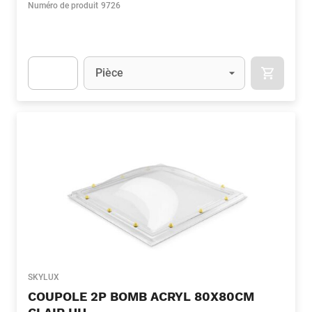
Numéro de produit
9726
Unité
(Optionnel)
Pièce
APOK.CA
Apok.Product.Detail.AddToCart.Quantity
(Optionnel)
SKYLUX
COUPOLE 2P BOMB ACRYL 80X80CM