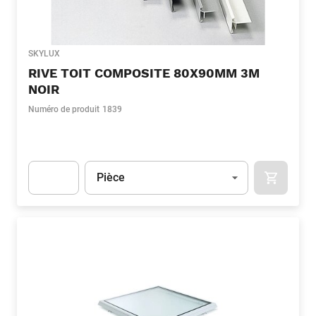
SKYLUX
RIVE TOIT COMPOSITE 80X90MM 3M
NOIR
Numéro de produit
1839
Unité
(Optionnel)
Pièce
APOK.CA
Apok.Product.Detail.AddToCart.Quantity
(Optionnel)