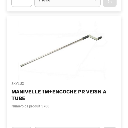
APOK.CA
Apok.Product.Detail.AddToCart.Quantity
(Optionnel)
SKYLUX
MANIVELLE 1M+ENCOCHE PR VERIN A
TUBE
Numéro de produit
9700