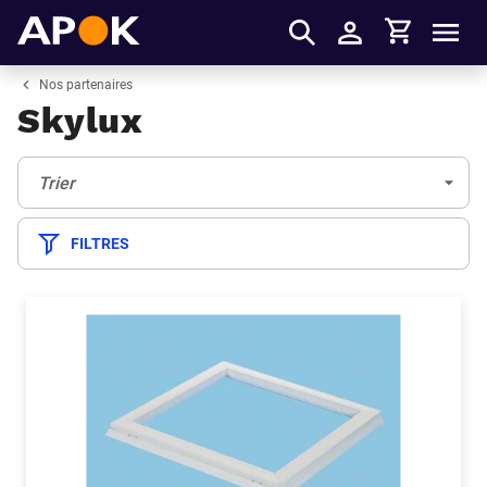
Panier
APOK
Men
S'identifier
Nos partenaires
Skylux
Trier:
(Optionnel)
Trier
FILTRES