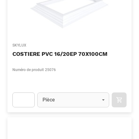
SKYLUX
COSTIERE PVC 16/20EP 70X100CM
Numéro de produit
25076
Unité
(Optionnel)
Pièce
APOK.CA
Apok.Product.Detail.AddToCart.Quantity
(Optionnel)