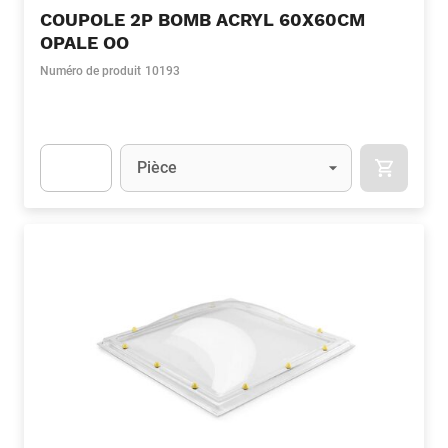
COUPOLE 2P BOMB ACRYL 60X60CM
OPALE OO
Numéro de produit
10193
Unité
(Optionnel)
Pièce
APOK.CA
Apok.Product.Detail.AddToCart.Quantity
(Optionnel)