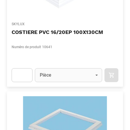
SKYLUX
COSTIERE PVC 16/20EP 100X130CM
Numéro de produit
10641
Unité
(Optionnel)
Pièce
APOK.CA
Apok.Product.Detail.AddToCart.Quantity
(Optionnel)