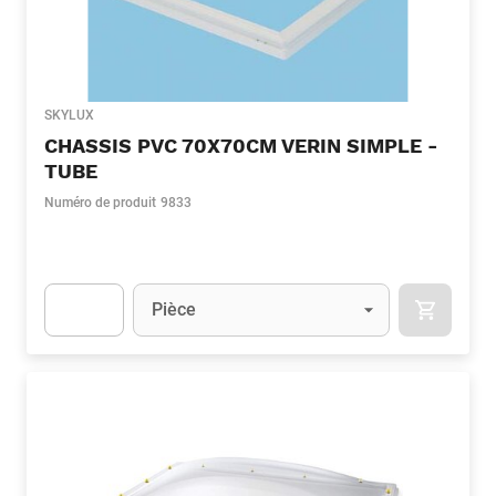
SKYLUX
CHASSIS PVC 70X70CM VERIN SIMPLE -
TUBE
Numéro de produit
9833
Unité
(Optionnel)
Pièce
APOK.CA
Apok.Product.Detail.AddToCart.Quantity
(Optionnel)