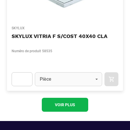
SKYLUX
SKYLUX VITRIA F S/COST 40X40 CLA
Numéro de produit
58535
Unité
(Optionnel)
Pièce
APOK.CA
Apok.Product.Detail.AddToCart.Quantity
(Optionnel)
VOIR PLUS