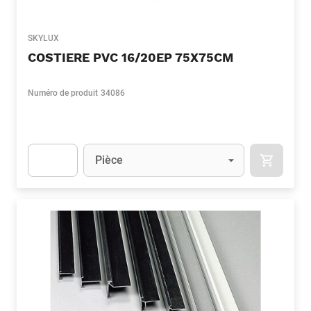
SKYLUX
COSTIERE PVC 16/20EP 75X75CM
Numéro de produit
34086
Unité
(Optionnel)
Pièce
APOK.CA
Apok.Product.Detail.AddToCart.Quantity
(Optionnel)