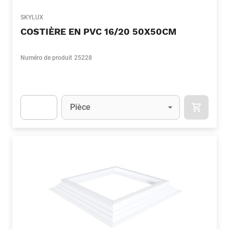
SKYLUX
COSTIÈRE EN PVC 16/20 50X50CM
Numéro de produit
25228
Unité
(Optionnel)
Pièce
APOK.CA
Apok.Product.Detail.AddToCart.Quantity
(Optionnel)