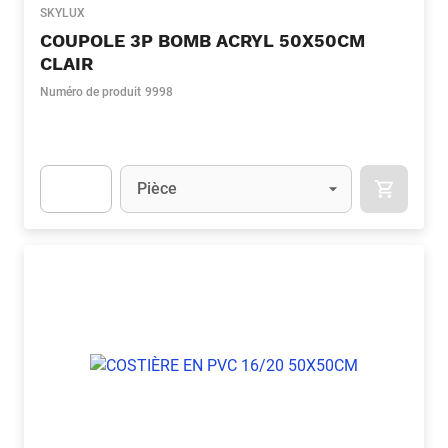
SKYLUX
COUPOLE 3P BOMB ACRYL 50X50CM
CLAIR
Numéro de produit
9998
Unité
(Optionnel)
Pièce
APOK.CA
Apok.Product.Detail.AddToCart.Quantity
(Optionnel)