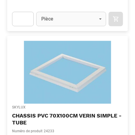
Unité
(Optionnel)
Pièce
APOK.CA
Apok.Product.Detail.AddToCart.Quantity
(Optionnel)
SKYLUX
CHASSIS PVC 70X100CM VERIN SIMPLE -
TUBE
Numéro de produit
24233