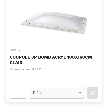
SKYLUX
COUPOLE 3P BOMB ACRYL 100X160CM
CLAIR
Numéro de produit
9851
Unité
(Optionnel)
Pièce
APOK.CA
Apok.Product.Detail.AddToCart.Quantity
(Optionnel)