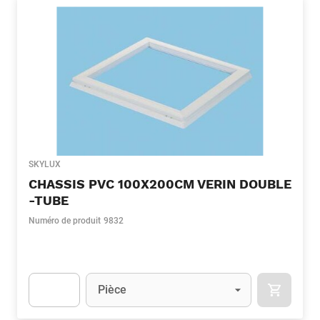
SKYLUX
CHASSIS PVC 100X200CM VERIN DOUBLE
-TUBE
Numéro de produit
9832
Unité
(Optionnel)
Pièce
APOK.CA
Apok.Product.Detail.AddToCart.Quantity
(Optionnel)