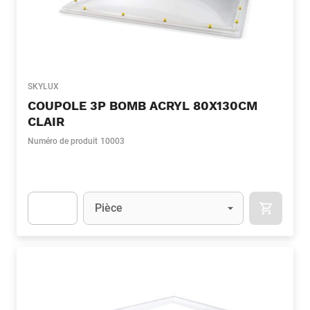
SKYLUX
COUPOLE 3P BOMB ACRYL 80X130CM
CLAIR
Numéro de produit
10003
Unité
(Optionnel)
Pièce
APOK.CA
Apok.Product.Detail.AddToCart.Quantity
(Optionnel)