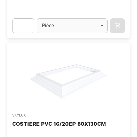
Unité
(Optionnel)
Pièce
APOK.CA
Apok.Product.Detail.AddToCart.Quantity
(Optionnel)
SKYLUX
COSTIERE PVC 16/20EP 80X130CM