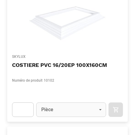
SKYLUX
COSTIERE PVC 16/20EP 100X160CM
Numéro de produit
10102
Unité
(Optionnel)
Pièce
APOK.CA
Apok.Product.Detail.AddToCart.Quantity
(Optionnel)