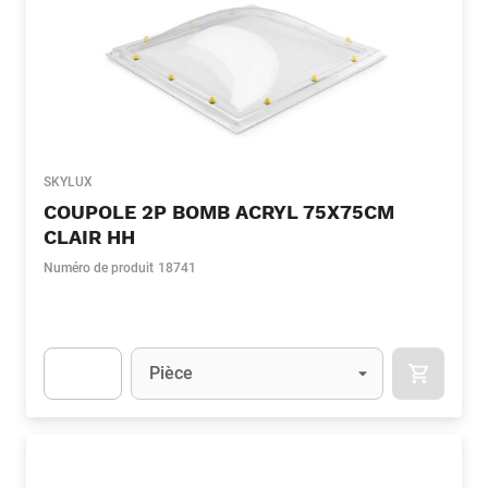
SKYLUX
COUPOLE 2P BOMB ACRYL 75X75CM
CLAIR HH
Numéro de produit
18741
Unité
(Optionnel)
Pièce
APOK.CA
Apok.Product.Detail.AddToCart.Quantity
(Optionnel)