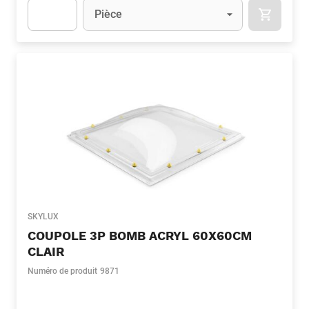
Unité
(Optionnel)
Pièce
APOK.CA
Apok.Product.Detail.AddToCart.Quantity
(Optionnel)
SKYLUX
COUPOLE 3P BOMB ACRYL 60X60CM
CLAIR
Numéro de produit
9871