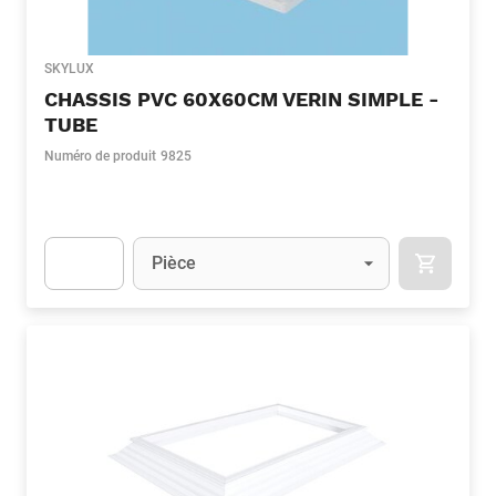
SKYLUX
CHASSIS PVC 60X60CM VERIN SIMPLE -
TUBE
Numéro de produit
9825
Unité
(Optionnel)
Pièce
APOK.CA
Apok.Product.Detail.AddToCart.Quantity
(Optionnel)