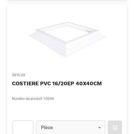
SKYLUX
COSTIERE PVC 16/20EP 40X40CM
Numéro de produit
10698
Unité
(Optionnel)
Pièce
APOK.CA