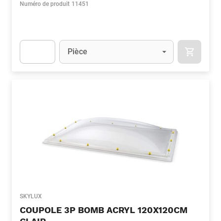
Numéro de produit
11451
Unité
(Optionnel)
Pièce
APOK.CA
Apok.Product.Detail.AddToCart.Quantity
(Optionnel)
SKYLUX
COUPOLE 3P BOMB ACRYL 120X120CM