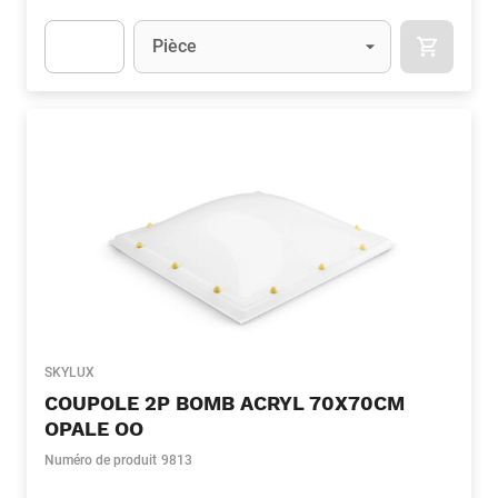
Unité
(Optionnel)
Pièce
APOK.CA
Apok.Product.Detail.AddToCart.Quantity
(Optionnel)
SKYLUX
COUPOLE 2P BOMB ACRYL 70X70CM
OPALE OO
Numéro de produit
9813