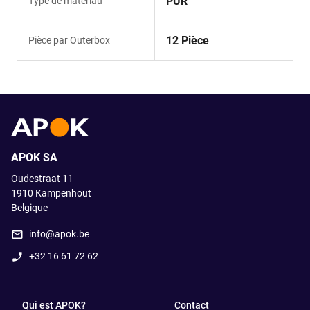
PUR
Type de matériau
12 Pièce
Pièce par Outerbox
APOK SA
Oudestraat 11
1910
Kampenhout
Belgique
info@apok.be
+32 16 61 72 62
Qui est APOK?
Contact