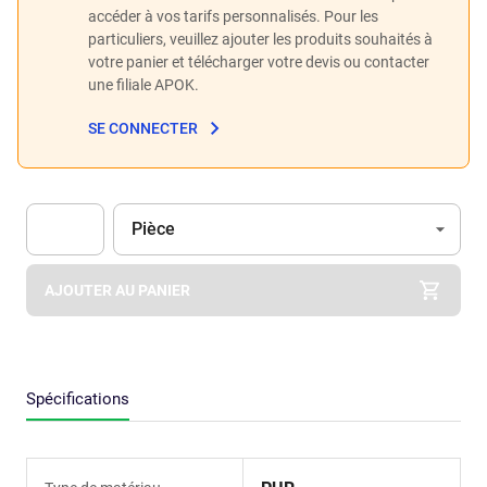
accéder à vos tarifs personnalisés. Pour les
particuliers, veuillez ajouter les produits souhaités à
votre panier et télécharger votre devis ou contacter
une filiale APOK.
SE CONNECTER
Unité
(Optionnel)
Pièce
Apok.Product.Detail.AddToCart.Quantity
(Optionnel)
AJOUTER AU PANIER
Spécifications