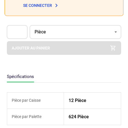
SE CONNECTER
Unité
(Optionnel)
Pièce
Apok.Product.Detail.AddToCart.Quantity
(Optionnel)
AJOUTER AU PANIER
Spécifications
12 Pièce
Pièce par Caisse
624 Pièce
Pièce par Palette