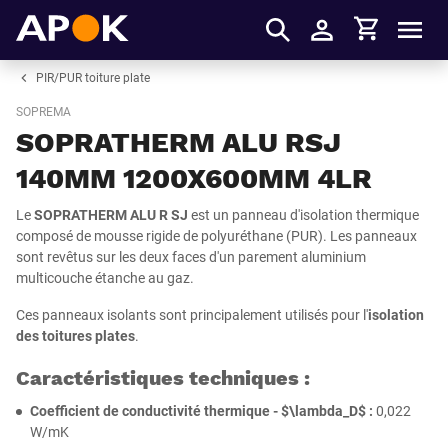
Panier
APOK
Men
S'identifier
PIR/PUR toiture plate
SOPREMA
SOPRATHERM ALU RSJ
140MM 1200X600MM 4LR
Le
SOPRATHERM ALU R SJ
est un panneau d'isolation thermique
composé de mousse rigide de polyuréthane (PUR). Les panneaux
sont revêtus sur les deux faces d'un parement aluminium
multicouche étanche au gaz.
Ces panneaux isolants sont principalement utilisés pour l'
isolation
des toitures plates
.
Caractéristiques techniques :
Coefficient de conductivité thermique -
$\lambda_D$
:
0,022
W/mK