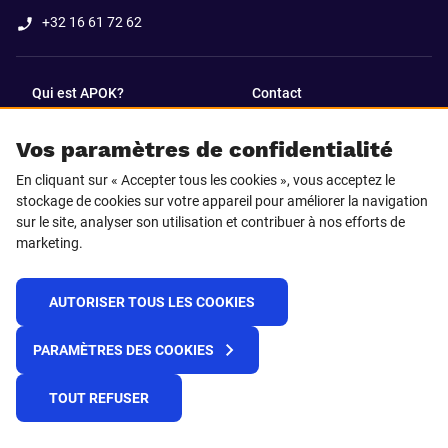
+32 16 61 72 62
Qui est APOK?
Contact
Vos paramètres de confidentialité
SUIVEZ-NOUS SUR
En cliquant sur « Accepter tous les cookies », vous acceptez le
Facebook
LinkedIn
stockage de cookies sur votre appareil pour améliorer la navigation
sur le site, analyser son utilisation et contribuer à nos efforts de
marketing.
Instagram
TikTok
AUTORISER TOUS LES COOKIES
© 2025 APOK
PARAMÈTRES DES COOKIES
Frais de livraison
Cookies
Déclaration de confidentialité
Conditions générales
Plateforme de recueil d'alertes
TOUT REFUSER
Règlement REACH