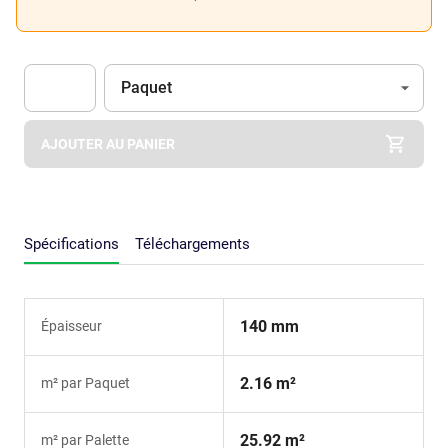
Unité
(Optionnel)
Paquet
Apok.Product.Detail.AddToCart.Quantity
(Optionnel)
AJOUTER AU PANIER
Spécifications
Téléchargements
140 mm
Épaisseur
2.16 m²
m² par Paquet
25.92 m²
m² par Palette