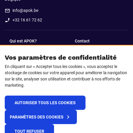
info@apok.be
+32 16 61 72 62
Qui est APOK?
Contact
Vos paramètres de confidentialité
SUIVEZ-NOUS SUR
En cliquant sur « Accepter tous les cookies », vous acceptez le
Facebook
LinkedIn
stockage de cookies sur votre appareil pour améliorer la navigation
sur le site, analyser son utilisation et contribuer à nos efforts de
marketing.
Instagram
TikTok
AUTORISER TOUS LES COOKIES
© 2025 APOK
PARAMÈTRES DES COOKIES
Frais de livraison
Cookies
Déclaration de confidentialité
Conditions générales
Plateforme de recueil d'alertes
TOUT REFUSER