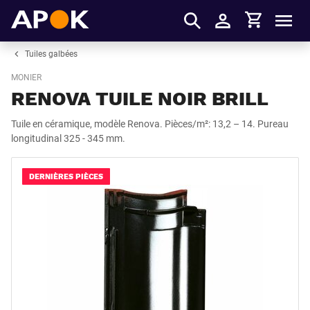
Panier
APOK
Men
S'identifier
Tuiles galbées
MONIER
RENOVA TUILE NOIR BRILL
Tuile en céramique, modèle Renova. Pièces/m²: 13,2 – 14. Pureau
longitudinal 325 - 345 mm.
DERNIÈRES PIÈCES