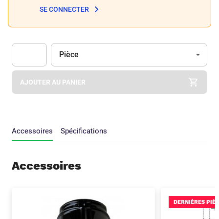
SE CONNECTER
Unité
(Optionnel)
Pièce
Apok.Product.Detail.AddToCart.Quantity
(Optionnel)
AJOUTER AU PANIER
Accessoires
Spécifications
Accessoires
DERNIÈRES PIÈ