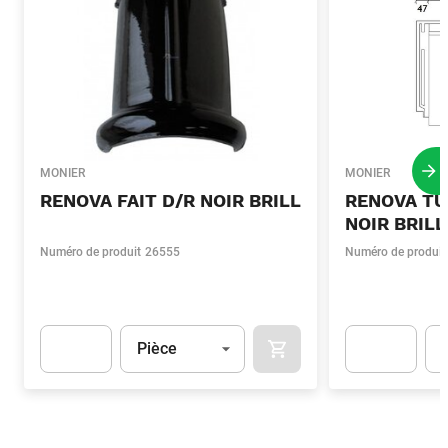
MONIER
MONIER
Pro
RENOVA FAIT D/R NOIR BRILL
RENOVA TU
NOIR BRILL
Numéro de produit
26555
Numéro de produit
Unité
(Optionnel)
Uni
Pièce
AJOUTER AU PANIER
Apok.Product.Detail.AddToCart.Quantity
(Optionnel)
Apok.Product.De