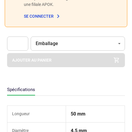
une filiale APOK.
SE CONNECTER
Unité
(Optionnel)
Emballage
Apok.Product.Detail.AddToCart.Quantity
(Optionnel)
AJOUTER AU PANIER
Spécifications
50 mm
Longueur
4.5 mm
Diamètre