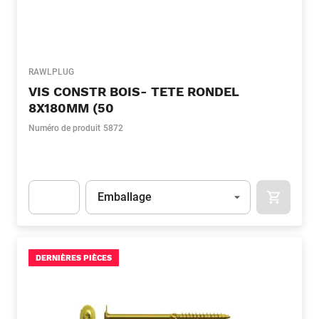
RAWLPLUG
VIS CONSTR BOIS- TETE RONDEL
8X180MM (50
Numéro de produit
5872
Unité
(Optionnel)
Emballage
APOK.CA
Apok.Product.Detail.AddToCart.Quantity
(Optionnel)
DERNIÈRES PIÈCES