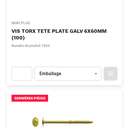
RAWLPLUG
VIS TORX TETE PLATE GALV 6X60MM
(100)
Numéro de produit
7666
Unité
(Optionnel)
Emballage
APOK.CA
Apok.Product.Detail.AddToCart.Quantity
(Optionnel)
DERNIÈRES PIÈCES