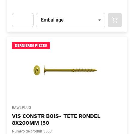
Unité
(Optionnel)
Emballage
APOK.CA
Apok.Product.Detail.AddToCart.Quantity
(Optionnel)
DERNIÈRES PIÈCES
RAWLPLUG
VIS CONSTR BOIS- TETE RONDEL
8X200MM (50
Numéro de produit
3603