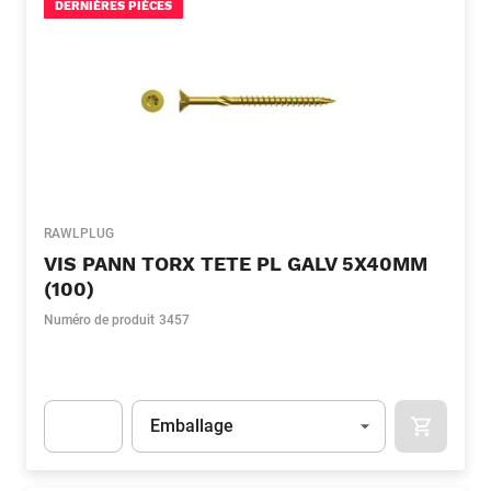
DERNIÈRES PIÈCES
RAWLPLUG
VIS PANN TORX TETE PL GALV 5X40MM
(100)
Numéro de produit
3457
Unité
(Optionnel)
Emballage
APOK.CA
Apok.Product.Detail.AddToCart.Quantity
(Optionnel)