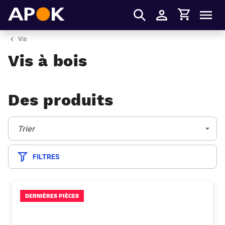
Panier
APOK
Men
S'identifier
Vis
Vis à bois
Des produits
Trier:
(Optionnel)
Trier
FILTRES
DERNIÈRES PIÈCES