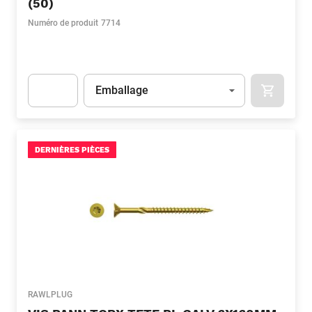
(50)
Numéro de produit
7714
Unité
(Optionnel)
Emballage
APOK.CA
Apok.Product.Detail.AddToCart.Quantity
(Optionnel)
DERNIÈRES PIÈCES
RAWLPLUG