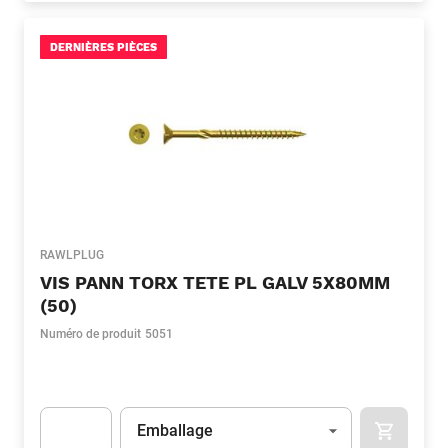
DERNIÈRES PIÈCES
RAWLPLUG
VIS PANN TORX TETE PL GALV 5X80MM
(50)
Numéro de produit
5051
Unité
(Optionnel)
Emballage
APOK.CA