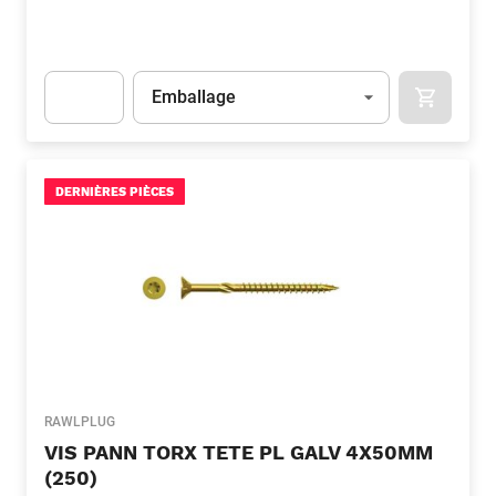
Unité
(Optionnel)
Emballage
APOK.CA
Apok.Product.Detail.AddToCart.Quantity
(Optionnel)
DERNIÈRES PIÈCES
RAWLPLUG
VIS PANN TORX TETE PL GALV 4X50MM
(250)