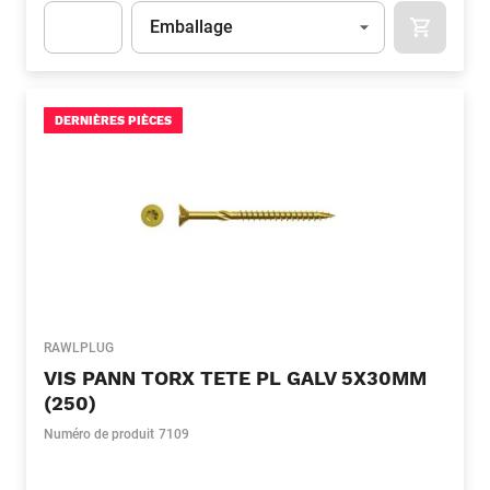
Unité
(Optionnel)
Emballage
APOK.CA
Apok.Product.Detail.AddToCart.Quantity
(Optionnel)
DERNIÈRES PIÈCES
RAWLPLUG
VIS PANN TORX TETE PL GALV 5X30MM
(250)
Numéro de produit
7109