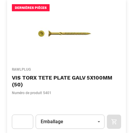
DERNIÈRES PIÈCES
RAWLPLUG
VIS TORX TETE PLATE GALV 5X100MM
(50)
Numéro de produit
5401
Unité
(Optionnel)
Emballage
APOK.CA
Apok.Product.Detail.AddToCart.Quantity
(Optionnel)