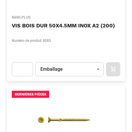
RAWLPLUG
VIS BOIS DUR 50X4.5MM INOX A2 (200)
Numéro de produit
8085
Unité
(Optionnel)
Emballage
APOK.CA
Apok.Product.Detail.AddToCart.Quantity
(Optionnel)
DERNIÈRES PIÈCES