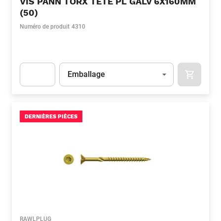
VIS PANN TORX TETE PL GALV 6X160MM
(50)
Numéro de produit
4310
Unité
(Optionnel)
Emballage
APOK.CA
Apok.Product.Detail.AddToCart.Quantity
(Optionnel)
DERNIÈRES PIÈCES
RAWLPLUG