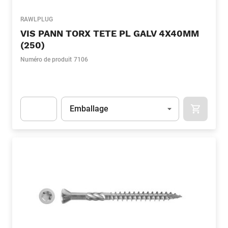
RAWLPLUG
VIS PANN TORX TETE PL GALV 4X40MM
(250)
Numéro de produit
7106
Unité
(Optionnel)
Emballage
APOK.CA
Apok.Product.Detail.AddToCart.Quantity
(Optionnel)