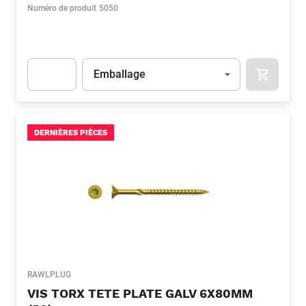
Numéro de produit
5050
Unité
(Optionnel)
Emballage
APOK.CA
Apok.Product.Detail.AddToCart.Quantity
(Optionnel)
DERNIÈRES PIÈCES
RAWLPLUG
VIS TORX TETE PLATE GALV 6X80MM