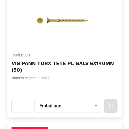
RAWLPLUG
VIS PANN TORX TETE PL GALV 6X140MM
(50)
Numéro de produit
5877
Unité
(Optionnel)
Emballage
APOK.CA
Apok.Product.Detail.AddToCart.Quantity
(Optionnel)