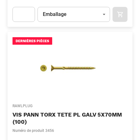
Unité
(Optionnel)
Emballage
APOK.CA
Apok.Product.Detail.AddToCart.Quantity
(Optionnel)
DERNIÈRES PIÈCES
RAWLPLUG
VIS PANN TORX TETE PL GALV 5X70MM
(100)
Numéro de produit
3456