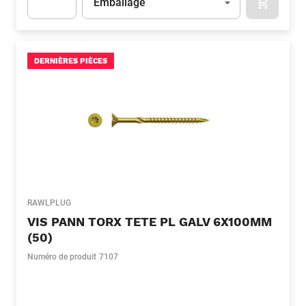
Emballage
APOK.CA
Apok.Product.Detail.AddToCart.Quantity
(Optionnel)
DERNIÈRES PIÈCES
RAWLPLUG
VIS PANN TORX TETE PL GALV 6X100MM
(50)
Numéro de produit
7107