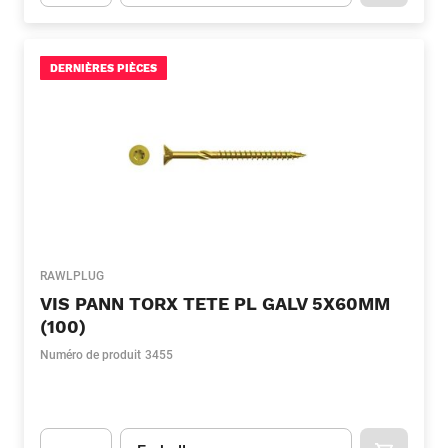
Apok.Product.Detail.AddToCart.Quantity
(Optionnel)
DERNIÈRES PIÈCES
RAWLPLUG
VIS PANN TORX TETE PL GALV 5X60MM
(100)
Numéro de produit
3455
Unité
(Optionnel)