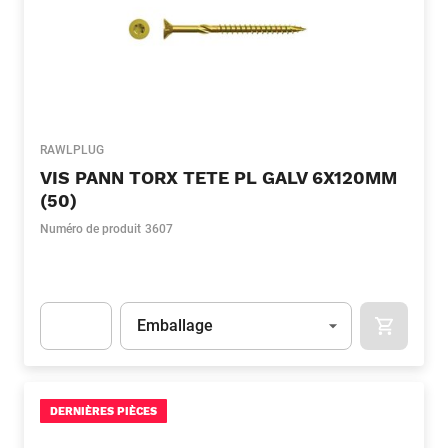
RAWLPLUG
VIS PANN TORX TETE PL GALV 6X120MM
(50)
Numéro de produit
3607
Unité
(Optionnel)
Emballage
APOK.CA
Apok.Product.Detail.AddToCart.Quantity
(Optionnel)
DERNIÈRES PIÈCES