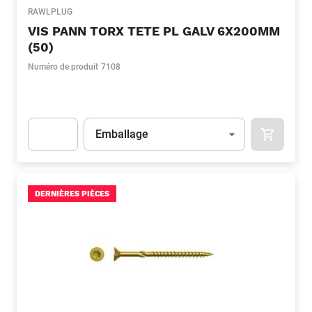
RAWLPLUG
VIS PANN TORX TETE PL GALV 6X200MM
(50)
Numéro de produit
7108
Unité
(Optionnel)
Emballage
APOK.CA
Apok.Product.Detail.AddToCart.Quantity
(Optionnel)
DERNIÈRES PIÈCES