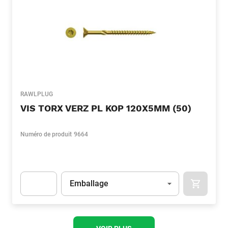
RAWLPLUG
VIS TORX VERZ PL KOP 120X5MM (50)
Numéro de produit
9664
Unité
(Optionnel)
Emballage
APOK.CA
Apok.Product.Detail.AddToCart.Quantity
(Optionnel)