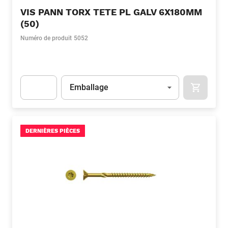
VIS PANN TORX TETE PL GALV 6X180MM
(50)
Numéro de produit
5052
Unité
(Optionnel)
Emballage
APOK.CA
Apok.Product.Detail.AddToCart.Quantity
(Optionnel)
DERNIÈRES PIÈCES