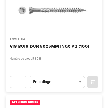
RAWLPLUG
VIS BOIS DUR 50X5MM INOX A2 (100)
Numéro de produit
8088
Unité
(Optionnel)
Emballage
APOK.CA
Apok.Product.Detail.AddToCart.Quantity
(Optionnel)
DERNIÈRES PIÈCES