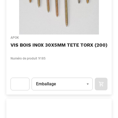
APOK
VIS BOIS INOX 30X5MM TETE TORX (200)
Numéro de produit
9185
Unité
(Optionnel)
Emballage
APOK.CA
Apok.Product.Detail.AddToCart.Quantity
(Optionnel)