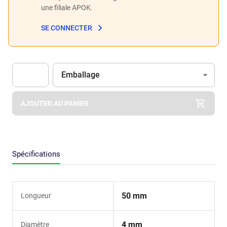
une filiale APOK.
SE CONNECTER
Unité
(Optionnel)
Emballage
Apok.Product.Detail.AddToCart.Quantity
(Optionnel)
AJOUTER AU PANIER
Spécifications
50 mm
Longueur
4 mm
Diamètre