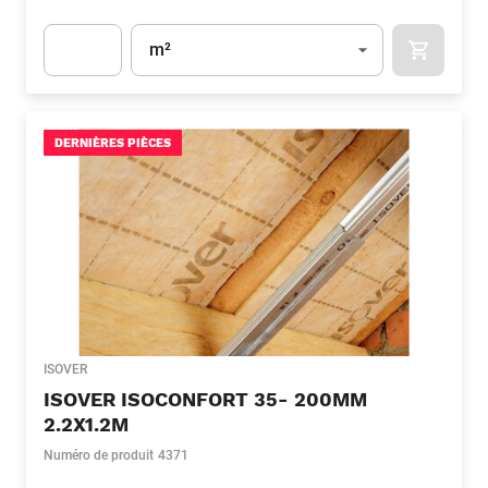
Unité
(Optionnel)
m²
APOK.CA
Apok.Product.Detail.AddToCart.Quantity
(Optionnel)
DERNIÈRES PIÈCES
ISOVER
ISOVER ISOCONFORT 35- 200MM
2.2X1.2M
Numéro de produit
4371