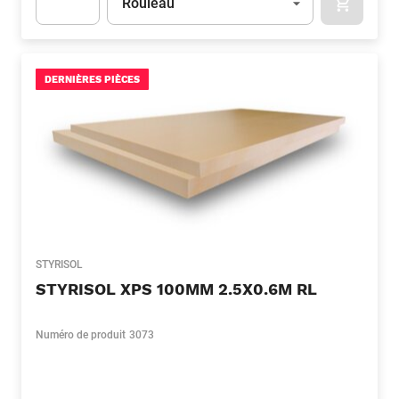
Rouleau
APOK.CA
Apok.Product.Detail.AddToCart.Quantity
(Optionnel)
DERNIÈRES PIÈCES
STYRISOL
STYRISOL XPS 100MM 2.5X0.6M RL
Numéro de produit
3073