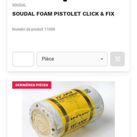
SOUDAL
SOUDAL FOAM PISTOLET CLICK & FIX
Numéro de produit
11088
Unité
(Optionnel)
Pièce
APOK.CA
Apok.Product.Detail.AddToCart.Quantity
(Optionnel)
DERNIÈRES PIÈCES