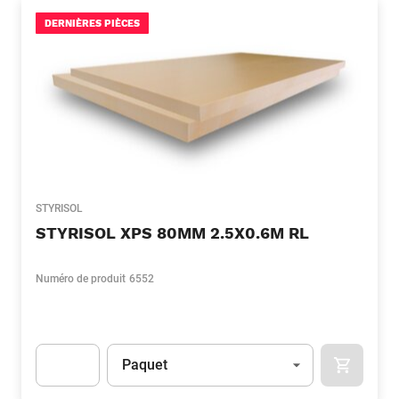
DERNIÈRES PIÈCES
STYRISOL
STYRISOL XPS 80MM 2.5X0.6M RL
Numéro de produit
6552
Unité
(Optionnel)
Paquet
APOK.CA
Apok.Product.Detail.AddToCart.Quantity
(Optionnel)