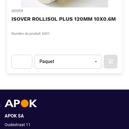
ISOVER
ISOVER ROLLISOL PLUS 120MM 10X0.6M
Numéro de produit
4401
Unité
(Optionnel)
Paquet
APOK.CA
Apok.Product.Detail.AddToCart.Quantity
(Optionnel)
APOK SA
Oudestraat 11