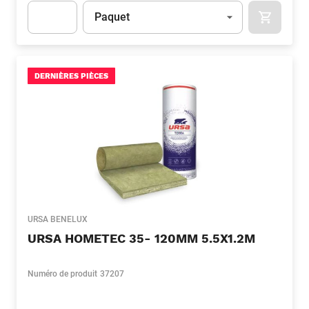
Unité
(Optionnel)
Paquet
APOK.CA
Apok.Product.Detail.AddToCart.Quantity
(Optionnel)
DERNIÈRES PIÈCES
URSA BENELUX
URSA HOMETEC 35- 120MM 5.5X1.2M
Numéro de produit
37207