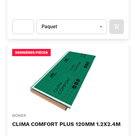
Unité
(Optionnel)
Paquet
APOK.CA
Apok.Product.Detail.AddToCart.Quantity
(Optionnel)
DERNIÈRES PIÈCES
MONIER
CLIMA COMFORT PLUS 120MM 1.2X2.4M