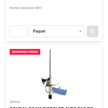
Numéro de produit
4403
Unité
(Optionnel)
Paquet
APOK.CA
Apok.Product.Detail.AddToCart.Quantity
(Optionnel)
DERNIÈRES PIÈCES
SOUDAL