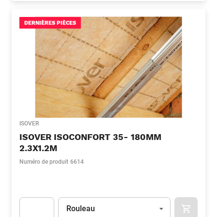
DERNIÈRES PIÈCES
ISOVER
ISOVER ISOCONFORT 35- 180MM
2.3X1.2M
Numéro de produit
6614
Unité
(Optionnel)
Rouleau
APOK.CA