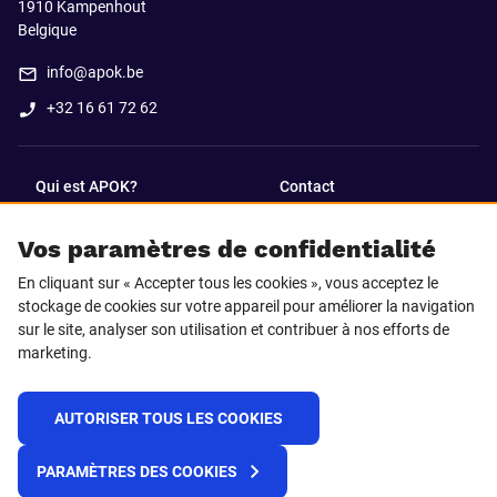
1910
Kampenhout
Belgique
info@apok.be
+32 16 61 72 62
Qui est APOK?
Contact
Vos paramètres de confidentialité
SUIVEZ-NOUS SUR
En cliquant sur « Accepter tous les cookies », vous acceptez le
Facebook
LinkedIn
stockage de cookies sur votre appareil pour améliorer la navigation
sur le site, analyser son utilisation et contribuer à nos efforts de
marketing.
Instagram
TikTok
AUTORISER TOUS LES COOKIES
© 2025 APOK
PARAMÈTRES DES COOKIES
Frais de livraison
Cookies
Déclaration de confidentialité