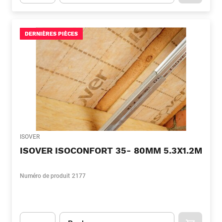
Apok.Product.Detail.AddToCart.Quantity
(Optionnel)
DERNIÈRES PIÈCES
ISOVER
ISOVER ISOCONFORT 35- 80MM 5.3X1.2M
Numéro de produit
2177
Unité
(Optionnel)