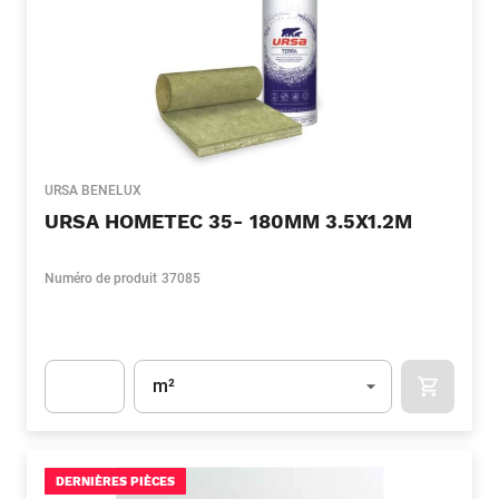
URSA BENELUX
URSA HOMETEC 35- 180MM 3.5X1.2M
Numéro de produit
37085
Unité
(Optionnel)
m²
APOK.CA
Apok.Product.Detail.AddToCart.Quantity
(Optionnel)
DERNIÈRES PIÈCES