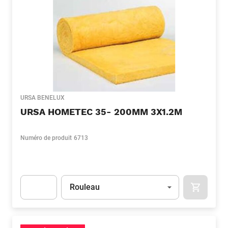
URSA BENELUX
URSA HOMETEC 35- 200MM 3X1.2M
Numéro de produit
6713
Unité
(Optionnel)
Rouleau
APOK.CA
Apok.Product.Detail.AddToCart.Quantity
(Optionnel)