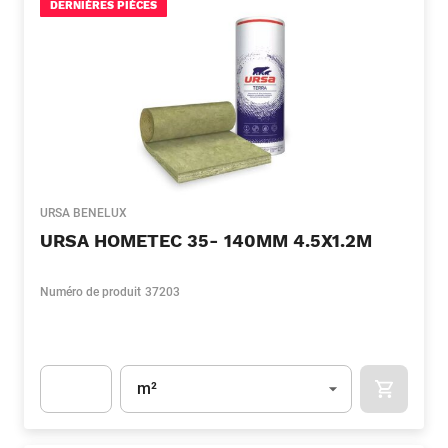
DERNIÈRES PIÈCES
URSA BENELUX
URSA HOMETEC 35- 140MM 4.5X1.2M
Numéro de produit
37203
Unité
(Optionnel)
m²
APOK.CA
Apok.Product.Detail.AddToCart.Quantity
(Optionnel)