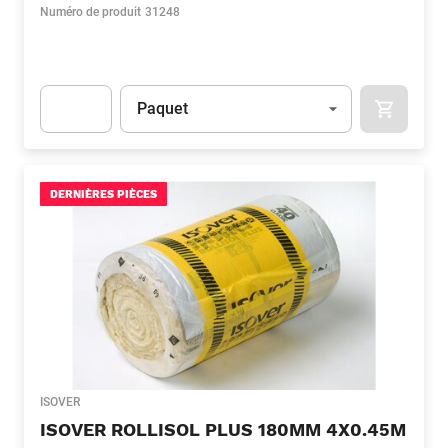
Numéro de produit
31248
Unité
(Optionnel)
Paquet
APOK.CA
Apok.Product.Detail.AddToCart.Quantity
(Optionnel)
DERNIÈRES PIÈCES
ISOVER
ISOVER ROLLISOL PLUS 180MM 4X0.45M