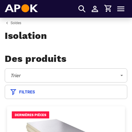
Panier
APOK
Men
S'identifier
Soldes
Isolation
Des produits
Trier:
(Optionnel)
Trier
FILTRES
DERNIÈRES PIÈCES