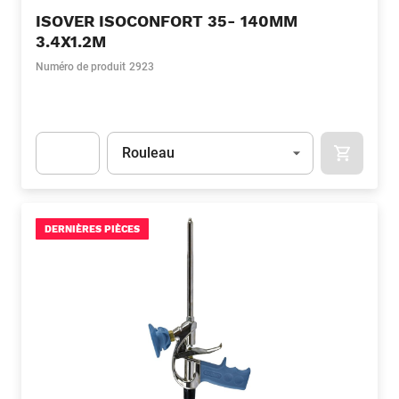
ISOVER ISOCONFORT 35- 140MM
3.4X1.2M
Numéro de produit
2923
Unité
(Optionnel)
Rouleau
APOK.CA
Apok.Product.Detail.AddToCart.Quantity
(Optionnel)
DERNIÈRES PIÈCES