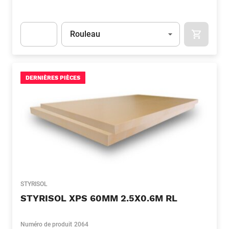
Unité
(Optionnel)
Rouleau
APOK.CA
Apok.Product.Detail.AddToCart.Quantity
(Optionnel)
DERNIÈRES PIÈCES
STYRISOL
STYRISOL XPS 60MM 2.5X0.6M RL
Numéro de produit
2064