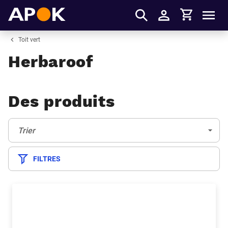
Panier
APOK
Men
S'identifier
Toit vert
Herbaroof
Des produits
Trier:
(Optionnel)
Trier
FILTRES