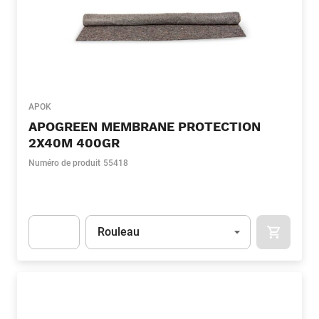
APOK
APOGREEN MEMBRANE PROTECTION
2X40M 400GR
Numéro de produit
55418
Unité
(Optionnel)
Rouleau
APOK.CA
Apok.Product.Detail.AddToCart.Quantity
(Optionnel)