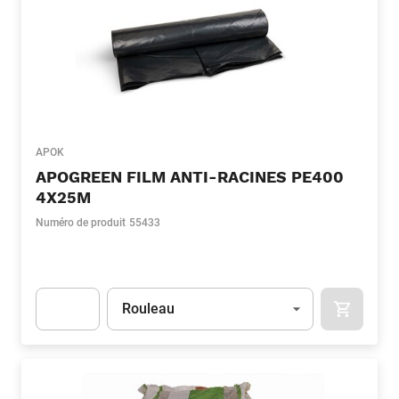
APOK
APOGREEN FILM ANTI-RACINES PE400
4X25M
Numéro de produit
55433
Unité
(Optionnel)
Rouleau
APOK.CA
Apok.Product.Detail.AddToCart.Quantity
(Optionnel)