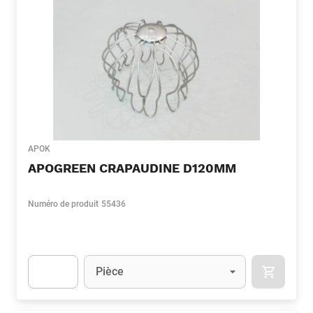
APOK
APOGREEN CRAPAUDINE D120MM
Numéro de produit
55436
Unité
(Optionnel)
Pièce
APOK.CA
Apok.Product.Detail.AddToCart.Quantity
(Optionnel)