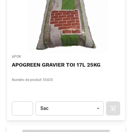
APOK
APOGREEN GRAVIER TOI 17L 25KG
Numéro de produit
55435
Unité
(Optionnel)
Sac
APOK.CA
Apok.Product.Detail.AddToCart.Quantity
(Optionnel)