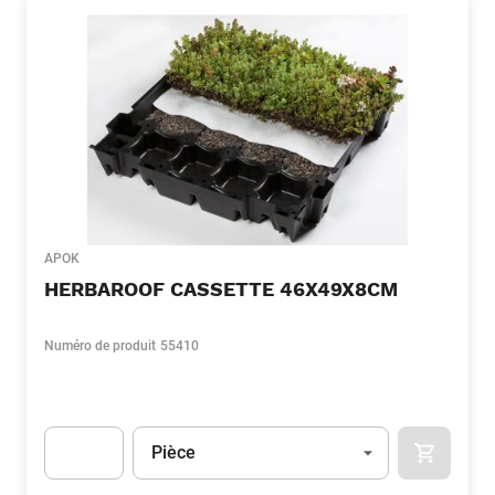
APOK
HERBAROOF CASSETTE 46X49X8CM
Numéro de produit
55410
Unité
(Optionnel)
Pièce
APOK.CA
Apok.Product.Detail.AddToCart.Quantity
(Optionnel)